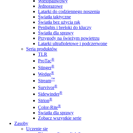
Wielopaliwowy
Jednorazowe
Latarki do codziennego noszenia
Światła taktyczne
Światła bez użycia rąk
Penlights i breloki do kluczy
Światła dla sprawy
Przygody na świeżym powietrzu
Latarki ultrafioletowe i podczerwone
Seria produktów
TLR
®
ProTac
®
Stinger
®
Wedge
™
Stream
®
Survivor
®
Sidewinder
®
Strion
®
Color-Rite
Światła dla sprawy
Zobacz wszystkie serie
Zasoby
Uczenie się