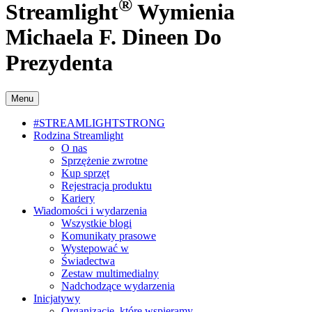
®
Streamlight
Wymienia
Michaela F. Dineen Do
Prezydenta
Menu
#STREAMLIGHTSTRONG
Rodzina Streamlight
O nas
Sprzężenie zwrotne
Kup sprzęt
Rejestracja produktu
Kariery
Wiadomości i wydarzenia
Wszystkie blogi
Komunikaty prasowe
Wystepować w
Świadectwa
Zestaw multimedialny
Nadchodzące wydarzenia
Inicjatywy
Organizacje, które wspieramy