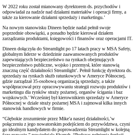
W 2022 roku został mianowany dyrektorem ds. przychodów i
odpowiadał za nadzór nad działami materiałów i operacji firmy, a
także za kierowanie działami sprzedaży i marketingu.’
Na nowym stanowisku Dineen będzie nadal pełnił swoje
poprzednie obowiązki, a ponadto będzie kierował działem
zarządzania produktami, księgowości i finansów oraz operacjami IT.
Dineen dołączyła do Streamlight po 17 latach pracy w MSA Safety,
globalnym liderze w dziedzinie zaawansowanych produktów
zapewniających bezpieczeństwo na rynkach obejmujących
bezpieczeństwo publiczne, wojsko i przemysł, które stanowią
znaczną część działalności Streamlight’. Pełnił funkcję dyrektora ds.
sprzedaży na rynkach służb ratunkowych w Ameryce Północnej,
gdzie zarządzał 35-osobową organizacją sprzedaży, a także
współpracował przy opracowywaniu strategii rozwoju produktów i
marketingu dla rynków straży pożarnej, organów ścigania i baz
wojskowych.’ Wcześniej był kierownikiem sprzedaży w Ameryce
Północnej w dziale straży pożarnej MSA i zajmował kilka innych
stanowisk handlowych w firmie.
“Głębokie zrozumienie przez Mike'a naszej działalności,’w
połączeniu z jego nowatorskim podejściem do przywództwa, czyni
go idealnym kandydatem do poprowadzenia Streamlight w kolejną
fazę rozwoju,” powiedziała Sharrah. “Podczas pełnienia funkcji