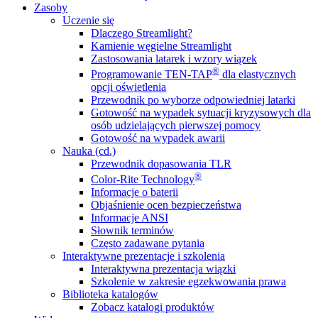
Zasoby
Uczenie się
Dlaczego Streamlight?
Kamienie węgielne Streamlight
Zastosowania latarek i wzory wiązek
®
Programowanie TEN-TAP
dla elastycznych
opcji oświetlenia
Przewodnik po wyborze odpowiedniej latarki
Gotowość na wypadek sytuacji kryzysowych dla
osób udzielających pierwszej pomocy
Gotowość na wypadek awarii
Nauka (cd.)
Przewodnik dopasowania TLR
®
Color-Rite Technology
Informacje o baterii
Objaśnienie ocen bezpieczeństwa
Informacje ANSI
Słownik terminów
Często zadawane pytania
Interaktywne prezentacje i szkolenia
Interaktywna prezentacja wiązki
Szkolenie w zakresie egzekwowania prawa
Biblioteka katalogów
Zobacz katalogi produktów