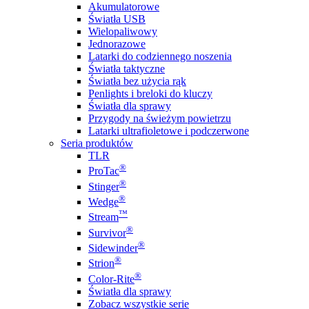
Akumulatorowe
Światła USB
Wielopaliwowy
Jednorazowe
Latarki do codziennego noszenia
Światła taktyczne
Światła bez użycia rąk
Penlights i breloki do kluczy
Światła dla sprawy
Przygody na świeżym powietrzu
Latarki ultrafioletowe i podczerwone
Seria produktów
TLR
®
ProTac
®
Stinger
®
Wedge
™
Stream
®
Survivor
®
Sidewinder
®
Strion
®
Color-Rite
Światła dla sprawy
Zobacz wszystkie serie