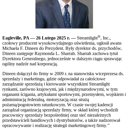
®
Eagleville, PA — 26 Lutego 2025 r. —
Streamlight
, Inc.,
czołowy producent wysokowydajnego oświetlenia, ogłosił awans
Michaela F. Dineen do
Prezydent. Były dyrektor ds. przychodów,
Dineen zastępuje Raymonda L. Sharrah. Sharrah zachowa tytuł
Dyrektora Generalnego, jednocześnie w dalszym ciągu sprawując
ogólny nadzór nad korporacją.
Dineen dołączył do firmy w 2009 r. na stanowisku wiceprezesa ds.
sprzedaży i marketingu, gdzie odpowiadał za całościowe
zarządzanie sprzedażą i kierowanie wszystkimi Streamlight
rynkami, zarówno krajowymi, jak i międzynarodowymi, w tym
organami ścigania, artykułami sportowymi, przemysłem, wojskiem i
administracją federalną, motoryzacją oraz strażą
pożarną/pogotowiem ratunkowym. W czasie swojej kadencji
zarządzał organizacją sprzedaży firmy, w skład której wchodzili
pracownicy sprzedaży bezpośredniej oraz sieć niezależnych
przedstawicieli handlowych i dystrybutorów, a także nadzorował
opracowywanie i realizację strategii marketingowej firmy.’’