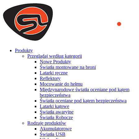
We use cookies to ensure that we provide you the best experience
on our website. By continuing to browse this website, you accept
that cookies are used to help us analyze how the website is used and
to offer you a better experience. To learn more or to find out how
you can disable cookies, you can access our
Privacy Policy
.
ACCEPT AND CLOSE
Produkty
Przeglądaj według kategorii
Nowe Produkty
Światła montowane na broni
Latarki ręczne
Reflektory
Mocowanie do hełmu
Międzynarodowe światła oceniane pod kątem
bezpieczeństwa
Światła oceniane pod kątem bezpieczeństwa
Latarki kątowe
Światła awaryjne
Światła Robocze
Rodzaje produktów
Akumulatorowe
Światła USB