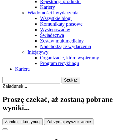
Rejestracja produktu
Kariery
Wiadomości i wydarzenia
Wszystkie blogi
Komunikaty prasowe
Wystepować w
Świadectwa
Zestaw multimedialny
Nadchodzące wydarzenia
Inicjatywy
Organizacje, które wspieramy
Program recyklingu
Kariera
Załadunek...
Proszę czekać, aż zostaną pobrane
wyniki...
Zamknij i kontynuuj
Zatrzymaj wyszukiwanie