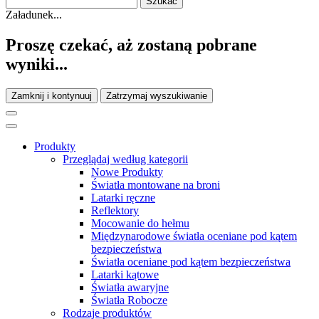
Załadunek...
Proszę czekać, aż zostaną pobrane
wyniki...
Zamknij i kontynuuj
Zatrzymaj wyszukiwanie
Produkty
Przeglądaj według kategorii
Nowe Produkty
Światła montowane na broni
Latarki ręczne
Reflektory
Mocowanie do hełmu
Międzynarodowe światła oceniane pod kątem
bezpieczeństwa
Światła oceniane pod kątem bezpieczeństwa
Latarki kątowe
Światła awaryjne
Światła Robocze
Rodzaje produktów