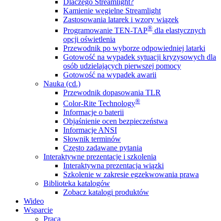
Dlaczego Streamlight?
Kamienie węgielne Streamlight
Zastosowania latarek i wzory wiązek
®
Programowanie TEN-TAP
dla elastycznych
opcji oświetlenia
Przewodnik po wyborze odpowiedniej latarki
Gotowość na wypadek sytuacji kryzysowych dla
osób udzielających pierwszej pomocy
Gotowość na wypadek awarii
Nauka (cd.)
Przewodnik dopasowania TLR
®
Color-Rite Technology
Informacje o baterii
Objaśnienie ocen bezpieczeństwa
Informacje ANSI
Słownik terminów
Często zadawane pytania
Interaktywne prezentacje i szkolenia
Interaktywna prezentacja wiązki
Szkolenie w zakresie egzekwowania prawa
Biblioteka katalogów
Zobacz katalogi produktów
Wideo
Wsparcie
Praca