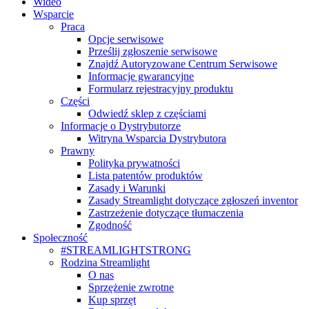
Wideo
Wsparcie
Praca
Opcje serwisowe
Prześlij zgłoszenie serwisowe
Znajdź Autoryzowane Centrum Serwisowe
Informacje gwarancyjne
Formularz rejestracyjny produktu
Części
Odwiedź sklep z częściami
Informacje o Dystrybutorze
Witryna Wsparcia Dystrybutora
Prawny
Polityka prywatności
Lista patentów produktów
Zasady i Warunki
Zasady Streamlight dotyczące zgłoszeń inventor
Zastrzeżenie dotyczące tłumaczenia
Zgodność
Społeczność
#STREAMLIGHTSTRONG
Rodzina Streamlight
O nas
Sprzężenie zwrotne
Kup sprzęt