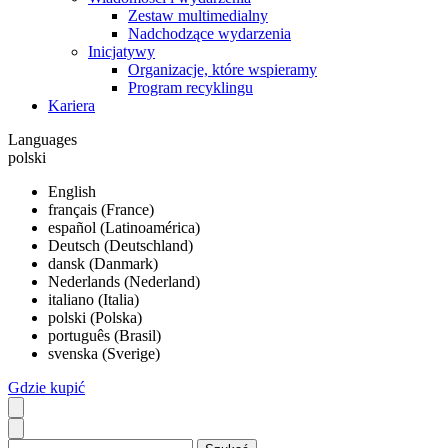
Zestaw multimedialny
Nadchodzące wydarzenia
Inicjatywy
Organizacje, które wspieramy
Program recyklingu
Kariera
Languages
polski
English
français (France)
español (Latinoamérica)
Deutsch (Deutschland)
dansk (Danmark)
Nederlands (Nederland)
italiano (Italia)
polski (Polska)
português (Brasil)
svenska (Sverige)
Gdzie kupić