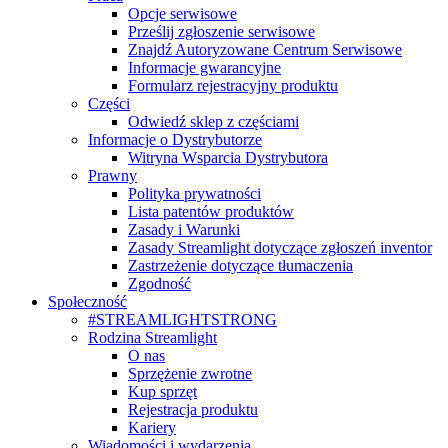
Opcje serwisowe
Prześlij zgłoszenie serwisowe
Znajdź Autoryzowane Centrum Serwisowe
Informacje gwarancyjne
Formularz rejestracyjny produktu
Części
Odwiedź sklep z częściami
Informacje o Dystrybutorze
Witryna Wsparcia Dystrybutora
Prawny
Polityka prywatności
Lista patentów produktów
Zasady i Warunki
Zasady Streamlight dotyczące zgłoszeń inventor
Zastrzeżenie dotyczące tłumaczenia
Zgodność
Społeczność
#STREAMLIGHTSTRONG
Rodzina Streamlight
O nas
Sprzężenie zwrotne
Kup sprzęt
Rejestracja produktu
Kariery
Wiadomości i wydarzenia