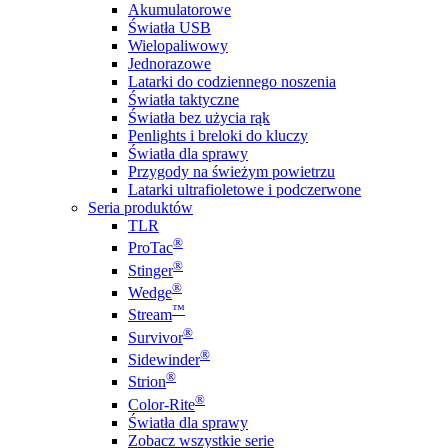
Akumulatorowe
Światła USB
Wielopaliwowy
Jednorazowe
Latarki do codziennego noszenia
Światła taktyczne
Światła bez użycia rąk
Penlights i breloki do kluczy
Światła dla sprawy
Przygody na świeżym powietrzu
Latarki ultrafioletowe i podczerwone
Seria produktów
TLR
®
ProTac
®
Stinger
®
Wedge
™
Stream
®
Survivor
®
Sidewinder
®
Strion
®
Color-Rite
Światła dla sprawy
Zobacz wszystkie serie