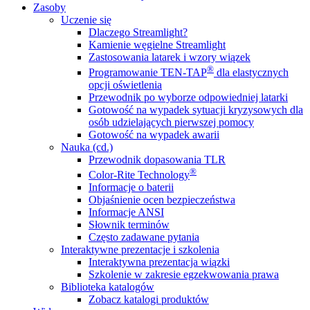
Zasoby
Uczenie się
Dlaczego Streamlight?
Kamienie węgielne Streamlight
Zastosowania latarek i wzory wiązek
®
Programowanie TEN-TAP
dla elastycznych
opcji oświetlenia
Przewodnik po wyborze odpowiedniej latarki
Gotowość na wypadek sytuacji kryzysowych dla
osób udzielających pierwszej pomocy
Gotowość na wypadek awarii
Nauka (cd.)
Przewodnik dopasowania TLR
®
Color-Rite Technology
Informacje o baterii
Objaśnienie ocen bezpieczeństwa
Informacje ANSI
Słownik terminów
Często zadawane pytania
Interaktywne prezentacje i szkolenia
Interaktywna prezentacja wiązki
Szkolenie w zakresie egzekwowania prawa
Biblioteka katalogów
Zobacz katalogi produktów