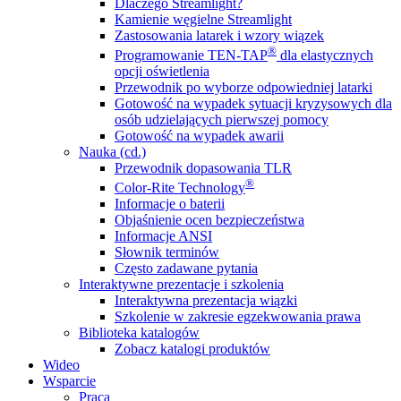
Dlaczego Streamlight?
Kamienie węgielne Streamlight
Zastosowania latarek i wzory wiązek
®
Programowanie TEN-TAP
dla elastycznych
opcji oświetlenia
Przewodnik po wyborze odpowiedniej latarki
Gotowość na wypadek sytuacji kryzysowych dla
osób udzielających pierwszej pomocy
Gotowość na wypadek awarii
Nauka (cd.)
Przewodnik dopasowania TLR
®
Color-Rite Technology
Informacje o baterii
Objaśnienie ocen bezpieczeństwa
Informacje ANSI
Słownik terminów
Często zadawane pytania
Interaktywne prezentacje i szkolenia
Interaktywna prezentacja wiązki
Szkolenie w zakresie egzekwowania prawa
Biblioteka katalogów
Zobacz katalogi produktów
Wideo
Wsparcie
Praca