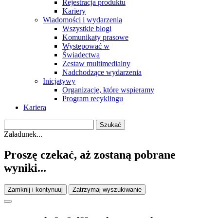
Rejestracja produktu
Kariery
Wiadomości i wydarzenia
Wszystkie blogi
Komunikaty prasowe
Wystepować w
Świadectwa
Zestaw multimedialny
Nadchodzące wydarzenia
Inicjatywy
Organizacje, które wspieramy
Program recyklingu
Kariera
Załadunek...
Proszę czekać, aż zostaną pobrane
wyniki...
Zamknij i kontynuuj
Zatrzymaj wyszukiwanie