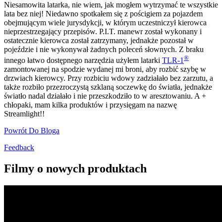
Niesamowita latarka, nie wiem, jak mogłem wytrzymać te wszystkie
lata bez niej! Niedawno spotkałem się z pościgiem za pojazdem
obejmującym wiele jurysdykcji, w którym uczestniczył kierowca
nieprzestrzegający przepisów. P.I.T. manewr został wykonany i
ostatecznie kierowca został zatrzymany, jednakże pozostał w
pojeździe i nie wykonywał żadnych poleceń słownych. Z braku
®
innego łatwo dostępnego narzędzia użyłem latarki
TLR-1
zamontowanej na spodzie wydanej mi broni, aby rozbić szybę w
drzwiach kierowcy. Przy rozbiciu wdowy zadziałało bez zarzutu, a
także rozbiło przezroczystą szklaną soczewkę do światła, jednakże
światło nadal działało i nie przeszkodziło to w aresztowaniu. A +
chłopaki, mam kilka produktów i przysięgam na nazwę
Streamlight!!
Powrót Do Bloga
Feedback
Filmy o nowych produktach