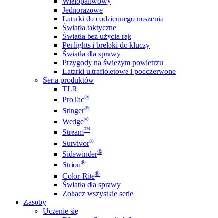
Wielopaliwowy
Jednorazowe
Latarki do codziennego noszenia
Światła taktyczne
Światła bez użycia rąk
Penlights i breloki do kluczy
Światła dla sprawy
Przygody na świeżym powietrzu
Latarki ultrafioletowe i podczerwone
Seria produktów
TLR
®
ProTac
®
Stinger
®
Wedge
™
Stream
®
Survivor
®
Sidewinder
®
Strion
®
Color-Rite
Światła dla sprawy
Zobacz wszystkie serie
Zasoby
Uczenie się