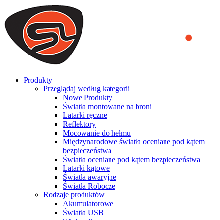
We use cookies to ensure that we provide you the best experience
on our website. By continuing to browse this website, you accept
that cookies are used to help us analyze how the website is used and
to offer you a better experience. To learn more or to find out how
you can disable cookies, you can access our
Privacy Policy
.
ACCEPT AND CLOSE
Produkty
Przeglądaj według kategorii
Nowe Produkty
Światła montowane na broni
Latarki ręczne
Reflektory
Mocowanie do hełmu
Międzynarodowe światła oceniane pod kątem
bezpieczeństwa
Światła oceniane pod kątem bezpieczeństwa
Latarki kątowe
Światła awaryjne
Światła Robocze
Rodzaje produktów
Akumulatorowe
Światła USB