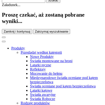
Załadunek...
Proszę czekać, aż zostaną pobrane
wyniki...
Zamknij i kontynuuj
Zatrzymaj wyszukiwanie
Produkty
Przeglądaj według kategorii
Nowe Produkty
Światła montowane na broni
Latarki ręczne
Reflektory
Mocowanie do hełmu
Międzynarodowe światła oceniane pod kątem
bezpieczeństwa
Światła oceniane pod kątem bezpieczeństwa
Latarki kątowe
Światła awaryjne
Światła Robocze
Rodzaje produktów