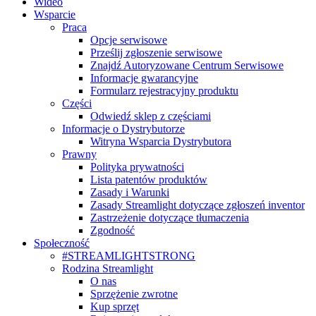
Wideo
Wsparcie
Praca
Opcje serwisowe
Prześlij zgłoszenie serwisowe
Znajdź Autoryzowane Centrum Serwisowe
Informacje gwarancyjne
Formularz rejestracyjny produktu
Części
Odwiedź sklep z częściami
Informacje o Dystrybutorze
Witryna Wsparcia Dystrybutora
Prawny
Polityka prywatności
Lista patentów produktów
Zasady i Warunki
Zasady Streamlight dotyczące zgłoszeń inventor
Zastrzeżenie dotyczące tłumaczenia
Zgodność
Społeczność
#STREAMLIGHTSTRONG
Rodzina Streamlight
O nas
Sprzężenie zwrotne
Kup sprzęt