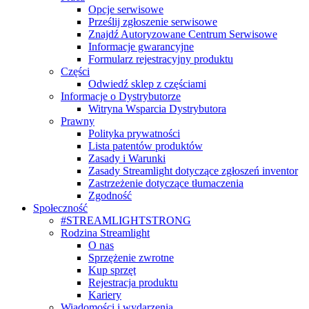
Opcje serwisowe
Prześlij zgłoszenie serwisowe
Znajdź Autoryzowane Centrum Serwisowe
Informacje gwarancyjne
Formularz rejestracyjny produktu
Części
Odwiedź sklep z częściami
Informacje o Dystrybutorze
Witryna Wsparcia Dystrybutora
Prawny
Polityka prywatności
Lista patentów produktów
Zasady i Warunki
Zasady Streamlight dotyczące zgłoszeń inventor
Zastrzeżenie dotyczące tłumaczenia
Zgodność
Społeczność
#STREAMLIGHTSTRONG
Rodzina Streamlight
O nas
Sprzężenie zwrotne
Kup sprzęt
Rejestracja produktu
Kariery
Wiadomości i wydarzenia