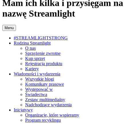
Mam ich kilka i przysięgam na
nazwę Streamlight
Menu
#STREAMLIGHTSTRONG
Rodzina Streamlight
O nas
Sprzężenie zwrotne
Kup sprzęt
Rejestracja produktu
Kariery
Wiadomości i wydarzenia
Wszystkie blogi
Komunikaty prasowe
Wystepować w
Świadectwa
Zestaw multimedialny
Nadchodzące wydarzenia
Inicjatywy
Organizacje, które wspieramy
Program recyklingu