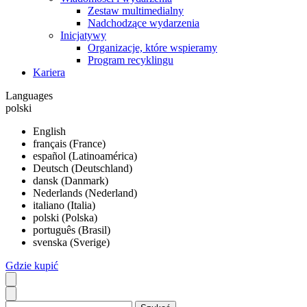
Zestaw multimedialny
Nadchodzące wydarzenia
Inicjatywy
Organizacje, które wspieramy
Program recyklingu
Kariera
Languages
polski
English
français (France)
español (Latinoamérica)
Deutsch (Deutschland)
dansk (Danmark)
Nederlands (Nederland)
italiano (Italia)
polski (Polska)
português (Brasil)
svenska (Sverige)
Gdzie kupić