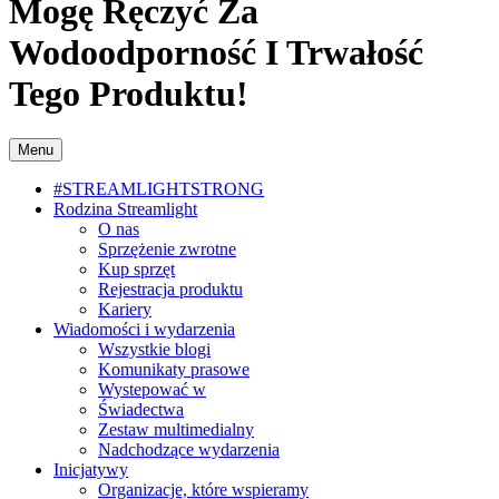
Mogę Ręczyć Za
Wodoodporność I Trwałość
Tego Produktu!
Menu
#STREAMLIGHTSTRONG
Rodzina Streamlight
O nas
Sprzężenie zwrotne
Kup sprzęt
Rejestracja produktu
Kariery
Wiadomości i wydarzenia
Wszystkie blogi
Komunikaty prasowe
Wystepować w
Świadectwa
Zestaw multimedialny
Nadchodzące wydarzenia
Inicjatywy
Organizacje, które wspieramy