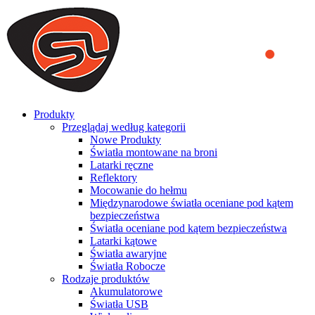
We use cookies to ensure that we provide you the best experience
on our website. By continuing to browse this website, you accept
that cookies are used to help us analyze how the website is used and
to offer you a better experience. To learn more or to find out how
you can disable cookies, you can access our
Privacy Policy
.
ACCEPT AND CLOSE
Produkty
Przeglądaj według kategorii
Nowe Produkty
Światła montowane na broni
Latarki ręczne
Reflektory
Mocowanie do hełmu
Międzynarodowe światła oceniane pod kątem
bezpieczeństwa
Światła oceniane pod kątem bezpieczeństwa
Latarki kątowe
Światła awaryjne
Światła Robocze
Rodzaje produktów
Akumulatorowe
Światła USB