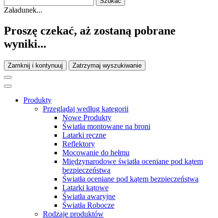
Załadunek...
Proszę czekać, aż zostaną pobrane
wyniki...
Zamknij i kontynuuj
Zatrzymaj wyszukiwanie
Produkty
Przeglądaj według kategorii
Nowe Produkty
Światła montowane na broni
Latarki ręczne
Reflektory
Mocowanie do hełmu
Międzynarodowe światła oceniane pod kątem
bezpieczeństwa
Światła oceniane pod kątem bezpieczeństwa
Latarki kątowe
Światła awaryjne
Światła Robocze
Rodzaje produktów