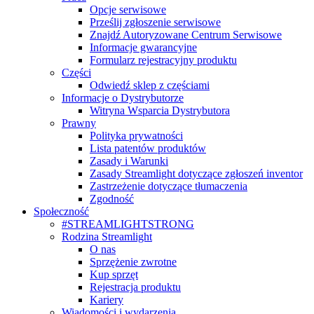
Opcje serwisowe
Prześlij zgłoszenie serwisowe
Znajdź Autoryzowane Centrum Serwisowe
Informacje gwarancyjne
Formularz rejestracyjny produktu
Części
Odwiedź sklep z częściami
Informacje o Dystrybutorze
Witryna Wsparcia Dystrybutora
Prawny
Polityka prywatności
Lista patentów produktów
Zasady i Warunki
Zasady Streamlight dotyczące zgłoszeń inventor
Zastrzeżenie dotyczące tłumaczenia
Zgodność
Społeczność
#STREAMLIGHTSTRONG
Rodzina Streamlight
O nas
Sprzężenie zwrotne
Kup sprzęt
Rejestracja produktu
Kariery
Wiadomości i wydarzenia