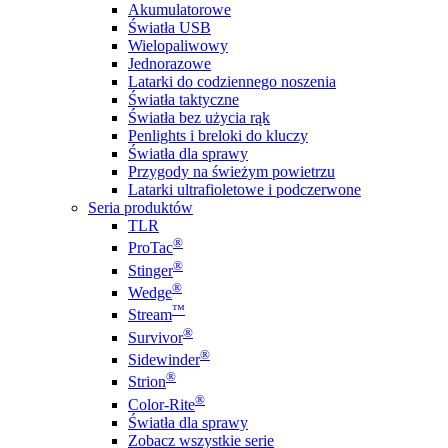
Akumulatorowe
Światła USB
Wielopaliwowy
Jednorazowe
Latarki do codziennego noszenia
Światła taktyczne
Światła bez użycia rąk
Penlights i breloki do kluczy
Światła dla sprawy
Przygody na świeżym powietrzu
Latarki ultrafioletowe i podczerwone
Seria produktów
TLR
®
ProTac
®
Stinger
®
Wedge
™
Stream
®
Survivor
®
Sidewinder
®
Strion
®
Color-Rite
Światła dla sprawy
Zobacz wszystkie serie