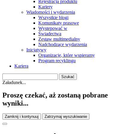
Rejestracja produktu
Kariery
Wiadomości i wydarzenia
Wszystkie blogi
Komunikaty prasowe
Wystepować w
Świadectwa
Zestaw multimedialny
Nadchodzące wydarzenia
Inicjatywy
Organizacje, które wspieramy
Program recyklingu
Kariera
Załadunek...
Proszę czekać, aż zostaną pobrane
wyniki...
Zamknij i kontynuuj
Zatrzymaj wyszukiwanie