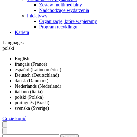
Zestaw multimedialny
Nadchodzące wydarzenia
Inicjatywy
Organizacje, które wspieramy
Program recyklingu
Kariera
Languages
polski
English
français (France)
español (Latinoamérica)
Deutsch (Deutschland)
dansk (Danmark)
Nederlands (Nederland)
italiano (Italia)
polski (Polska)
português (Brasil)
svenska (Sverige)
Gdzie kupić