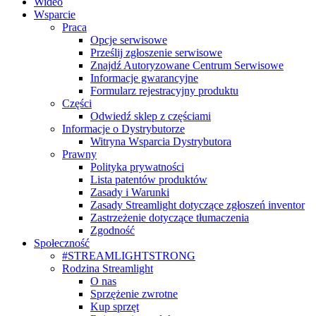
Wideo
Wsparcie
Praca
Opcje serwisowe
Prześlij zgłoszenie serwisowe
Znajdź Autoryzowane Centrum Serwisowe
Informacje gwarancyjne
Formularz rejestracyjny produktu
Części
Odwiedź sklep z częściami
Informacje o Dystrybutorze
Witryna Wsparcia Dystrybutora
Prawny
Polityka prywatności
Lista patentów produktów
Zasady i Warunki
Zasady Streamlight dotyczące zgłoszeń inventor
Zastrzeżenie dotyczące tłumaczenia
Zgodność
Społeczność
#STREAMLIGHTSTRONG
Rodzina Streamlight
O nas
Sprzężenie zwrotne
Kup sprzęt