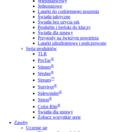
Wielopaliwowy
Jednorazowe
Latarki do codziennego noszenia
Światła taktyczne
Światła bez użycia rąk
Penlights i breloki do kluczy
Światła dla sprawy
Przygody na świeżym powietrzu
Latarki ultrafioletowe i podczerwone
Seria produktów
TLR
®
ProTac
®
Stinger
®
Wedge
™
Stream
®
Survivor
®
Sidewinder
®
Strion
®
Color-Rite
Światła dla sprawy
Zobacz wszystkie serie
Zasoby
Uczenie się