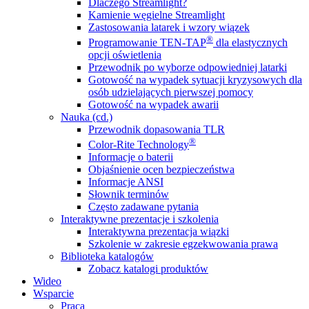
Dlaczego Streamlight?
Kamienie węgielne Streamlight
Zastosowania latarek i wzory wiązek
®
Programowanie TEN-TAP
dla elastycznych
opcji oświetlenia
Przewodnik po wyborze odpowiedniej latarki
Gotowość na wypadek sytuacji kryzysowych dla
osób udzielających pierwszej pomocy
Gotowość na wypadek awarii
Nauka (cd.)
Przewodnik dopasowania TLR
®
Color-Rite Technology
Informacje o baterii
Objaśnienie ocen bezpieczeństwa
Informacje ANSI
Słownik terminów
Często zadawane pytania
Interaktywne prezentacje i szkolenia
Interaktywna prezentacja wiązki
Szkolenie w zakresie egzekwowania prawa
Biblioteka katalogów
Zobacz katalogi produktów
Wideo
Wsparcie
Praca