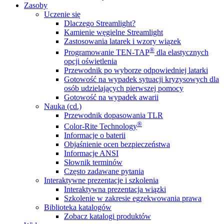
Zasoby
Uczenie się
Dlaczego Streamlight?
Kamienie węgielne Streamlight
Zastosowania latarek i wzory wiązek
®
Programowanie TEN-TAP
dla elastycznych
opcji oświetlenia
Przewodnik po wyborze odpowiedniej latarki
Gotowość na wypadek sytuacji kryzysowych dla
osób udzielających pierwszej pomocy
Gotowość na wypadek awarii
Nauka (cd.)
Przewodnik dopasowania TLR
®
Color-Rite Technology
Informacje o baterii
Objaśnienie ocen bezpieczeństwa
Informacje ANSI
Słownik terminów
Często zadawane pytania
Interaktywne prezentacje i szkolenia
Interaktywna prezentacja wiązki
Szkolenie w zakresie egzekwowania prawa
Biblioteka katalogów
Zobacz katalogi produktów