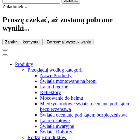
Załadunek...
Proszę czekać, aż zostaną pobrane
wyniki...
Zamknij i kontynuuj
Zatrzymaj wyszukiwanie
Produkty
Przeglądaj według kategorii
Nowe Produkty
Światła montowane na broni
Latarki ręczne
Reflektory
Mocowanie do hełmu
Międzynarodowe światła oceniane pod kątem
bezpieczeństwa
Światła oceniane pod kątem bezpieczeństwa
Latarki kątowe
Światła awaryjne
Światła Robocze
Rodzaje produktów