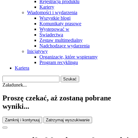
Rejestracja produktu
Kariery
Wiadomości i wydarzenia
Wszystkie blogi
Komunikaty prasowe
Wystepować w
Świadectwa
Zestaw multimedialny
Nadchodzące wydarzenia
Inicjatywy
Organizacje, które wspieramy
Program recyklingu
Kariera
Załadunek...
Proszę czekać, aż zostaną pobrane
wyniki...
Zamknij i kontynuuj
Zatrzymaj wyszukiwanie