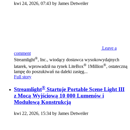
kwi 24, 2026, 07:43 by James Detweiler
Leave a
comment
®
Streamlight
, Inc., wiodący dostawca wysokowydajnych
®
®
latarek, wprowadził na rynek LiteBox
1Million
, ostateczną
lampę do poszukiwań na daleki zasięg...
Full story
®
Streamlight
Startuje Portable Scene Light III
z Mocą Wyjściową 10 000 Lumenów i
Modułową Konstrukcją
kwi 22, 2026, 15:34 by James Detweiler