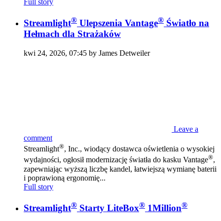
Full story
®
®
Streamlight
Ulepszenia Vantage
Światło na
Hełmach dla Strażaków
kwi 24, 2026, 07:45 by James Detweiler
Leave a
comment
®
Streamlight
, Inc., wiodący dostawca oświetlenia o wysokiej
®
wydajności, ogłosił modernizację światła do kasku Vantage
,
zapewniając wyższą liczbę kandel, łatwiejszą wymianę baterii
i poprawioną ergonomię...
Full story
®
®
®
Streamlight
Starty LiteBox
1Million