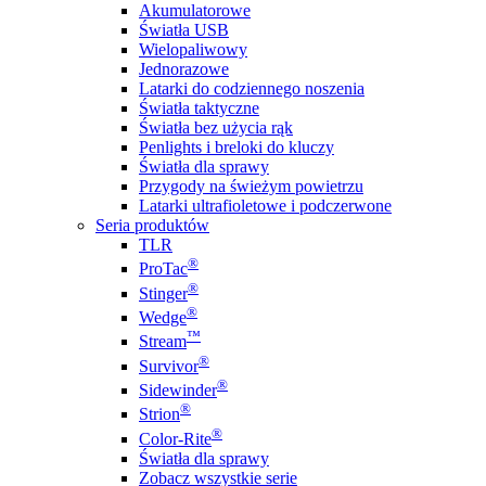
Akumulatorowe
Światła USB
Wielopaliwowy
Jednorazowe
Latarki do codziennego noszenia
Światła taktyczne
Światła bez użycia rąk
Penlights i breloki do kluczy
Światła dla sprawy
Przygody na świeżym powietrzu
Latarki ultrafioletowe i podczerwone
Seria produktów
TLR
®
ProTac
®
Stinger
®
Wedge
™
Stream
®
Survivor
®
Sidewinder
®
Strion
®
Color-Rite
Światła dla sprawy
Zobacz wszystkie serie