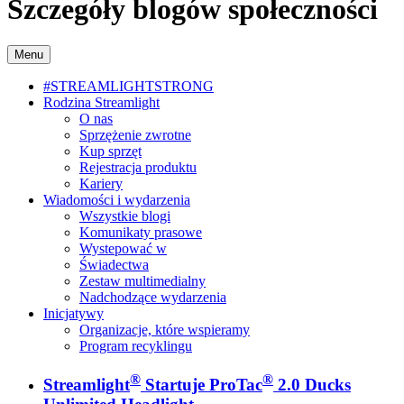
Szczegóły blogów społeczności
Menu
#STREAMLIGHTSTRONG
Rodzina Streamlight
O nas
Sprzężenie zwrotne
Kup sprzęt
Rejestracja produktu
Kariery
Wiadomości i wydarzenia
Wszystkie blogi
Komunikaty prasowe
Wystepować w
Świadectwa
Zestaw multimedialny
Nadchodzące wydarzenia
Inicjatywy
Organizacje, które wspieramy
Program recyklingu
®
®
Streamlight
Startuje ProTac
2.0 Ducks