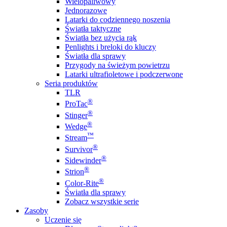
Wielopaliwowy
Jednorazowe
Latarki do codziennego noszenia
Światła taktyczne
Światła bez użycia rąk
Penlights i breloki do kluczy
Światła dla sprawy
Przygody na świeżym powietrzu
Latarki ultrafioletowe i podczerwone
Seria produktów
TLR
®
ProTac
®
Stinger
®
Wedge
™
Stream
®
Survivor
®
Sidewinder
®
Strion
®
Color-Rite
Światła dla sprawy
Zobacz wszystkie serie
Zasoby
Uczenie się