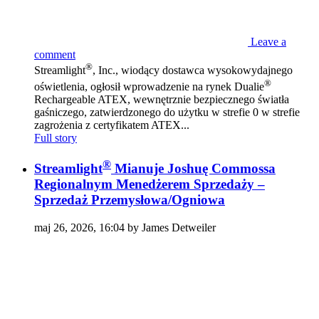
Leave a
comment
®
Streamlight
, Inc., wiodący dostawca wysokowydajnego
®
oświetlenia, ogłosił wprowadzenie na rynek Dualie
Rechargeable ATEX, wewnętrznie bezpiecznego światła
gaśniczego, zatwierdzonego do użytku w strefie 0 w strefie
zagrożenia z certyfikatem ATEX...
Full story
®
Streamlight
Mianuje Joshuę Commossa
Regionalnym Menedżerem Sprzedaży –
Sprzedaż Przemysłowa/Ogniowa
maj 26, 2026, 16:04 by James Detweiler