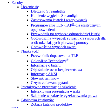
Zasoby
Uczenie się
Dlaczego Streamlight?
Kamienie węgielne Streamlight
Zastosowania latarek i wzory wiązek
®
Programowanie TEN-TAP
dla elastycznych
opcji oświetlenia
Przewodnik po wyborze odpowiedniej latarki
Gotowość na wypadek sytuacji kryzysowych dla
osób udzielających pierwszej pomocy
Gotowość na wypadek awarii
Nauka (cd.)
Przewodnik dopasowania TLR
®
Color-Rite Technology
Informacje o baterii
Objaśnienie ocen bezpieczeństwa
Informacje ANSI
Słownik terminów
Często zadawane pytania
Interaktywne prezentacje i szkolenia
Interaktywna prezentacja wiązki
Szkolenie w zakresie egzekwowania prawa
Biblioteka katalogów
Zobacz katalogi produktów