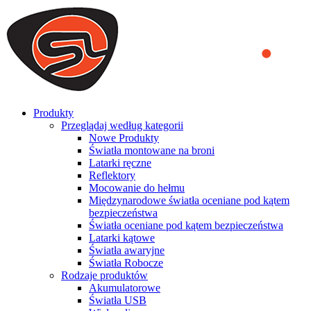
We use cookies to ensure that we provide you the best experience
on our website. By continuing to browse this website, you accept
that cookies are used to help us analyze how the website is used and
to offer you a better experience. To learn more or to find out how
you can disable cookies, you can access our
Privacy Policy
.
ACCEPT AND CLOSE
Produkty
Przeglądaj według kategorii
Nowe Produkty
Światła montowane na broni
Latarki ręczne
Reflektory
Mocowanie do hełmu
Międzynarodowe światła oceniane pod kątem
bezpieczeństwa
Światła oceniane pod kątem bezpieczeństwa
Latarki kątowe
Światła awaryjne
Światła Robocze
Rodzaje produktów
Akumulatorowe
Światła USB