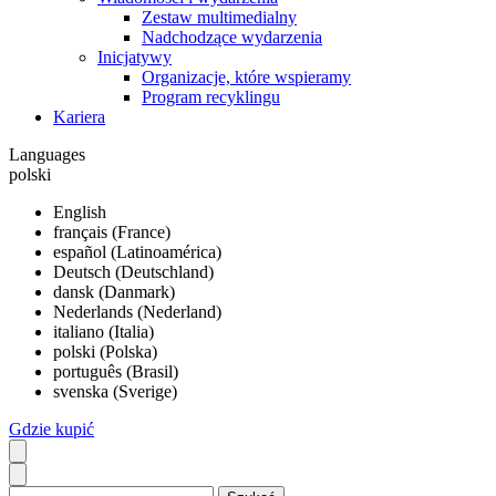
Zestaw multimedialny
Nadchodzące wydarzenia
Inicjatywy
Organizacje, które wspieramy
Program recyklingu
Kariera
Languages
polski
English
français (France)
español (Latinoamérica)
Deutsch (Deutschland)
dansk (Danmark)
Nederlands (Nederland)
italiano (Italia)
polski (Polska)
português (Brasil)
svenska (Sverige)
Gdzie kupić