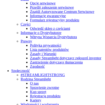
Opcje serwisowe
Prześlij zgłoszenie serwisowe
Znajdź Autoryzowane Centrum Serwisowe
Informacje gwarancyjne
Formularz rejestracyjny produktu
Części
Odwiedź sklep z częściami
Informacje o Dystrybutorze
Witryna Wsparcia Dystrybutora
Prawny
Polityka prywatności
Lista patentów produktów
Zasady i Warunki
Zasady Streamlight dotyczące zgłoszeń inventor
Zastrzeżenie dotyczące tłumaczenia
Zgodność
Społeczność
#STREAMLIGHTSTRONG
Rodzina Streamlight
O nas
Sprzężenie zwrotne
Kup sprzęt
Rejestracja produktu
Kariery
Wiadomości i wydarzenia