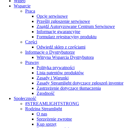
Wideo
Wsparcie
Praca
Opcje serwisowe
Prześlij zgłoszenie serwisowe
Znajdź Autoryzowane Centrum Serwisowe
Informacje gwarancyjne
Formularz rejestracyjny produktu
Części
Odwiedź sklep z częściami
Informacje o Dystrybutorze
Witryna Wsparcia Dystrybutora
Prawny
Polityka prywatności
Lista patentów produktów
Zasady i Warunki
Zasady Streamlight dotyczące zgłoszeń inventor
Zastrzeżenie dotyczące tłumaczenia
Zgodność
Społeczność
#STREAMLIGHTSTRONG
Rodzina Streamlight
O nas
Sprzężenie zwrotne
Kup sprzęt