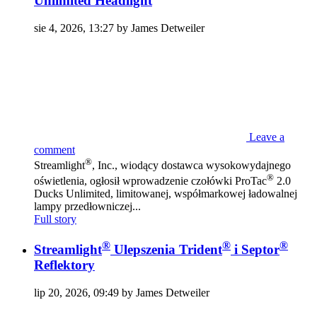
Unlimited Headlight
sie 4, 2026, 13:27 by James Detweiler
Leave a
comment
®
Streamlight
, Inc., wiodący dostawca wysokowydajnego
®
oświetlenia, ogłosił wprowadzenie czołówki ProTac
2.0
Ducks Unlimited, limitowanej, współmarkowej ładowalnej
lampy przedłowniczej...
Full story
®
®
®
Streamlight
Ulepszenia Trident
i Septor
Reflektory
lip 20, 2026, 09:49 by James Detweiler