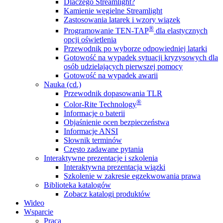
Dlaczego Streamlight?
Kamienie węgielne Streamlight
Zastosowania latarek i wzory wiązek
®
Programowanie TEN-TAP
dla elastycznych
opcji oświetlenia
Przewodnik po wyborze odpowiedniej latarki
Gotowość na wypadek sytuacji kryzysowych dla
osób udzielających pierwszej pomocy
Gotowość na wypadek awarii
Nauka (cd.)
Przewodnik dopasowania TLR
®
Color-Rite Technology
Informacje o baterii
Objaśnienie ocen bezpieczeństwa
Informacje ANSI
Słownik terminów
Często zadawane pytania
Interaktywne prezentacje i szkolenia
Interaktywna prezentacja wiązki
Szkolenie w zakresie egzekwowania prawa
Biblioteka katalogów
Zobacz katalogi produktów
Wideo
Wsparcie
Praca