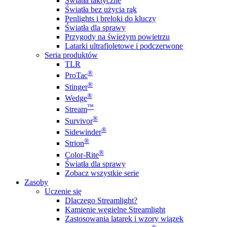
Światła taktyczne
Światła bez użycia rąk
Penlights i breloki do kluczy
Światła dla sprawy
Przygody na świeżym powietrzu
Latarki ultrafioletowe i podczerwone
Seria produktów
TLR
®
ProTac
®
Stinger
®
Wedge
™
Stream
®
Survivor
®
Sidewinder
®
Strion
®
Color-Rite
Światła dla sprawy
Zobacz wszystkie serie
Zasoby
Uczenie się
Dlaczego Streamlight?
Kamienie węgielne Streamlight
Zastosowania latarek i wzory wiązek