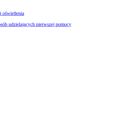
i oświetlenia
sób udzielających pierwszej pomocy