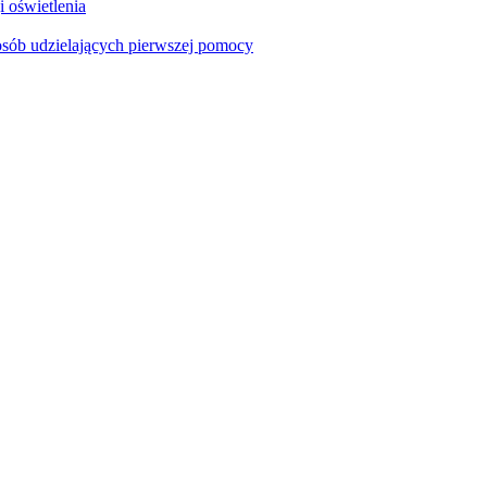
i oświetlenia
sób udzielających pierwszej pomocy