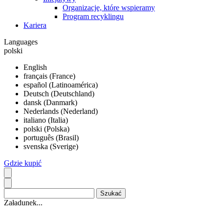
Organizacje, które wspieramy
Program recyklingu
Kariera
Languages
polski
English
français (France)
español (Latinoamérica)
Deutsch (Deutschland)
dansk (Danmark)
Nederlands (Nederland)
italiano (Italia)
polski (Polska)
português (Brasil)
svenska (Sverige)
Gdzie kupić
Załadunek...