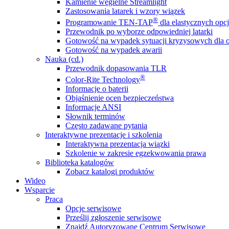
Kamienie węgielne Streamlight
Zastosowania latarek i wzory wiązek
®
Programowanie TEN-TAP
dla elastycznych opcj
Przewodnik po wyborze odpowiedniej latarki
Gotowość na wypadek sytuacji kryzysowych dla o
Gotowość na wypadek awarii
Nauka (cd.)
Przewodnik dopasowania TLR
®
Color-Rite Technology
Informacje o baterii
Objaśnienie ocen bezpieczeństwa
Informacje ANSI
Słownik terminów
Często zadawane pytania
Interaktywne prezentacje i szkolenia
Interaktywna prezentacja wiązki
Szkolenie w zakresie egzekwowania prawa
Biblioteka katalogów
Zobacz katalogi produktów
Wideo
Wsparcie
Praca
Opcje serwisowe
Prześlij zgłoszenie serwisowe
Znajdź Autoryzowane Centrum Serwisowe