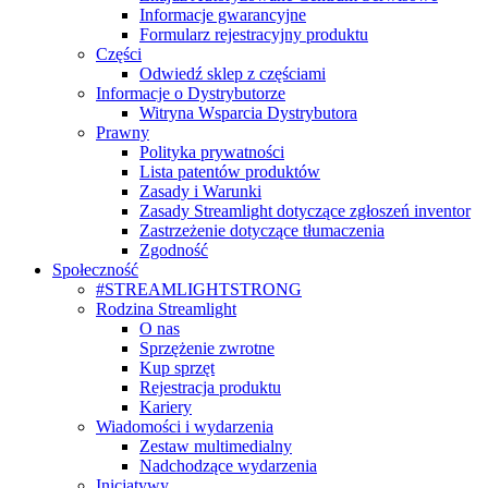
Informacje gwarancyjne
Formularz rejestracyjny produktu
Części
Odwiedź sklep z częściami
Informacje o Dystrybutorze
Witryna Wsparcia Dystrybutora
Prawny
Polityka prywatności
Lista patentów produktów
Zasady i Warunki
Zasady Streamlight dotyczące zgłoszeń inventor
Zastrzeżenie dotyczące tłumaczenia
Zgodność
Społeczność
#STREAMLIGHTSTRONG
Rodzina Streamlight
O nas
Sprzężenie zwrotne
Kup sprzęt
Rejestracja produktu
Kariery
Wiadomości i wydarzenia
Zestaw multimedialny
Nadchodzące wydarzenia
Inicjatywy