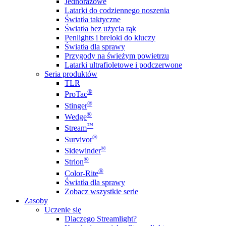
Jednorazowe
Latarki do codziennego noszenia
Światła taktyczne
Światła bez użycia rąk
Penlights i breloki do kluczy
Światła dla sprawy
Przygody na świeżym powietrzu
Latarki ultrafioletowe i podczerwone
Seria produktów
TLR
®
ProTac
®
Stinger
®
Wedge
™
Stream
®
Survivor
®
Sidewinder
®
Strion
®
Color-Rite
Światła dla sprawy
Zobacz wszystkie serie
Zasoby
Uczenie się
Dlaczego Streamlight?