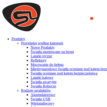
We use cookies to ensure that we provide you the best experience on o
you a better experience. To learn more or to find out how you can di
ACCEPT AND CLOSE
Produkty
Przeglądaj według kategorii
Nowe Produkty
Światła montowane na broni
Latarki ręczne
Reflektory
Mocowanie do hełmu
Międzynarodowe światła oceniane pod kątem bez
Światła oceniane pod kątem bezpieczeństwa
Latarki kątowe
Światła awaryjne
Światła Robocze
Rodzaje produktów
Akumulatorowe
Światła USB
Wielopaliwowy