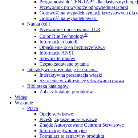
®
Programowanie TEN-TAP
dla elastycznych opcj
Przewodnik po wyborze odpowiedniej latarki
Gotowość na wypadek sytuacji kryzysowych dla o
Gotowość na wypadek awarii
Nauka (cd.)
Przewodnik dopasowania TLR
®
Color-Rite Technology
Informacje o baterii
Objaśnienie ocen bezpieczeństwa
Informacje ANSI
Słownik terminów
Często zadawane pytania
Interaktywne prezentacje i szkolenia
Interaktywna prezentacja wiązki
Szkolenie w zakresie egzekwowania prawa
Biblioteka katalogów
Zobacz katalogi produktów
Wideo
Wsparcie
Praca
Opcje serwisowe
Prześlij zgłoszenie serwisowe
Znajdź Autoryzowane Centrum Serwisowe
Informacje gwarancyjne
Formularz rejestracyjny produktu