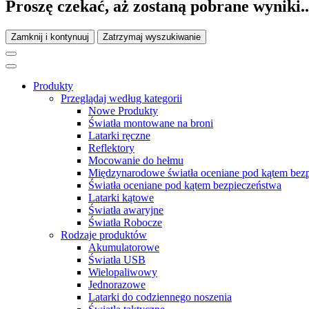
Proszę czekać, aż zostaną pobrane wyniki..
Zamknij i kontynuuj
Zatrzymaj wyszukiwanie
Produkty
Przeglądaj według kategorii
Nowe Produkty
Światła montowane na broni
Latarki ręczne
Reflektory
Mocowanie do hełmu
Międzynarodowe światła oceniane pod kątem bez
Światła oceniane pod kątem bezpieczeństwa
Latarki kątowe
Światła awaryjne
Światła Robocze
Rodzaje produktów
Akumulatorowe
Światła USB
Wielopaliwowy
Jednorazowe
Latarki do codziennego noszenia