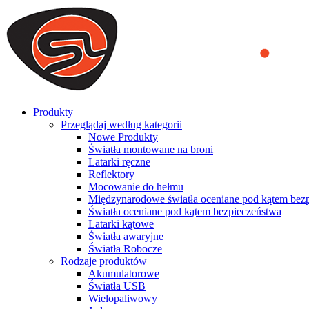
We use cookies to ensure that we provide you the best experience on o
you a better experience. To learn more or to find out how you can di
ACCEPT AND CLOSE
Produkty
Przeglądaj według kategorii
Nowe Produkty
Światła montowane na broni
Latarki ręczne
Reflektory
Mocowanie do hełmu
Międzynarodowe światła oceniane pod kątem bez
Światła oceniane pod kątem bezpieczeństwa
Latarki kątowe
Światła awaryjne
Światła Robocze
Rodzaje produktów
Akumulatorowe
Światła USB
Wielopaliwowy