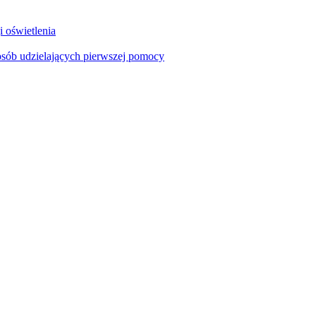
i oświetlenia
sób udzielających pierwszej pomocy