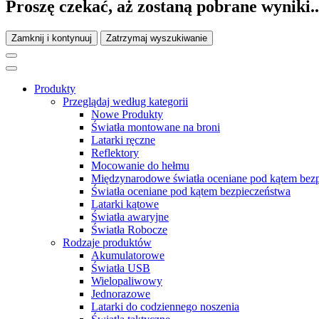
Proszę czekać, aż zostaną pobrane wyniki..
Zamknij i kontynuuj
Zatrzymaj wyszukiwanie
Produkty
Przeglądaj według kategorii
Nowe Produkty
Światła montowane na broni
Latarki ręczne
Reflektory
Mocowanie do hełmu
Międzynarodowe światła oceniane pod kątem bez
Światła oceniane pod kątem bezpieczeństwa
Latarki kątowe
Światła awaryjne
Światła Robocze
Rodzaje produktów
Akumulatorowe
Światła USB
Wielopaliwowy
Jednorazowe
Latarki do codziennego noszenia