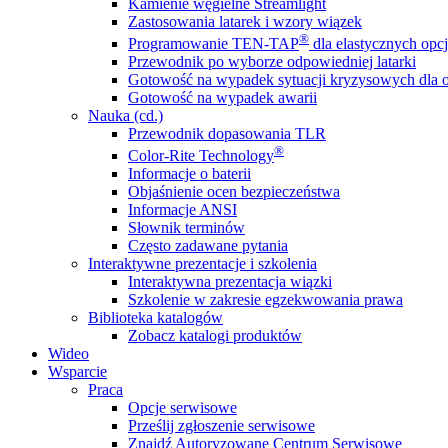
Kamienie węgielne Streamlight
Zastosowania latarek i wzory wiązek
®
Programowanie TEN-TAP
dla elastycznych opcj
Przewodnik po wyborze odpowiedniej latarki
Gotowość na wypadek sytuacji kryzysowych dla o
Gotowość na wypadek awarii
Nauka (cd.)
Przewodnik dopasowania TLR
®
Color-Rite Technology
Informacje o baterii
Objaśnienie ocen bezpieczeństwa
Informacje ANSI
Słownik terminów
Często zadawane pytania
Interaktywne prezentacje i szkolenia
Interaktywna prezentacja wiązki
Szkolenie w zakresie egzekwowania prawa
Biblioteka katalogów
Zobacz katalogi produktów
Wideo
Wsparcie
Praca
Opcje serwisowe
Prześlij zgłoszenie serwisowe
Znajdź Autoryzowane Centrum Serwisowe