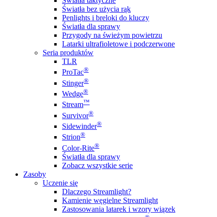
Światła taktyczne
Światła bez użycia rąk
Penlights i breloki do kluczy
Światła dla sprawy
Przygody na świeżym powietrzu
Latarki ultrafioletowe i podczerwone
Seria produktów
TLR
®
ProTac
®
Stinger
®
Wedge
™
Stream
®
Survivor
®
Sidewinder
®
Strion
®
Color-Rite
Światła dla sprawy
Zobacz wszystkie serie
Zasoby
Uczenie się
Dlaczego Streamlight?
Kamienie węgielne Streamlight
Zastosowania latarek i wzory wiązek