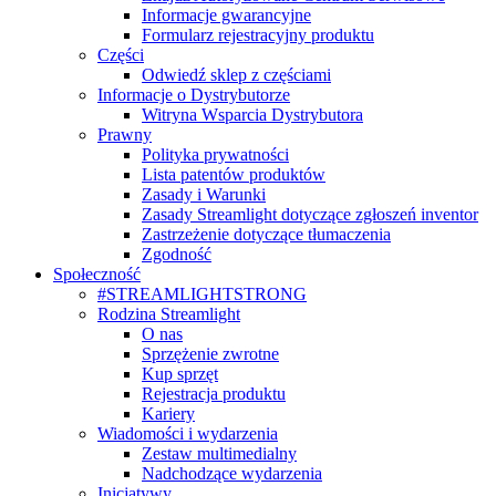
Informacje gwarancyjne
Formularz rejestracyjny produktu
Części
Odwiedź sklep z częściami
Informacje o Dystrybutorze
Witryna Wsparcia Dystrybutora
Prawny
Polityka prywatności
Lista patentów produktów
Zasady i Warunki
Zasady Streamlight dotyczące zgłoszeń inventor
Zastrzeżenie dotyczące tłumaczenia
Zgodność
Społeczność
#STREAMLIGHTSTRONG
Rodzina Streamlight
O nas
Sprzężenie zwrotne
Kup sprzęt
Rejestracja produktu
Kariery
Wiadomości i wydarzenia
Zestaw multimedialny
Nadchodzące wydarzenia
Inicjatywy