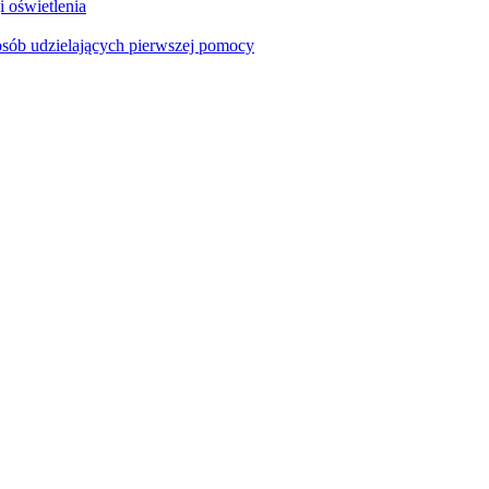
i oświetlenia
sób udzielających pierwszej pomocy