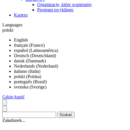
Organizacje, które wspieramy
Program recyklingu
Kariera
Languages
polski
English
français (France)
español (Latinoamérica)
Deutsch (Deutschland)
dansk (Danmark)
Nederlands (Nederland)
italiano (Italia)
polski (Polska)
português (Brasil)
svenska (Sverige)
Gdzie kupić
Załadunek...