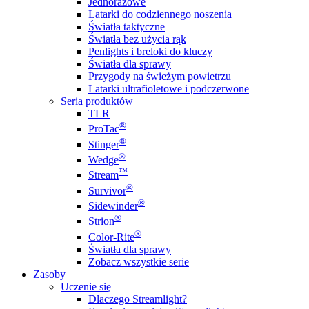
Jednorazowe
Latarki do codziennego noszenia
Światła taktyczne
Światła bez użycia rąk
Penlights i breloki do kluczy
Światła dla sprawy
Przygody na świeżym powietrzu
Latarki ultrafioletowe i podczerwone
Seria produktów
TLR
®
ProTac
®
Stinger
®
Wedge
™
Stream
®
Survivor
®
Sidewinder
®
Strion
®
Color-Rite
Światła dla sprawy
Zobacz wszystkie serie
Zasoby
Uczenie się
Dlaczego Streamlight?