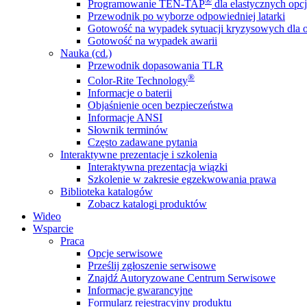
®
Programowanie TEN-TAP
dla elastycznych opcj
Przewodnik po wyborze odpowiedniej latarki
Gotowość na wypadek sytuacji kryzysowych dla o
Gotowość na wypadek awarii
Nauka (cd.)
Przewodnik dopasowania TLR
®
Color-Rite Technology
Informacje o baterii
Objaśnienie ocen bezpieczeństwa
Informacje ANSI
Słownik terminów
Często zadawane pytania
Interaktywne prezentacje i szkolenia
Interaktywna prezentacja wiązki
Szkolenie w zakresie egzekwowania prawa
Biblioteka katalogów
Zobacz katalogi produktów
Wideo
Wsparcie
Praca
Opcje serwisowe
Prześlij zgłoszenie serwisowe
Znajdź Autoryzowane Centrum Serwisowe
Informacje gwarancyjne
Formularz rejestracyjny produktu