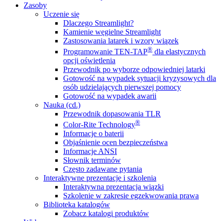
Zasoby
Uczenie się
Dlaczego Streamlight?
Kamienie węgielne Streamlight
Zastosowania latarek i wzory wiązek
®
Programowanie TEN-TAP
dla elastycznych
opcji oświetlenia
Przewodnik po wyborze odpowiedniej latarki
Gotowość na wypadek sytuacji kryzysowych dla
osób udzielających pierwszej pomocy
Gotowość na wypadek awarii
Nauka (cd.)
Przewodnik dopasowania TLR
®
Color-Rite Technology
Informacje o baterii
Objaśnienie ocen bezpieczeństwa
Informacje ANSI
Słownik terminów
Często zadawane pytania
Interaktywne prezentacje i szkolenia
Interaktywna prezentacja wiązki
Szkolenie w zakresie egzekwowania prawa
Biblioteka katalogów
Zobacz katalogi produktów