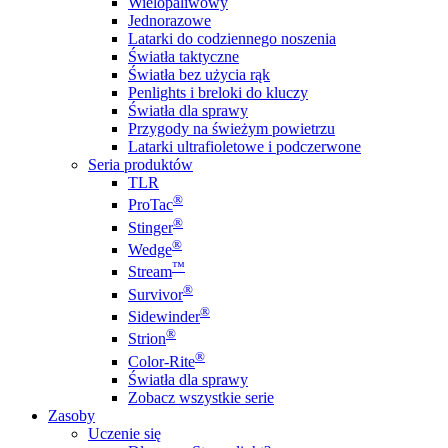
Wielopaliwowy
Jednorazowe
Latarki do codziennego noszenia
Światła taktyczne
Światła bez użycia rąk
Penlights i breloki do kluczy
Światła dla sprawy
Przygody na świeżym powietrzu
Latarki ultrafioletowe i podczerwone
Seria produktów
TLR
®
ProTac
®
Stinger
®
Wedge
™
Stream
®
Survivor
®
Sidewinder
®
Strion
®
Color-Rite
Światła dla sprawy
Zobacz wszystkie serie
Zasoby
Uczenie się