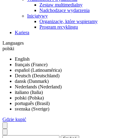
Zestaw multimedialny
Nadchodzące wydarzenia
Inicjatywy
Organizacje, które wspieramy
Program recyklingu
Kariera
Languages
polski
English
français (France)
español (Latinoamérica)
Deutsch (Deutschland)
dansk (Danmark)
Nederlands (Nederland)
italiano (Italia)
polski (Polska)
português (Brasil)
svenska (Sverige)
Gdzie kupić