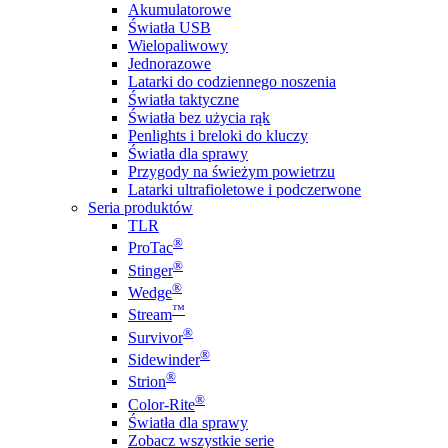
Akumulatorowe
Światła USB
Wielopaliwowy
Jednorazowe
Latarki do codziennego noszenia
Światła taktyczne
Światła bez użycia rąk
Penlights i breloki do kluczy
Światła dla sprawy
Przygody na świeżym powietrzu
Latarki ultrafioletowe i podczerwone
Seria produktów
TLR
®
ProTac
®
Stinger
®
Wedge
™
Stream
®
Survivor
®
Sidewinder
®
Strion
®
Color-Rite
Światła dla sprawy
Zobacz wszystkie serie