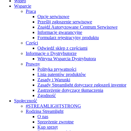
Wideo
Wsparcie
Praca
Opcje serwisowe
Prześlij zgłoszenie serwisowe
Znajdź Autoryzowane Centrum Serwisowe
Informacje gwarancyjne
Formularz rejestracyjny produktu
Części
Odwiedź sklep z częściami
Informacje o Dystrybutorze
Witryna Wsparcia Dystrybutora
Prawny
Polityka prywatności
Lista patentów produktów
Zasady i Warunki
Zasady Streamlight dotyczące zgłoszeń inventor
Zastrzeżenie dotyczące tłumaczenia
Zgodność
Społeczność
#STREAMLIGHTSTRONG
Rodzina Streamlight
O nas
Sprzężenie zwrotne
Kup sprzęt