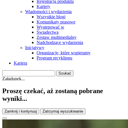
Rejestracja produktu
Kariery
Wiadomości i wydarzenia
Wszystkie blogi
Komunikaty prasowe
Wystepować w
Świadectwa
Zestaw multimedialny
Nadchodzące wydarzenia
Inicjatywy
Organizacje, które wspieramy
Program recyklingu
Kariera
Załadunek...
Proszę czekać, aż zostaną pobrane
wyniki...
Zamknij i kontynuuj
Zatrzymaj wyszukiwanie