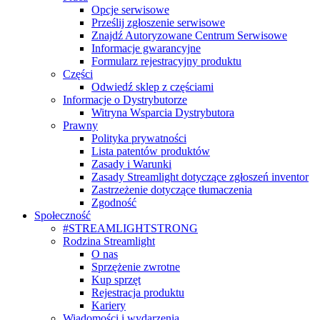
Opcje serwisowe
Prześlij zgłoszenie serwisowe
Znajdź Autoryzowane Centrum Serwisowe
Informacje gwarancyjne
Formularz rejestracyjny produktu
Części
Odwiedź sklep z częściami
Informacje o Dystrybutorze
Witryna Wsparcia Dystrybutora
Prawny
Polityka prywatności
Lista patentów produktów
Zasady i Warunki
Zasady Streamlight dotyczące zgłoszeń inventor
Zastrzeżenie dotyczące tłumaczenia
Zgodność
Społeczność
#STREAMLIGHTSTRONG
Rodzina Streamlight
O nas
Sprzężenie zwrotne
Kup sprzęt
Rejestracja produktu
Kariery
Wiadomości i wydarzenia