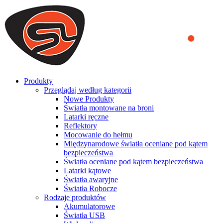
We use cookies to ensure that we provide you the best experience
on our website. By continuing to browse this website, you accept
that cookies are used to help us analyze how the website is used and
to offer you a better experience. To learn more or to find out how
you can disable cookies, you can access our
Privacy Policy
.
ACCEPT AND CLOSE
Produkty
Przeglądaj według kategorii
Nowe Produkty
Światła montowane na broni
Latarki ręczne
Reflektory
Mocowanie do hełmu
Międzynarodowe światła oceniane pod kątem
bezpieczeństwa
Światła oceniane pod kątem bezpieczeństwa
Latarki kątowe
Światła awaryjne
Światła Robocze
Rodzaje produktów
Akumulatorowe
Światła USB