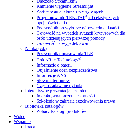
Dlaczego Streamlight?
Kamienie węgielne Streamlight
Zastosowania latarek i wzory wiązek
®
Programowanie TEN-TAP
dla elastycznych
opcji oświetlenia
Przewodnik po wyborze odpowiedniej latarki
Gotowość na wypadek sytuacji kryzysowych dla
osób udzielających pierwszej pomocy
Gotowość na wypadek awarii
Nauka (cd.)
Przewodnik dopasowania TLR
®
Color-Rite Technology
Informacje o baterii
Objaśnienie ocen bezpieczeństwa
Informacje ANSI
Słownik terminów
Często zadawane pytania
Interaktywne prezentacje i szkolenia
Interaktywna prezentacja wiązki
Szkolenie w zakresie egzekwowania prawa
Biblioteka katalogów
Zobacz katalogi produktów
Wideo
Wsparcie
Praca