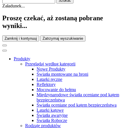
Załadunek...
Proszę czekać, aż zostaną pobrane
wyniki...
Zamknij i kontynuuj
Zatrzymaj wyszukiwanie
Produkty
Przeglądaj według kategorii
Nowe Produkty
Światła montowane na broni
Latarki ręczne
Reflektory
Mocowanie do hełmu
Międzynarodowe światła oceniane pod kątem
bezpieczeństwa
Światła oceniane pod kątem bezpieczeństwa
Latarki kątowe
Światła awaryjne
Światła Robocze
Rodzaje produktów