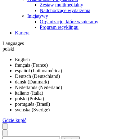
Zestaw multimedialny
Nadchodzące wydarzenia
Inicjatywy
Organizacje, które wspieramy
Program recyklingu
Kariera
Languages
polski
English
français (France)
español (Latinoamérica)
Deutsch (Deutschland)
dansk (Danmark)
Nederlands (Nederland)
italiano (Italia)
polski (Polska)
português (Brasil)
svenska (Sverige)
Gdzie kupić