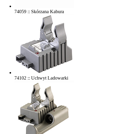
74059 :: Skórzana Kabura
74102 :: Uchwyt Ladowarki