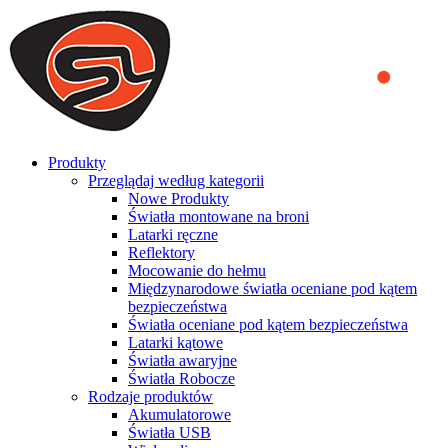
We use cookies to ensure that we provide you the best experience
on our website. By continuing to browse this website, you accept
that cookies are used to help us analyze how the website is used and
to offer you a better experience. To learn more or to find out how
you can disable cookies, you can access our
Privacy Policy
.
ACCEPT AND CLOSE
Produkty
Przeglądaj według kategorii
Nowe Produkty
Światła montowane na broni
Latarki ręczne
Reflektory
Mocowanie do hełmu
Międzynarodowe światła oceniane pod kątem
bezpieczeństwa
Światła oceniane pod kątem bezpieczeństwa
Latarki kątowe
Światła awaryjne
Światła Robocze
Rodzaje produktów
Akumulatorowe
Światła USB