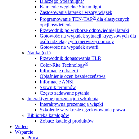
Dlaczego Streamlight?
Kamienie węgielne Streamlight
Zastosowania latarek i wzory wiązek
®
Programowanie TEN-TAP
dla elastycznych
opcji oświetlenia
Przewodnik po wyborze odpowiedniej latarki
Gotowość na wypadek sytuacji kryzysowych dla
osób udzielających pierwszej pomocy
Gotowość na wypadek awarii
Nauka (cd.)
Przewodnik dopasowania TLR
®
Color-Rite Technology
Informacje o baterii
Objaśnienie ocen bezpieczeństwa
Informacje ANSI
Słownik terminów
Często zadawane pytania
Interaktywne prezentacje i szkolenia
Interaktywna prezentacja wiązki
Szkolenie w zakresie egzekwowania prawa
Biblioteka katalogów
Zobacz katalogi produktów
Wideo
Wsparcie
Praca