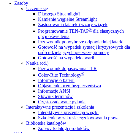
Zasoby
Uczenie się
Dlaczego Streamlight?
Kamienie węgielne Streamlight
Zastosowania latarek i wzory wiązek
®
Programowanie TEN-TAP
dla elastycznych
opcji oświetlenia
Przewodnik po wyborze odpowiedniej latarki
Gotowość na wypadek sytuacji kryzysowych dla
osób udzielających pierwszej pomocy
Gotowość na wypadek awarii
Nauka (cd.)
Przewodnik dopasowania TLR
®
Color-Rite Technology
Informacje o baterii
Objaśnienie ocen bezpieczeństwa
Informacje ANSI
Słownik terminów
Często zadawane pytania
Interaktywne prezentacje i szkolenia
Interaktywna prezentacja wiązki
Szkolenie w zakresie egzekwowania prawa
Biblioteka katalogów
Zobacz katalogi produktów