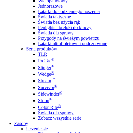
Wielopaliwowy
Jednorazowe
Latarki do codziennego noszenia
Światła taktyczne
Światła bez użycia rąk
Penlights i breloki do kluczy
Światła dla sprawy
Przygody na świeżym powietrzu
Latarki ultrafioletowe i podczerwone
Seria produktów
TLR
®
ProTac
®
Stinger
®
Wedge
™
Stream
®
Survivor
®
Sidewinder
®
Strion
®
Color-Rite
Światła dla sprawy
Zobacz wszystkie serie
Zasoby
Uczenie się