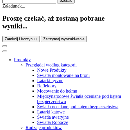
Załadunek...
Proszę czekać, aż zostaną pobrane
wyniki...
Zamknij i kontynuuj
Zatrzymaj wyszukiwanie
Produkty
Przeglądaj według kategorii
Nowe Produkty
Światła montowane na broni
Latarki ręczne
Reflektory
Mocowanie do hełmu
Międzynarodowe światła oceniane pod kątem
bezpieczeństwa
Światła oceniane pod kątem bezpieczeństwa
Latarki kątowe
Światła awaryjne
Światła Robocze
Rodzaje produktów