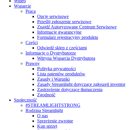
Wideo
Wsparcie
Praca
Opcje serwisowe
Prześlij zgłoszenie serwisowe
Znajdź Autoryzowane Centrum Serwisowe
Informacje gwarancyjne
Formularz rejestracyjny produktu
Części
Odwiedź sklep z częściami
Informacje o Dystrybutorze
Witryna Wsparcia Dystrybutora
Prawny
Polityka prywatności
Lista patentów produktów
Zasady i Warunki
Zasady Streamlight dotyczące zgłoszeń inventor
Zastrzeżenie dotyczące tłumaczenia
Zgodność
Społeczność
#STREAMLIGHTSTRONG
Rodzina Streamlight
O nas
Sprzężenie zwrotne
Kup sprzęt