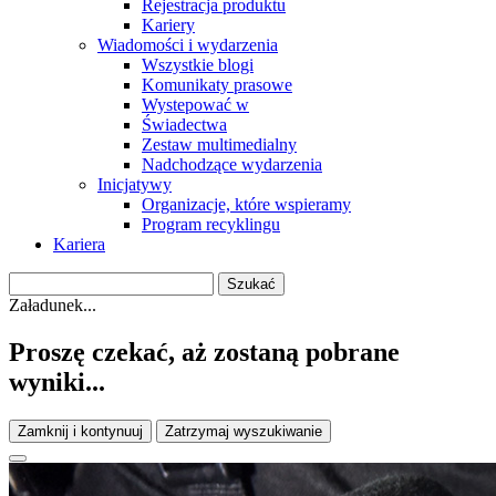
Rejestracja produktu
Kariery
Wiadomości i wydarzenia
Wszystkie blogi
Komunikaty prasowe
Wystepować w
Świadectwa
Zestaw multimedialny
Nadchodzące wydarzenia
Inicjatywy
Organizacje, które wspieramy
Program recyklingu
Kariera
Załadunek...
Proszę czekać, aż zostaną pobrane
wyniki...
Zamknij i kontynuuj
Zatrzymaj wyszukiwanie