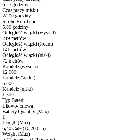
6,25 godziny
Czas pracy (niski)
24,00 godziny
Strobe Run Time
5,00 godziny
Odległość wiązki (wysoki)
219 metrów
Odległość wiązki (średni)
141 metrów
Odległość wiązki (niski)
72 metrów
Kandele (wysoki)
12 000
Kandele (średni)
5 000
Kandele (niski)
1 300
Typ Baterii
Litowo-jonowa
Battery Quantity (Max)
1
Length (Max)
6,40 Cale (16,26 Cm)
Weight (Max)
5,40 uncje (153,09 gramy)