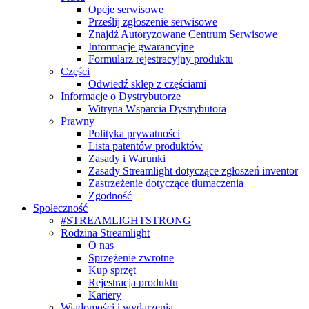
Opcje serwisowe
Prześlij zgłoszenie serwisowe
Znajdź Autoryzowane Centrum Serwisowe
Informacje gwarancyjne
Formularz rejestracyjny produktu
Części
Odwiedź sklep z częściami
Informacje o Dystrybutorze
Witryna Wsparcia Dystrybutora
Prawny
Polityka prywatności
Lista patentów produktów
Zasady i Warunki
Zasady Streamlight dotyczące zgłoszeń inventor
Zastrzeżenie dotyczące tłumaczenia
Zgodność
Społeczność
#STREAMLIGHTSTRONG
Rodzina Streamlight
O nas
Sprzężenie zwrotne
Kup sprzęt
Rejestracja produktu
Kariery
Wiadomości i wydarzenia