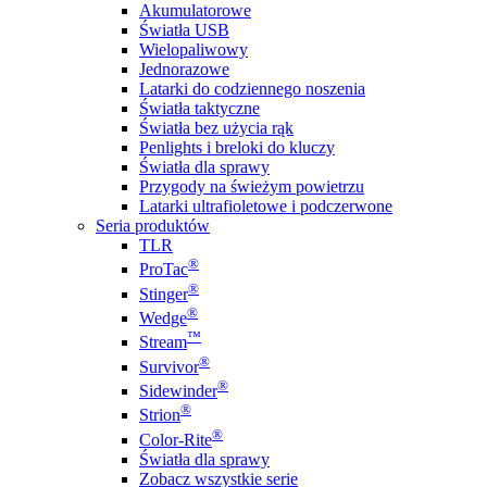
Akumulatorowe
Światła USB
Wielopaliwowy
Jednorazowe
Latarki do codziennego noszenia
Światła taktyczne
Światła bez użycia rąk
Penlights i breloki do kluczy
Światła dla sprawy
Przygody na świeżym powietrzu
Latarki ultrafioletowe i podczerwone
Seria produktów
TLR
®
ProTac
®
Stinger
®
Wedge
™
Stream
®
Survivor
®
Sidewinder
®
Strion
®
Color-Rite
Światła dla sprawy
Zobacz wszystkie serie