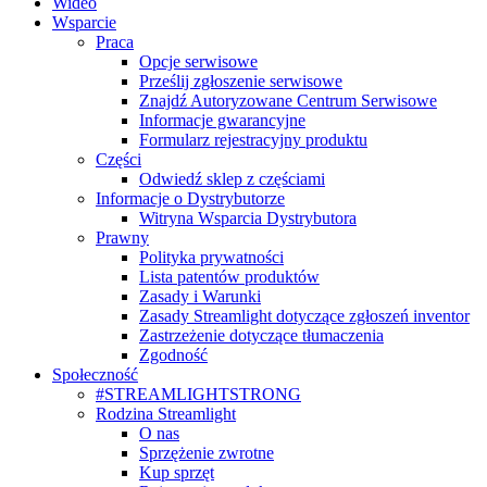
Wideo
Wsparcie
Praca
Opcje serwisowe
Prześlij zgłoszenie serwisowe
Znajdź Autoryzowane Centrum Serwisowe
Informacje gwarancyjne
Formularz rejestracyjny produktu
Części
Odwiedź sklep z częściami
Informacje o Dystrybutorze
Witryna Wsparcia Dystrybutora
Prawny
Polityka prywatności
Lista patentów produktów
Zasady i Warunki
Zasady Streamlight dotyczące zgłoszeń inventor
Zastrzeżenie dotyczące tłumaczenia
Zgodność
Społeczność
#STREAMLIGHTSTRONG
Rodzina Streamlight
O nas
Sprzężenie zwrotne
Kup sprzęt