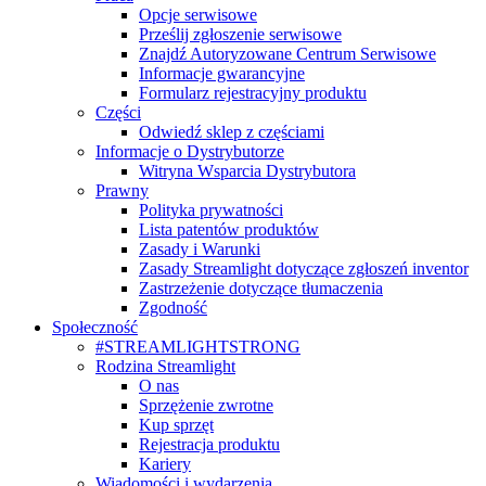
Opcje serwisowe
Prześlij zgłoszenie serwisowe
Znajdź Autoryzowane Centrum Serwisowe
Informacje gwarancyjne
Formularz rejestracyjny produktu
Części
Odwiedź sklep z częściami
Informacje o Dystrybutorze
Witryna Wsparcia Dystrybutora
Prawny
Polityka prywatności
Lista patentów produktów
Zasady i Warunki
Zasady Streamlight dotyczące zgłoszeń inventor
Zastrzeżenie dotyczące tłumaczenia
Zgodność
Społeczność
#STREAMLIGHTSTRONG
Rodzina Streamlight
O nas
Sprzężenie zwrotne
Kup sprzęt
Rejestracja produktu
Kariery
Wiadomości i wydarzenia