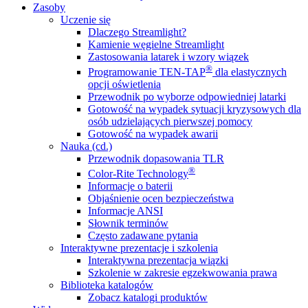
Zasoby
Uczenie się
Dlaczego Streamlight?
Kamienie węgielne Streamlight
Zastosowania latarek i wzory wiązek
®
Programowanie TEN-TAP
dla elastycznych
opcji oświetlenia
Przewodnik po wyborze odpowiedniej latarki
Gotowość na wypadek sytuacji kryzysowych dla
osób udzielających pierwszej pomocy
Gotowość na wypadek awarii
Nauka (cd.)
Przewodnik dopasowania TLR
®
Color-Rite Technology
Informacje o baterii
Objaśnienie ocen bezpieczeństwa
Informacje ANSI
Słownik terminów
Często zadawane pytania
Interaktywne prezentacje i szkolenia
Interaktywna prezentacja wiązki
Szkolenie w zakresie egzekwowania prawa
Biblioteka katalogów
Zobacz katalogi produktów