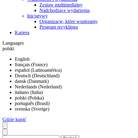
Zestaw multimedialny
Nadchodzące wydarzenia
Inicjatywy
Organizacje, które wspieramy
Program recyklingu
Kariera
Languages
polski
English
français (France)
español (Latinoamérica)
Deutsch (Deutschland)
dansk (Danmark)
Nederlands (Nederland)
italiano (Italia)
polski (Polska)
português (Brasil)
svenska (Sverige)
Gdzie kupić