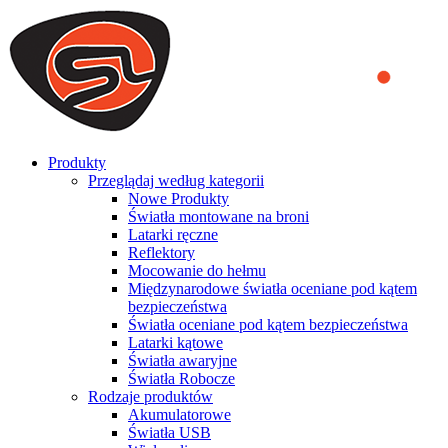
We use cookies to ensure that we provide you the best experience
on our website. By continuing to browse this website, you accept
that cookies are used to help us analyze how the website is used and
to offer you a better experience. To learn more or to find out how
you can disable cookies, you can access our
Privacy Policy
.
ACCEPT AND CLOSE
Produkty
Przeglądaj według kategorii
Nowe Produkty
Światła montowane na broni
Latarki ręczne
Reflektory
Mocowanie do hełmu
Międzynarodowe światła oceniane pod kątem
bezpieczeństwa
Światła oceniane pod kątem bezpieczeństwa
Latarki kątowe
Światła awaryjne
Światła Robocze
Rodzaje produktów
Akumulatorowe
Światła USB