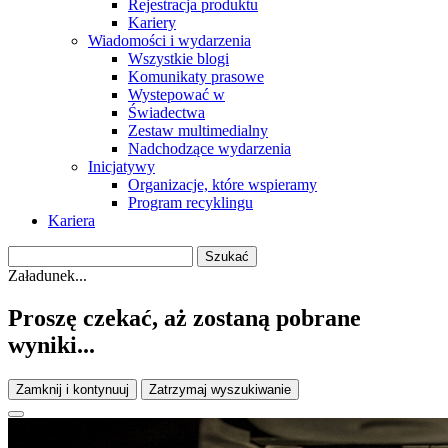
Rejestracja produktu
Kariery
Wiadomości i wydarzenia
Wszystkie blogi
Komunikaty prasowe
Wystepować w
Świadectwa
Zestaw multimedialny
Nadchodzące wydarzenia
Inicjatywy
Organizacje, które wspieramy
Program recyklingu
Kariera
Załadunek...
Proszę czekać, aż zostaną pobrane
wyniki...
Zamknij i kontynuuj
Zatrzymaj wyszukiwanie