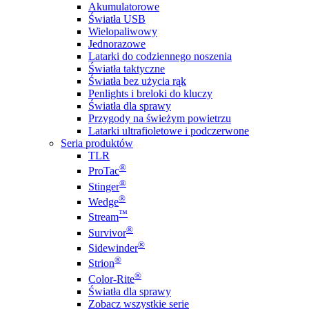
Akumulatorowe
Światła USB
Wielopaliwowy
Jednorazowe
Latarki do codziennego noszenia
Światła taktyczne
Światła bez użycia rąk
Penlights i breloki do kluczy
Światła dla sprawy
Przygody na świeżym powietrzu
Latarki ultrafioletowe i podczerwone
Seria produktów
TLR
®
ProTac
®
Stinger
®
Wedge
™
Stream
®
Survivor
®
Sidewinder
®
Strion
®
Color-Rite
Światła dla sprawy
Zobacz wszystkie serie