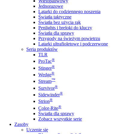
Wielopaliwowy
Jednorazowe
Latarki do codziennego noszenia
Światła taktyczne
Światła bez użycia rąk
Penlights i breloki do kluczy
Światła dla sprawy
Przygody na świeżym powietrzu
Latarki ultrafioletowe i podczerwone
Seria produktów
TLR
®
ProTac
®
Stinger
®
Wedge
™
Stream
®
Survivor
®
Sidewinder
®
Strion
®
Color-Rite
Światła dla sprawy
Zobacz wszystkie serie
Zasoby
Uczenie się