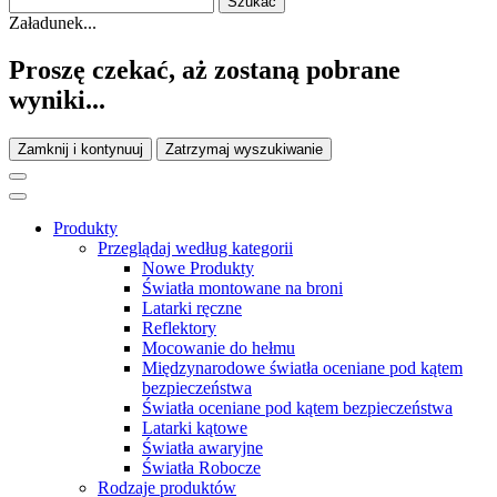
Załadunek...
Proszę czekać, aż zostaną pobrane
wyniki...
Zamknij i kontynuuj
Zatrzymaj wyszukiwanie
Produkty
Przeglądaj według kategorii
Nowe Produkty
Światła montowane na broni
Latarki ręczne
Reflektory
Mocowanie do hełmu
Międzynarodowe światła oceniane pod kątem
bezpieczeństwa
Światła oceniane pod kątem bezpieczeństwa
Latarki kątowe
Światła awaryjne
Światła Robocze
Rodzaje produktów