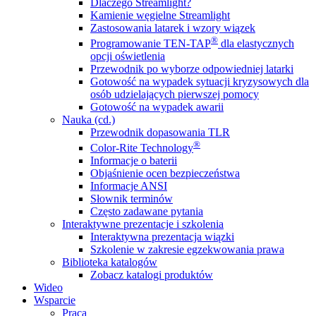
Dlaczego Streamlight?
Kamienie węgielne Streamlight
Zastosowania latarek i wzory wiązek
®
Programowanie TEN-TAP
dla elastycznych
opcji oświetlenia
Przewodnik po wyborze odpowiedniej latarki
Gotowość na wypadek sytuacji kryzysowych dla
osób udzielających pierwszej pomocy
Gotowość na wypadek awarii
Nauka (cd.)
Przewodnik dopasowania TLR
®
Color-Rite Technology
Informacje o baterii
Objaśnienie ocen bezpieczeństwa
Informacje ANSI
Słownik terminów
Często zadawane pytania
Interaktywne prezentacje i szkolenia
Interaktywna prezentacja wiązki
Szkolenie w zakresie egzekwowania prawa
Biblioteka katalogów
Zobacz katalogi produktów
Wideo
Wsparcie
Praca