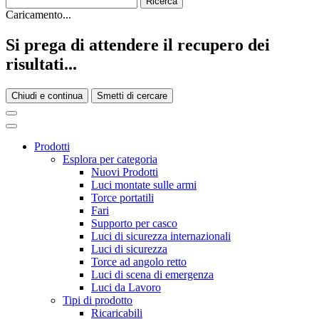
Caricamento...
Si prega di attendere il recupero dei
risultati...
Chiudi e continua
Smetti di cercare
Prodotti
Esplora per categoria
Nuovi Prodotti
Luci montate sulle armi
Torce portatili
Fari
Supporto per casco
Luci di sicurezza internazionali
Luci di sicurezza
Torce ad angolo retto
Luci di scena di emergenza
Luci da Lavoro
Tipi di prodotto
Ricaricabili