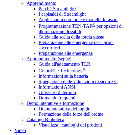
Apprendimento
Perché Streamlight?
I capisaldi di Streamlight
Applicazioni con torce e modelli di fascio
®
Programmazione TEN-TAP
per opzioni di
illuminazione flessibili
Guida alla scelta della torcia giusta
Preparazione alle emergenze per i primi
soccorritori
Preparazione alle emergenze
Apprendimento (segue)
Guida all'adattamento TLR
®
Color-Rite Technology
Informazioni sulla batteria
Spiegazione delle valutazioni di sicurezza
Informazioni ANSI
Glossario di termini
Domande frequenti
Demo interattive e formazione
Demo interattiva del raggio
Formazione delle forze dell'ordine
Catalogo Biblioteca
Visualizza i cataloghi dei prodotti
Video