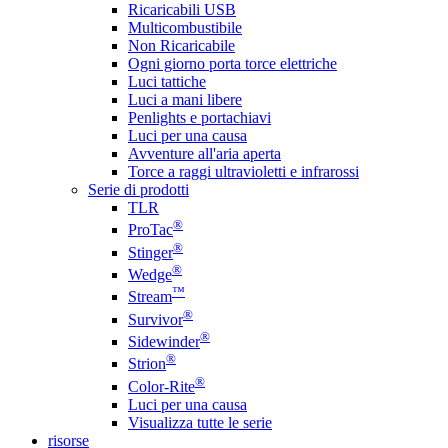
Ricaricabili USB
Multicombustibile
Non Ricaricabile
Ogni giorno porta torce elettriche
Luci tattiche
Luci a mani libere
Penlights e portachiavi
Luci per una causa
Avventure all'aria aperta
Torce a raggi ultravioletti e infrarossi
Serie di prodotti
TLR
®
ProTac
®
Stinger
®
Wedge
™
Stream
®
Survivor
®
Sidewinder
®
Strion
®
Color-Rite
Luci per una causa
Visualizza tutte le serie
risorse