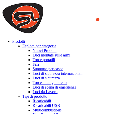
We use cookies to ensure that we provide you the best experience
on our website. By continuing to browse this website, you accept
that cookies are used to help us analyze how the website is used and
to offer you a better experience. To learn more or to find out how
you can disable cookies, you can access our
Privacy Policy
.
ACCEPT AND CLOSE
Prodotti
Esplora per categoria
Nuovi Prodotti
Luci montate sulle armi
Torce portatili
Fari
Supporto per casco
Luci di sicurezza internazionali
Luci di sicurezza
Torce ad angolo retto
Luci di scena di emergenza
Luci da Lavoro
Tipi di prodotto
Ricaricabili
Ricaricabili USB
Multicombustibile