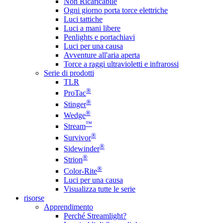
Non Ricaricabile
Ogni giorno porta torce elettriche
Luci tattiche
Luci a mani libere
Penlights e portachiavi
Luci per una causa
Avventure all'aria aperta
Torce a raggi ultravioletti e infrarossi
Serie di prodotti
TLR
®
ProTac
®
Stinger
®
Wedge
™
Stream
®
Survivor
®
Sidewinder
®
Strion
®
Color-Rite
Luci per una causa
Visualizza tutte le serie
risorse
Apprendimento
Perché Streamlight?