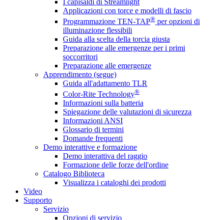
I capisaldi di Streamlight
Applicazioni con torce e modelli di fascio
®
Programmazione TEN-TAP
per opzioni di
illuminazione flessibili
Guida alla scelta della torcia giusta
Preparazione alle emergenze per i primi
soccorritori
Preparazione alle emergenze
Apprendimento (segue)
Guida all'adattamento TLR
®
Color-Rite Technology
Informazioni sulla batteria
Spiegazione delle valutazioni di sicurezza
Informazioni ANSI
Glossario di termini
Domande frequenti
Demo interattive e formazione
Demo interattiva del raggio
Formazione delle forze dell'ordine
Catalogo Biblioteca
Visualizza i cataloghi dei prodotti
Video
Supporto
Servizio
Opzioni di servizio