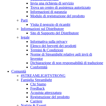
Invia una richiesta di servizio
Trova un centro di assistenza autorizzato
Informazioni di garanzia
Modulo di registrazione del prodotto
Parti
Visita il negozio di ricambi
Informazioni sul Distributore
Sito di Supporto del Distributore
legale
Informativa sulla privacy
Elenco dei brevetti dei prodotti
Termini & Condizioni
Norme di Streamlight relative agli invii di
Inventor
Dichiarazione di non responsabilità di traduzione
Conformità
Comunità
#STREAMLIGHTSTRONG
Famiglia Streamlight
Chi Siamo
Feedback
Acquista attrezzatura
Registrazione del prodotto
Carriere
Notizie & Eventi