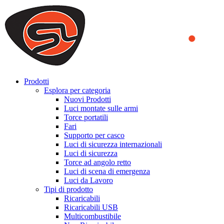
We use cookies to ensure that we provide you the best experience
on our website. By continuing to browse this website, you accept
that cookies are used to help us analyze how the website is used and
to offer you a better experience. To learn more or to find out how
you can disable cookies, you can access our
Privacy Policy
.
ACCEPT AND CLOSE
Prodotti
Esplora per categoria
Nuovi Prodotti
Luci montate sulle armi
Torce portatili
Fari
Supporto per casco
Luci di sicurezza internazionali
Luci di sicurezza
Torce ad angolo retto
Luci di scena di emergenza
Luci da Lavoro
Tipi di prodotto
Ricaricabili
Ricaricabili USB
Multicombustibile