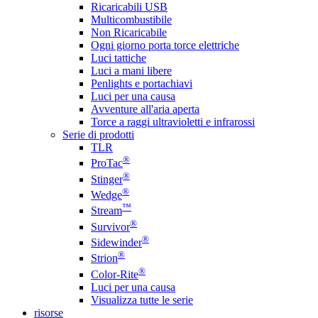
Ricaricabili USB
Multicombustibile
Non Ricaricabile
Ogni giorno porta torce elettriche
Luci tattiche
Luci a mani libere
Penlights e portachiavi
Luci per una causa
Avventure all'aria aperta
Torce a raggi ultravioletti e infrarossi
Serie di prodotti
TLR
®
ProTac
®
Stinger
®
Wedge
™
Stream
®
Survivor
®
Sidewinder
®
Strion
®
Color-Rite
Luci per una causa
Visualizza tutte le serie
risorse