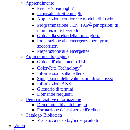
Apprendimento
Perché Streamlight?
I capisaldi di Streamlight
Applicazioni con torce e modelli di fascio
®
Programmazione TEN-TAP
per opzioni di
illuminazione flessibili
Guida alla scelta della torcia giusta
Preparazione alle emergenze per i primi
soccorritori
Preparazione alle emergenze
Apprendimento (segue)
Guida all'adattamento TLR
®
Color-Rite Technology
Informazioni sulla batteria
Spiegazione delle valutazioni di sicurezza
Informazioni ANSI
Glossario di termini
Domande frequenti
Demo interattive e formazione
Demo interattiva del raggio
Formazione delle forze dell'ordine
Catalogo Biblioteca
Visualizza i cataloghi dei prodotti
Video