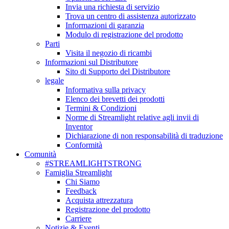
Invia una richiesta di servizio
Trova un centro di assistenza autorizzato
Informazioni di garanzia
Modulo di registrazione del prodotto
Parti
Visita il negozio di ricambi
Informazioni sul Distributore
Sito di Supporto del Distributore
legale
Informativa sulla privacy
Elenco dei brevetti dei prodotti
Termini & Condizioni
Norme di Streamlight relative agli invii di
Inventor
Dichiarazione di non responsabilità di traduzione
Conformità
Comunità
#STREAMLIGHTSTRONG
Famiglia Streamlight
Chi Siamo
Feedback
Acquista attrezzatura
Registrazione del prodotto
Carriere
Notizie & Eventi