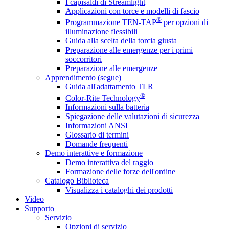
I capisaldi di Streamlight
Applicazioni con torce e modelli di fascio
®
Programmazione TEN-TAP
per opzioni di
illuminazione flessibili
Guida alla scelta della torcia giusta
Preparazione alle emergenze per i primi
soccorritori
Preparazione alle emergenze
Apprendimento (segue)
Guida all'adattamento TLR
®
Color-Rite Technology
Informazioni sulla batteria
Spiegazione delle valutazioni di sicurezza
Informazioni ANSI
Glossario di termini
Domande frequenti
Demo interattive e formazione
Demo interattiva del raggio
Formazione delle forze dell'ordine
Catalogo Biblioteca
Visualizza i cataloghi dei prodotti
Video
Supporto
Servizio
Opzioni di servizio