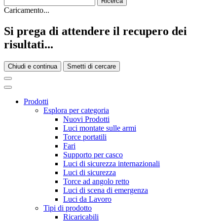
Caricamento...
Si prega di attendere il recupero dei
risultati...
Chiudi e continua
Smetti di cercare
Prodotti
Esplora per categoria
Nuovi Prodotti
Luci montate sulle armi
Torce portatili
Fari
Supporto per casco
Luci di sicurezza internazionali
Luci di sicurezza
Torce ad angolo retto
Luci di scena di emergenza
Luci da Lavoro
Tipi di prodotto
Ricaricabili