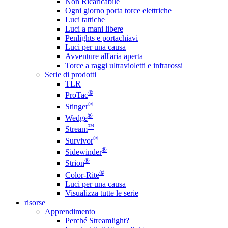
Non Ricaricabile
Ogni giorno porta torce elettriche
Luci tattiche
Luci a mani libere
Penlights e portachiavi
Luci per una causa
Avventure all'aria aperta
Torce a raggi ultravioletti e infrarossi
Serie di prodotti
TLR
®
ProTac
®
Stinger
®
Wedge
™
Stream
®
Survivor
®
Sidewinder
®
Strion
®
Color-Rite
Luci per una causa
Visualizza tutte le serie
risorse
Apprendimento
Perché Streamlight?