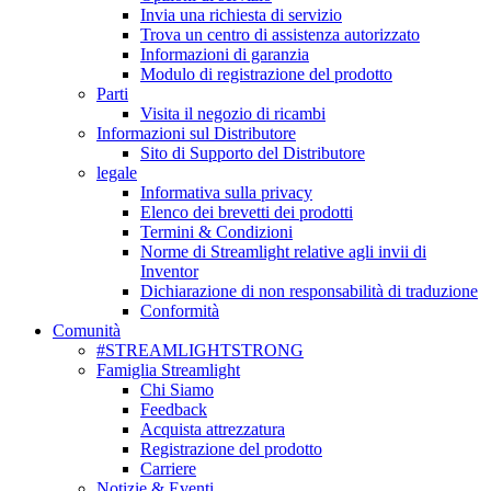
Invia una richiesta di servizio
Trova un centro di assistenza autorizzato
Informazioni di garanzia
Modulo di registrazione del prodotto
Parti
Visita il negozio di ricambi
Informazioni sul Distributore
Sito di Supporto del Distributore
legale
Informativa sulla privacy
Elenco dei brevetti dei prodotti
Termini & Condizioni
Norme di Streamlight relative agli invii di
Inventor
Dichiarazione di non responsabilità di traduzione
Conformità
Comunità
#STREAMLIGHTSTRONG
Famiglia Streamlight
Chi Siamo
Feedback
Acquista attrezzatura
Registrazione del prodotto
Carriere
Notizie & Eventi