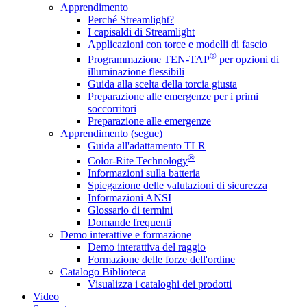
Apprendimento
Perché Streamlight?
I capisaldi di Streamlight
Applicazioni con torce e modelli di fascio
®
Programmazione TEN-TAP
per opzioni di
illuminazione flessibili
Guida alla scelta della torcia giusta
Preparazione alle emergenze per i primi
soccorritori
Preparazione alle emergenze
Apprendimento (segue)
Guida all'adattamento TLR
®
Color-Rite Technology
Informazioni sulla batteria
Spiegazione delle valutazioni di sicurezza
Informazioni ANSI
Glossario di termini
Domande frequenti
Demo interattive e formazione
Demo interattiva del raggio
Formazione delle forze dell'ordine
Catalogo Biblioteca
Visualizza i cataloghi dei prodotti
Video