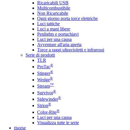
Ricaricabili USB
Multicombustibile
Non Ricaricabile
Ogni giorno porta torce elettriche
Luci tattiche
Luci a mani libere
Penlights e portachiavi
Luci per una causa
Avventure all'aria aperta
Torce a raggi ultravioletti e infrarossi
Serie di prodotti
TLR
®
ProTac
®
Stinger
®
Wedge
™
Stream
®
Survivor
®
Sidewinder
®
Strion
®
Color-Rite
Luci per una causa
Visualizza tutte le serie
risorse