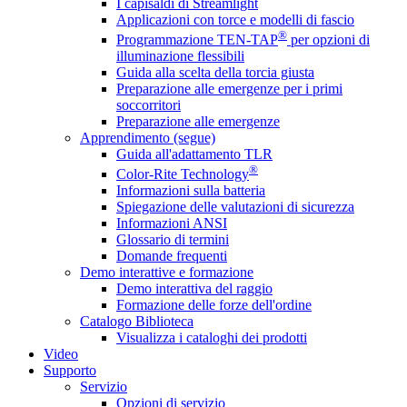
I capisaldi di Streamlight
Applicazioni con torce e modelli di fascio
®
Programmazione TEN-TAP
per opzioni di
illuminazione flessibili
Guida alla scelta della torcia giusta
Preparazione alle emergenze per i primi
soccorritori
Preparazione alle emergenze
Apprendimento (segue)
Guida all'adattamento TLR
®
Color-Rite Technology
Informazioni sulla batteria
Spiegazione delle valutazioni di sicurezza
Informazioni ANSI
Glossario di termini
Domande frequenti
Demo interattive e formazione
Demo interattiva del raggio
Formazione delle forze dell'ordine
Catalogo Biblioteca
Visualizza i cataloghi dei prodotti
Video
Supporto
Servizio
Opzioni di servizio