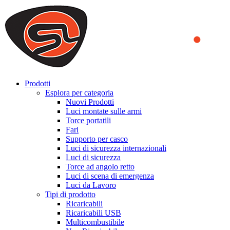
We use cookies to ensure that we provide you the best experience
on our website. By continuing to browse this website, you accept
that cookies are used to help us analyze how the website is used and
to offer you a better experience. To learn more or to find out how
you can disable cookies, you can access our
Privacy Policy
.
ACCEPT AND CLOSE
Prodotti
Esplora per categoria
Nuovi Prodotti
Luci montate sulle armi
Torce portatili
Fari
Supporto per casco
Luci di sicurezza internazionali
Luci di sicurezza
Torce ad angolo retto
Luci di scena di emergenza
Luci da Lavoro
Tipi di prodotto
Ricaricabili
Ricaricabili USB
Multicombustibile