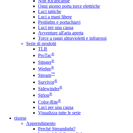
Non Ricaricabile
Ogni giorno porta torce elettriche
Luci tattiche
Luci a mani libere
Penlights e portachiavi
Luci per una causa
Avventure all'aria aperta
Torce a raggi ultravioletti e infrarossi
Serie di prodotti
TLR
®
ProTac
®
Stinger
®
Wedge
™
Stream
®
Survivor
®
Sidewinder
®
Strion
®
Color-Rite
Luci per una causa
Visualizza tutte le serie
risorse
Apprendimento
Perché Streamlight?