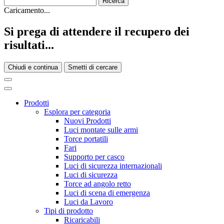
Caricamento...
Si prega di attendere il recupero dei
risultati...
Chiudi e continua
Smetti di cercare
Prodotti
Esplora per categoria
Nuovi Prodotti
Luci montate sulle armi
Torce portatili
Fari
Supporto per casco
Luci di sicurezza internazionali
Luci di sicurezza
Torce ad angolo retto
Luci di scena di emergenza
Luci da Lavoro
Tipi di prodotto
Ricaricabili