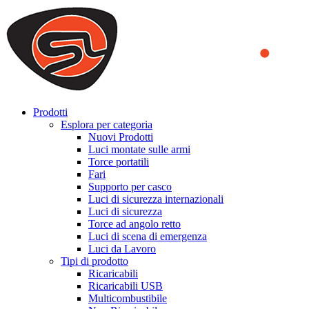
We use cookies to ensure that we provide you the best experience
on our website. By continuing to browse this website, you accept
that cookies are used to help us analyze how the website is used and
to offer you a better experience. To learn more or to find out how
you can disable cookies, you can access our
Privacy Policy
.
ACCEPT AND CLOSE
Prodotti
Esplora per categoria
Nuovi Prodotti
Luci montate sulle armi
Torce portatili
Fari
Supporto per casco
Luci di sicurezza internazionali
Luci di sicurezza
Torce ad angolo retto
Luci di scena di emergenza
Luci da Lavoro
Tipi di prodotto
Ricaricabili
Ricaricabili USB
Multicombustibile