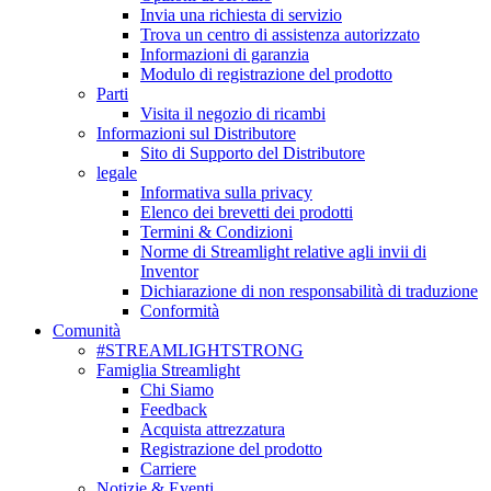
Invia una richiesta di servizio
Trova un centro di assistenza autorizzato
Informazioni di garanzia
Modulo di registrazione del prodotto
Parti
Visita il negozio di ricambi
Informazioni sul Distributore
Sito di Supporto del Distributore
legale
Informativa sulla privacy
Elenco dei brevetti dei prodotti
Termini & Condizioni
Norme di Streamlight relative agli invii di
Inventor
Dichiarazione di non responsabilità di traduzione
Conformità
Comunità
#STREAMLIGHTSTRONG
Famiglia Streamlight
Chi Siamo
Feedback
Acquista attrezzatura
Registrazione del prodotto
Carriere
Notizie & Eventi