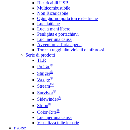
Ricaricabili USB
Multicombustibile
Non Ricaricabile
Ogni giorno porta torce elettriche
Luci tattiche
Luci a mani libere
Penlights e portachiavi
Luci per una causa
Avventure all'aria aperta
Torce a raggi ultravioletti e infrarossi
Serie di prodotti
TLR
®
ProTac
®
Stinger
®
Wedge
™
Stream
®
Survivor
®
Sidewinder
®
Strion
®
Color-Rite
Luci per una causa
Visualizza tutte le serie
risorse