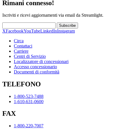
Rimani connesso!
Iscriviti e ricevi aggiornamenti via email da Streamlight.
Subscribe
X
Facebook
YouTube
LinkedIn
Instagram
Circa
Contattaci
Carriere
Centri di Servizio
Localizzatore di concessionari
Accesso concessionario
Documenti di conformità
TELEFONO
1-800-523-7488
1-610-631-0600
FAX
1-800-220-7007