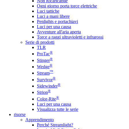
Non Ricaricabile
Ogni giorno porta torce elettriche
Luci tattiche
Luci a mani libere
Penlights e portachiavi
Luci per una causa
Avventure all'aria aperta
Torce a raggi ultravioletti e infrarossi
Serie di prodotti
TLR
®
ProTac
®
Stinger
®
Wedge
™
Stream
®
Survivor
®
Sidewinder
®
Strion
®
Color-Rite
Luci per una causa
Visualizza tutte le serie
risorse
Apprendimento
Perché Streamlight?