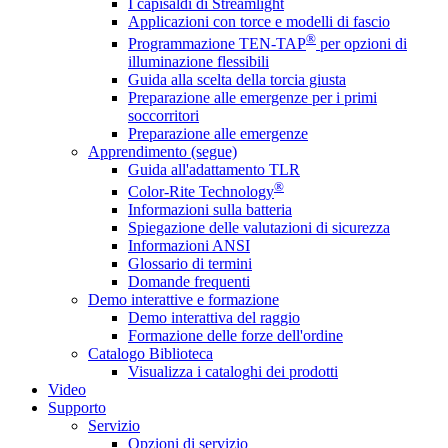
I capisaldi di Streamlight
Applicazioni con torce e modelli di fascio
®
Programmazione TEN-TAP
per opzioni di
illuminazione flessibili
Guida alla scelta della torcia giusta
Preparazione alle emergenze per i primi
soccorritori
Preparazione alle emergenze
Apprendimento (segue)
Guida all'adattamento TLR
®
Color-Rite Technology
Informazioni sulla batteria
Spiegazione delle valutazioni di sicurezza
Informazioni ANSI
Glossario di termini
Domande frequenti
Demo interattive e formazione
Demo interattiva del raggio
Formazione delle forze dell'ordine
Catalogo Biblioteca
Visualizza i cataloghi dei prodotti
Video
Supporto
Servizio
Opzioni di servizio