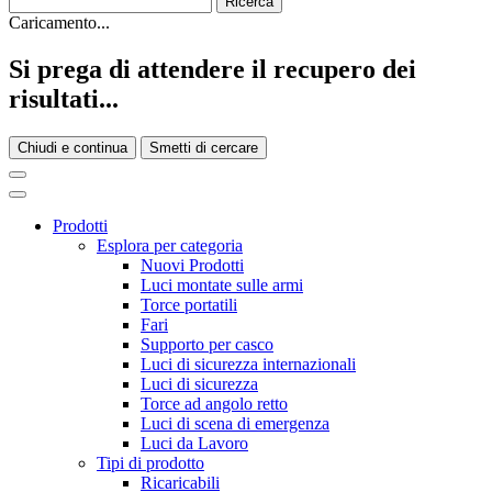
Caricamento...
Si prega di attendere il recupero dei
risultati...
Chiudi e continua
Smetti di cercare
Prodotti
Esplora per categoria
Nuovi Prodotti
Luci montate sulle armi
Torce portatili
Fari
Supporto per casco
Luci di sicurezza internazionali
Luci di sicurezza
Torce ad angolo retto
Luci di scena di emergenza
Luci da Lavoro
Tipi di prodotto
Ricaricabili