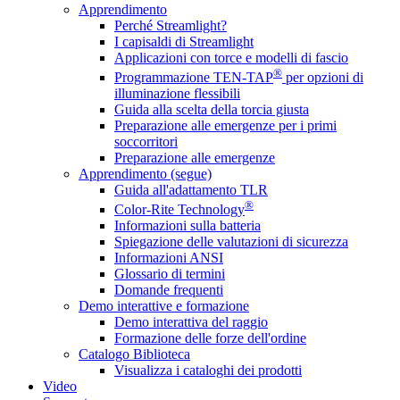
Apprendimento
Perché Streamlight?
I capisaldi di Streamlight
Applicazioni con torce e modelli di fascio
®
Programmazione TEN-TAP
per opzioni di
illuminazione flessibili
Guida alla scelta della torcia giusta
Preparazione alle emergenze per i primi
soccorritori
Preparazione alle emergenze
Apprendimento (segue)
Guida all'adattamento TLR
®
Color-Rite Technology
Informazioni sulla batteria
Spiegazione delle valutazioni di sicurezza
Informazioni ANSI
Glossario di termini
Domande frequenti
Demo interattive e formazione
Demo interattiva del raggio
Formazione delle forze dell'ordine
Catalogo Biblioteca
Visualizza i cataloghi dei prodotti
Video