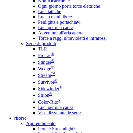
Non Ricaricabile
Ogni giorno porta torce elettriche
Luci tattiche
Luci a mani libere
Penlights e portachiavi
Luci per una causa
Avventure all'aria aperta
Torce a raggi ultravioletti e infrarossi
Serie di prodotti
TLR
®
ProTac
®
Stinger
®
Wedge
™
Stream
®
Survivor
®
Sidewinder
®
Strion
®
Color-Rite
Luci per una causa
Visualizza tutte le serie
risorse
Apprendimento
Perché Streamlight?