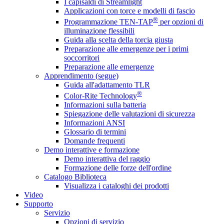
I capisaldi di Streamlight
Applicazioni con torce e modelli di fascio
®
Programmazione TEN-TAP
per opzioni di
illuminazione flessibili
Guida alla scelta della torcia giusta
Preparazione alle emergenze per i primi
soccorritori
Preparazione alle emergenze
Apprendimento (segue)
Guida all'adattamento TLR
®
Color-Rite Technology
Informazioni sulla batteria
Spiegazione delle valutazioni di sicurezza
Informazioni ANSI
Glossario di termini
Domande frequenti
Demo interattive e formazione
Demo interattiva del raggio
Formazione delle forze dell'ordine
Catalogo Biblioteca
Visualizza i cataloghi dei prodotti
Video
Supporto
Servizio
Opzioni di servizio