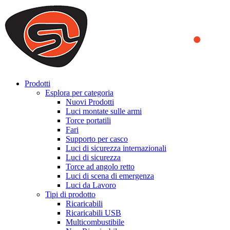
We use cookies to ensure that we provide you the best experience
on our website. By continuing to browse this website, you accept
that cookies are used to help us analyze how the website is used and
to offer you a better experience. To learn more or to find out how
you can disable cookies, you can access our
Privacy Policy
.
ACCEPT AND CLOSE
Prodotti
Esplora per categoria
Nuovi Prodotti
Luci montate sulle armi
Torce portatili
Fari
Supporto per casco
Luci di sicurezza internazionali
Luci di sicurezza
Torce ad angolo retto
Luci di scena di emergenza
Luci da Lavoro
Tipi di prodotto
Ricaricabili
Ricaricabili USB
Multicombustibile