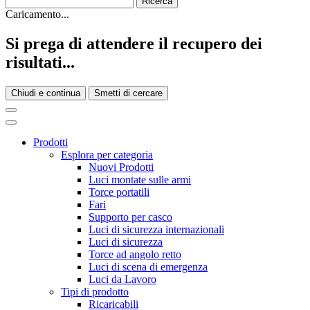
Caricamento...
Si prega di attendere il recupero dei
risultati...
Chiudi e continua
Smetti di cercare
Prodotti
Esplora per categoria
Nuovi Prodotti
Luci montate sulle armi
Torce portatili
Fari
Supporto per casco
Luci di sicurezza internazionali
Luci di sicurezza
Torce ad angolo retto
Luci di scena di emergenza
Luci da Lavoro
Tipi di prodotto
Ricaricabili