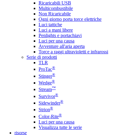
Ricaricabili USB
Multicombustibile
Non Ricaricabile
Ogni giorno porta torce elettriche
Luci tattiche
Luci a mani libere
Penlights e portachiavi
Luci per una causa
Avventure all'aria aperta
Torce a raggi ultravioletti e infrarossi
Serie di prodotti
TLR
®
ProTac
®
Stinger
®
Wedge
™
Stream
®
Survivor
®
Sidewinder
®
Strion
®
Color-Rite
Luci per una causa
Visualizza tutte le serie
risorse