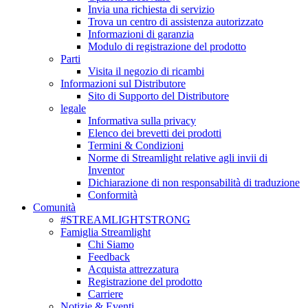
Invia una richiesta di servizio
Trova un centro di assistenza autorizzato
Informazioni di garanzia
Modulo di registrazione del prodotto
Parti
Visita il negozio di ricambi
Informazioni sul Distributore
Sito di Supporto del Distributore
legale
Informativa sulla privacy
Elenco dei brevetti dei prodotti
Termini & Condizioni
Norme di Streamlight relative agli invii di
Inventor
Dichiarazione di non responsabilità di traduzione
Conformità
Comunità
#STREAMLIGHTSTRONG
Famiglia Streamlight
Chi Siamo
Feedback
Acquista attrezzatura
Registrazione del prodotto
Carriere
Notizie & Eventi