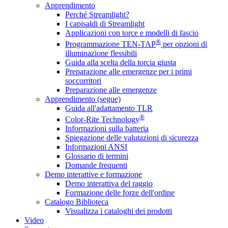
Apprendimento
Perché Streamlight?
I capisaldi di Streamlight
Applicazioni con torce e modelli di fascio
®
Programmazione TEN-TAP
per opzioni di
illuminazione flessibili
Guida alla scelta della torcia giusta
Preparazione alle emergenze per i primi
soccorritori
Preparazione alle emergenze
Apprendimento (segue)
Guida all'adattamento TLR
®
Color-Rite Technology
Informazioni sulla batteria
Spiegazione delle valutazioni di sicurezza
Informazioni ANSI
Glossario di termini
Domande frequenti
Demo interattive e formazione
Demo interattiva del raggio
Formazione delle forze dell'ordine
Catalogo Biblioteca
Visualizza i cataloghi dei prodotti
Video