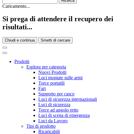
Caricamento...
Si prega di attendere il recupero dei
risultati...
Chiudi e continua
Smetti di cercare
Prodotti
Esplora per categoria
Nuovi Prodotti
Luci montate sulle armi
Torce portatili
Fari
Supporto per casco
Luci di sicurezza internazionali
Luci di sicurezza
Torce ad angolo retto
Luci di scena di emergenza
Luci da Lavoro
Tipi di prodotto
Ricaricabili