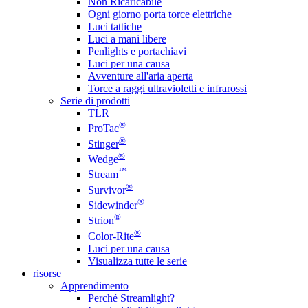
Non Ricaricabile
Ogni giorno porta torce elettriche
Luci tattiche
Luci a mani libere
Penlights e portachiavi
Luci per una causa
Avventure all'aria aperta
Torce a raggi ultravioletti e infrarossi
Serie di prodotti
TLR
®
ProTac
®
Stinger
®
Wedge
™
Stream
®
Survivor
®
Sidewinder
®
Strion
®
Color-Rite
Luci per una causa
Visualizza tutte le serie
risorse
Apprendimento
Perché Streamlight?