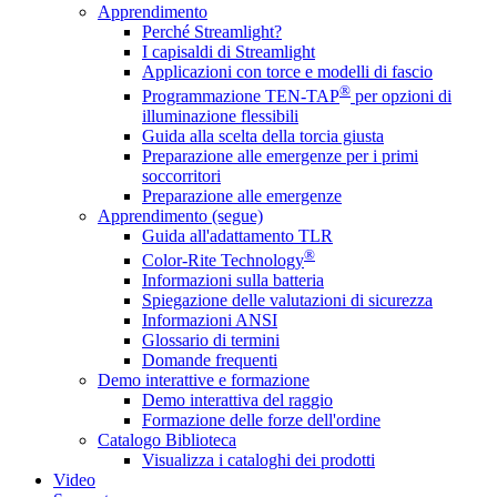
Apprendimento
Perché Streamlight?
I capisaldi di Streamlight
Applicazioni con torce e modelli di fascio
®
Programmazione TEN-TAP
per opzioni di
illuminazione flessibili
Guida alla scelta della torcia giusta
Preparazione alle emergenze per i primi
soccorritori
Preparazione alle emergenze
Apprendimento (segue)
Guida all'adattamento TLR
®
Color-Rite Technology
Informazioni sulla batteria
Spiegazione delle valutazioni di sicurezza
Informazioni ANSI
Glossario di termini
Domande frequenti
Demo interattive e formazione
Demo interattiva del raggio
Formazione delle forze dell'ordine
Catalogo Biblioteca
Visualizza i cataloghi dei prodotti
Video