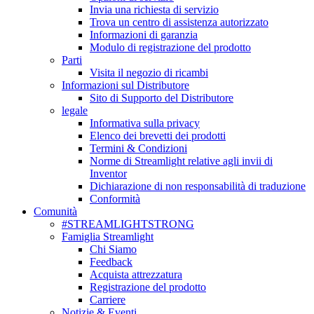
Invia una richiesta di servizio
Trova un centro di assistenza autorizzato
Informazioni di garanzia
Modulo di registrazione del prodotto
Parti
Visita il negozio di ricambi
Informazioni sul Distributore
Sito di Supporto del Distributore
legale
Informativa sulla privacy
Elenco dei brevetti dei prodotti
Termini & Condizioni
Norme di Streamlight relative agli invii di
Inventor
Dichiarazione di non responsabilità di traduzione
Conformità
Comunità
#STREAMLIGHTSTRONG
Famiglia Streamlight
Chi Siamo
Feedback
Acquista attrezzatura
Registrazione del prodotto
Carriere
Notizie & Eventi