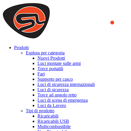
We use cookies to ensure that we provide you the best experience
on our website. By continuing to browse this website, you accept
that cookies are used to help us analyze how the website is used and
to offer you a better experience. To learn more or to find out how
you can disable cookies, you can access our
Privacy Policy
.
ACCEPT AND CLOSE
Prodotti
Esplora per categoria
Nuovi Prodotti
Luci montate sulle armi
Torce portatili
Fari
Supporto per casco
Luci di sicurezza internazionali
Luci di sicurezza
Torce ad angolo retto
Luci di scena di emergenza
Luci da Lavoro
Tipi di prodotto
Ricaricabili
Ricaricabili USB
Multicombustibile