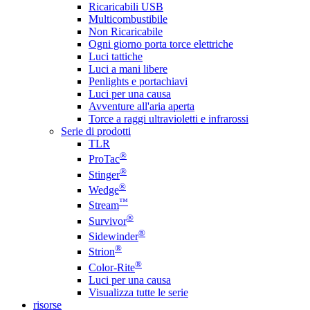
Ricaricabili USB
Multicombustibile
Non Ricaricabile
Ogni giorno porta torce elettriche
Luci tattiche
Luci a mani libere
Penlights e portachiavi
Luci per una causa
Avventure all'aria aperta
Torce a raggi ultravioletti e infrarossi
Serie di prodotti
TLR
®
ProTac
®
Stinger
®
Wedge
™
Stream
®
Survivor
®
Sidewinder
®
Strion
®
Color-Rite
Luci per una causa
Visualizza tutte le serie
risorse