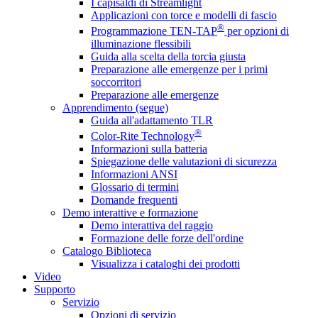
I capisaldi di Streamlight
Applicazioni con torce e modelli di fascio
®
Programmazione TEN-TAP
per opzioni di
illuminazione flessibili
Guida alla scelta della torcia giusta
Preparazione alle emergenze per i primi
soccorritori
Preparazione alle emergenze
Apprendimento (segue)
Guida all'adattamento TLR
®
Color-Rite Technology
Informazioni sulla batteria
Spiegazione delle valutazioni di sicurezza
Informazioni ANSI
Glossario di termini
Domande frequenti
Demo interattive e formazione
Demo interattiva del raggio
Formazione delle forze dell'ordine
Catalogo Biblioteca
Visualizza i cataloghi dei prodotti
Video
Supporto
Servizio
Opzioni di servizio