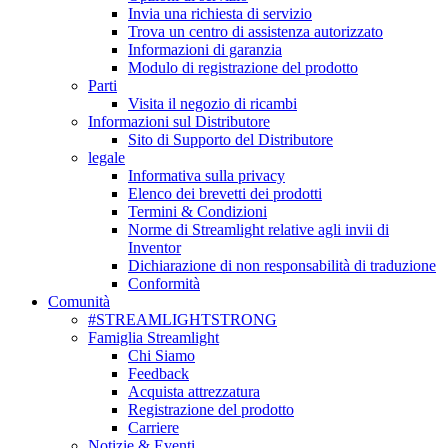
Invia una richiesta di servizio
Trova un centro di assistenza autorizzato
Informazioni di garanzia
Modulo di registrazione del prodotto
Parti
Visita il negozio di ricambi
Informazioni sul Distributore
Sito di Supporto del Distributore
legale
Informativa sulla privacy
Elenco dei brevetti dei prodotti
Termini & Condizioni
Norme di Streamlight relative agli invii di
Inventor
Dichiarazione di non responsabilità di traduzione
Conformità
Comunità
#STREAMLIGHTSTRONG
Famiglia Streamlight
Chi Siamo
Feedback
Acquista attrezzatura
Registrazione del prodotto
Carriere
Notizie & Eventi