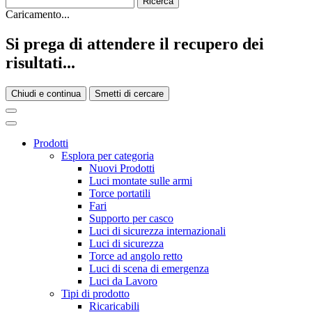
Caricamento...
Si prega di attendere il recupero dei
risultati...
Chiudi e continua
Smetti di cercare
Prodotti
Esplora per categoria
Nuovi Prodotti
Luci montate sulle armi
Torce portatili
Fari
Supporto per casco
Luci di sicurezza internazionali
Luci di sicurezza
Torce ad angolo retto
Luci di scena di emergenza
Luci da Lavoro
Tipi di prodotto
Ricaricabili