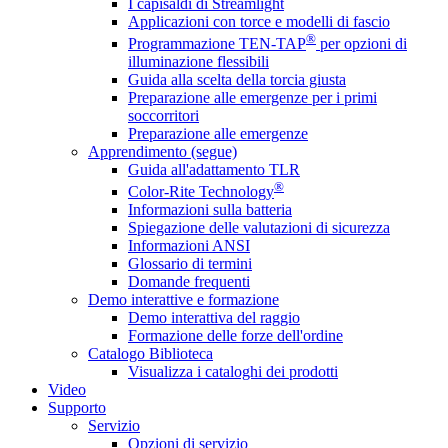
I capisaldi di Streamlight
Applicazioni con torce e modelli di fascio
®
Programmazione TEN-TAP
per opzioni di
illuminazione flessibili
Guida alla scelta della torcia giusta
Preparazione alle emergenze per i primi
soccorritori
Preparazione alle emergenze
Apprendimento (segue)
Guida all'adattamento TLR
®
Color-Rite Technology
Informazioni sulla batteria
Spiegazione delle valutazioni di sicurezza
Informazioni ANSI
Glossario di termini
Domande frequenti
Demo interattive e formazione
Demo interattiva del raggio
Formazione delle forze dell'ordine
Catalogo Biblioteca
Visualizza i cataloghi dei prodotti
Video
Supporto
Servizio
Opzioni di servizio