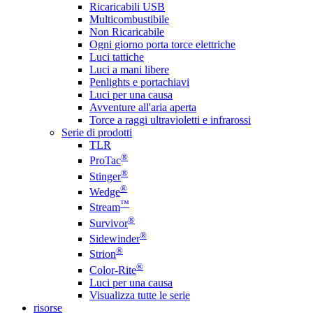
Ricaricabili USB
Multicombustibile
Non Ricaricabile
Ogni giorno porta torce elettriche
Luci tattiche
Luci a mani libere
Penlights e portachiavi
Luci per una causa
Avventure all'aria aperta
Torce a raggi ultravioletti e infrarossi
Serie di prodotti
TLR
®
ProTac
®
Stinger
®
Wedge
™
Stream
®
Survivor
®
Sidewinder
®
Strion
®
Color-Rite
Luci per una causa
Visualizza tutte le serie
risorse