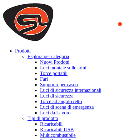
We use cookies to ensure that we provide you the best experience
on our website. By continuing to browse this website, you accept
that cookies are used to help us analyze how the website is used and
to offer you a better experience. To learn more or to find out how
you can disable cookies, you can access our
Privacy Policy
.
ACCEPT AND CLOSE
Prodotti
Esplora per categoria
Nuovi Prodotti
Luci montate sulle armi
Torce portatili
Fari
Supporto per casco
Luci di sicurezza internazionali
Luci di sicurezza
Torce ad angolo retto
Luci di scena di emergenza
Luci da Lavoro
Tipi di prodotto
Ricaricabili
Ricaricabili USB
Multicombustibile