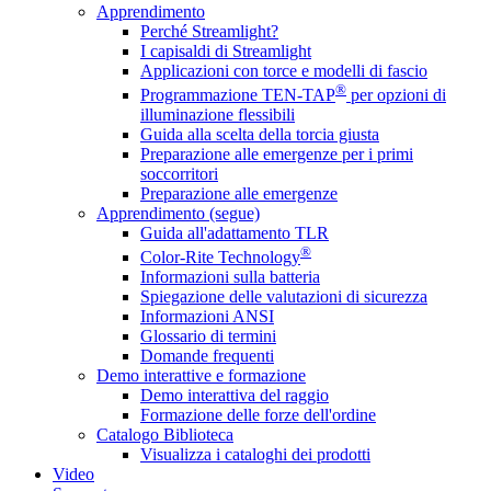
Apprendimento
Perché Streamlight?
I capisaldi di Streamlight
Applicazioni con torce e modelli di fascio
®
Programmazione TEN-TAP
per opzioni di
illuminazione flessibili
Guida alla scelta della torcia giusta
Preparazione alle emergenze per i primi
soccorritori
Preparazione alle emergenze
Apprendimento (segue)
Guida all'adattamento TLR
®
Color-Rite Technology
Informazioni sulla batteria
Spiegazione delle valutazioni di sicurezza
Informazioni ANSI
Glossario di termini
Domande frequenti
Demo interattive e formazione
Demo interattiva del raggio
Formazione delle forze dell'ordine
Catalogo Biblioteca
Visualizza i cataloghi dei prodotti
Video