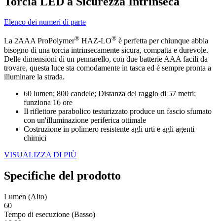
Torcia LED a Sicurezza Intrinseca
Elenco dei numeri di parte
®
®
La 2AAA ProPolymer
HAZ-LO
è perfetta per chiunque abbia
bisogno di una torcia intrinsecamente sicura, compatta e durevole.
Delle dimensioni di un pennarello, con due batterie AAA facili da
trovare, questa luce sta comodamente in tasca ed è sempre pronta a
illuminare la strada.
60 lumen; 800 candele; Distanza del raggio di 57 metri;
funziona 16 ore
Il riflettore parabolico testurizzato produce un fascio sfumato
con un'illuminazione periferica ottimale
Costruzione in polimero resistente agli urti e agli agenti
chimici
VISUALIZZA DI PIÙ
Specifiche del prodotto
Lumen (Alto)
60
Tempo di esecuzione (Basso)