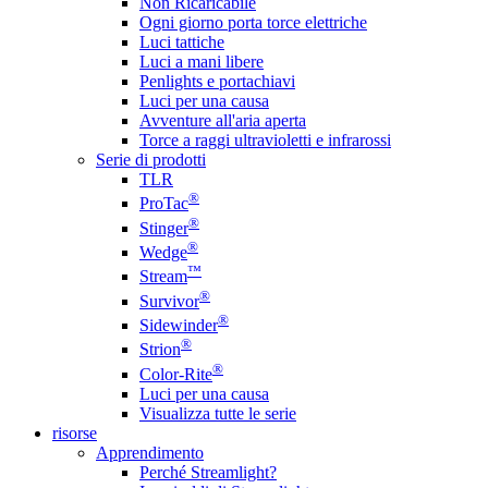
Non Ricaricabile
Ogni giorno porta torce elettriche
Luci tattiche
Luci a mani libere
Penlights e portachiavi
Luci per una causa
Avventure all'aria aperta
Torce a raggi ultravioletti e infrarossi
Serie di prodotti
TLR
®
ProTac
®
Stinger
®
Wedge
™
Stream
®
Survivor
®
Sidewinder
®
Strion
®
Color-Rite
Luci per una causa
Visualizza tutte le serie
risorse
Apprendimento
Perché Streamlight?