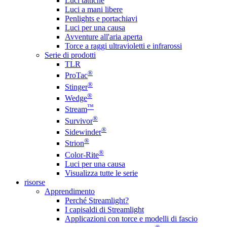
Luci tattiche
Luci a mani libere
Penlights e portachiavi
Luci per una causa
Avventure all'aria aperta
Torce a raggi ultravioletti e infrarossi
Serie di prodotti
TLR
®
ProTac
®
Stinger
®
Wedge
™
Stream
®
Survivor
®
Sidewinder
®
Strion
®
Color-Rite
Luci per una causa
Visualizza tutte le serie
risorse
Apprendimento
Perché Streamlight?
I capisaldi di Streamlight
Applicazioni con torce e modelli di fascio