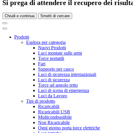
Si prega di attendere il recupero dei risultat
Chiudi e continua
Smetti di cercare
Prodotti
Esplora per categoria
Nuovi Prodotti
Luci montate sulle armi
Torce portatili
Fari
Supporto per casco
Luci di sicurezza internazionali
Luci di sicurezza
Torce ad angolo retto
Luci di scena di emergenza
Luci da Lavoro
Tipi di prodotto
Ricaricabili
Ricaricabili USB
Multicombustibile
Non Ricaricabile
Ogni giorno porta torce elettriche