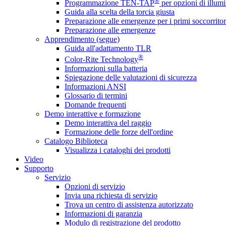
®
Programmazione TEN-TAP
per opzioni di illumi
Guida alla scelta della torcia giusta
Preparazione alle emergenze per i primi soccorritor
Preparazione alle emergenze
Apprendimento (segue)
Guida all'adattamento TLR
®
Color-Rite Technology
Informazioni sulla batteria
Spiegazione delle valutazioni di sicurezza
Informazioni ANSI
Glossario di termini
Domande frequenti
Demo interattive e formazione
Demo interattiva del raggio
Formazione delle forze dell'ordine
Catalogo Biblioteca
Visualizza i cataloghi dei prodotti
Video
Supporto
Servizio
Opzioni di servizio
Invia una richiesta di servizio
Trova un centro di assistenza autorizzato
Informazioni di garanzia
Modulo di registrazione del prodotto