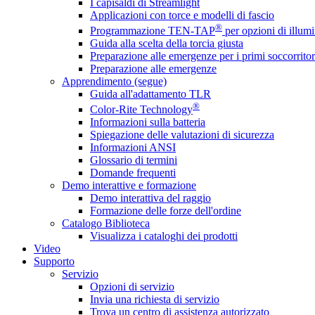
I capisaldi di Streamlight
Applicazioni con torce e modelli di fascio
®
Programmazione TEN-TAP
per opzioni di illumi
Guida alla scelta della torcia giusta
Preparazione alle emergenze per i primi soccorritor
Preparazione alle emergenze
Apprendimento (segue)
Guida all'adattamento TLR
®
Color-Rite Technology
Informazioni sulla batteria
Spiegazione delle valutazioni di sicurezza
Informazioni ANSI
Glossario di termini
Domande frequenti
Demo interattive e formazione
Demo interattiva del raggio
Formazione delle forze dell'ordine
Catalogo Biblioteca
Visualizza i cataloghi dei prodotti
Video
Supporto
Servizio
Opzioni di servizio
Invia una richiesta di servizio
Trova un centro di assistenza autorizzato