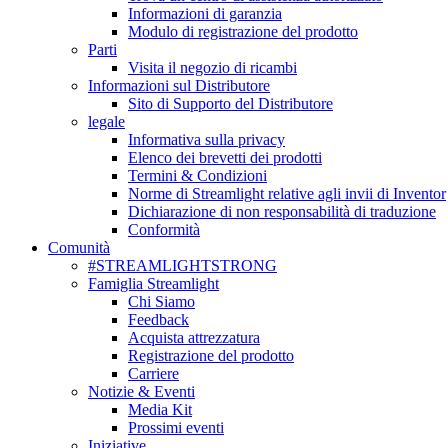
Informazioni di garanzia
Modulo di registrazione del prodotto
Parti
Visita il negozio di ricambi
Informazioni sul Distributore
Sito di Supporto del Distributore
legale
Informativa sulla privacy
Elenco dei brevetti dei prodotti
Termini & Condizioni
Norme di Streamlight relative agli invii di Inventor
Dichiarazione di non responsabilità di traduzione
Conformità
Comunità
#STREAMLIGHTSTRONG
Famiglia Streamlight
Chi Siamo
Feedback
Acquista attrezzatura
Registrazione del prodotto
Carriere
Notizie & Eventi
Media Kit
Prossimi eventi
Iniziative