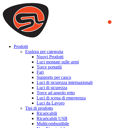
We use cookies to ensure that we provide you the best experience on o
you a better experience. To learn more or to find out how you can di
ACCEPT AND CLOSE
Prodotti
Esplora per categoria
Nuovi Prodotti
Luci montate sulle armi
Torce portatili
Fari
Supporto per casco
Luci di sicurezza internazionali
Luci di sicurezza
Torce ad angolo retto
Luci di scena di emergenza
Luci da Lavoro
Tipi di prodotto
Ricaricabili
Ricaricabili USB
Multicombustibile