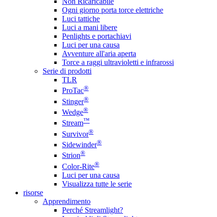
Non Ricaricabile
Ogni giorno porta torce elettriche
Luci tattiche
Luci a mani libere
Penlights e portachiavi
Luci per una causa
Avventure all'aria aperta
Torce a raggi ultravioletti e infrarossi
Serie di prodotti
TLR
®
ProTac
®
Stinger
®
Wedge
™
Stream
®
Survivor
®
Sidewinder
®
Strion
®
Color-Rite
Luci per una causa
Visualizza tutte le serie
risorse
Apprendimento
Perché Streamlight?