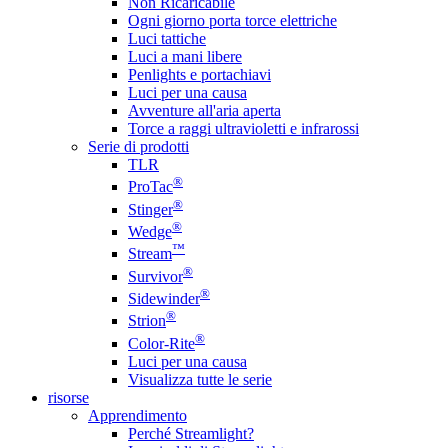
Non Ricaricabile
Ogni giorno porta torce elettriche
Luci tattiche
Luci a mani libere
Penlights e portachiavi
Luci per una causa
Avventure all'aria aperta
Torce a raggi ultravioletti e infrarossi
Serie di prodotti
TLR
®
ProTac
®
Stinger
®
Wedge
™
Stream
®
Survivor
®
Sidewinder
®
Strion
®
Color-Rite
Luci per una causa
Visualizza tutte le serie
risorse
Apprendimento
Perché Streamlight?