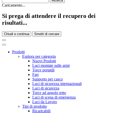
Caricamento...
Si prega di attendere il recupero dei
risultati...
Chiudi e continua
Smetti di cercare
Prodotti
Esplora per categoria
Nuovi Prodotti
Luci montate sulle armi
Torce portatili
Fari
Supporto per casco
Luci di sicurezza internazionali
Luci di sicurezza
Torce ad angolo retto
Luci di scena di emergenza
Luci da Lavoro
Tipi di prodotto
Ricaricabili