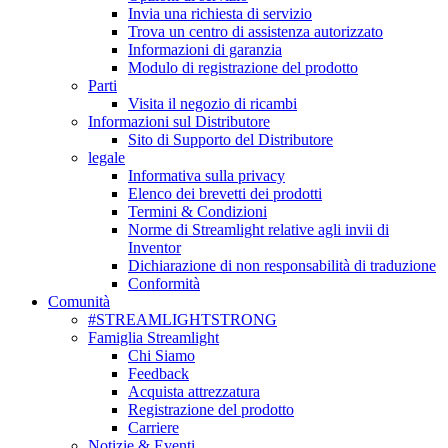
Invia una richiesta di servizio
Trova un centro di assistenza autorizzato
Informazioni di garanzia
Modulo di registrazione del prodotto
Parti
Visita il negozio di ricambi
Informazioni sul Distributore
Sito di Supporto del Distributore
legale
Informativa sulla privacy
Elenco dei brevetti dei prodotti
Termini & Condizioni
Norme di Streamlight relative agli invii di
Inventor
Dichiarazione di non responsabilità di traduzione
Conformità
Comunità
#STREAMLIGHTSTRONG
Famiglia Streamlight
Chi Siamo
Feedback
Acquista attrezzatura
Registrazione del prodotto
Carriere
Notizie & Eventi