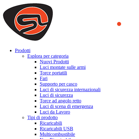
We use cookies to ensure that we provide you the best experience
on our website. By continuing to browse this website, you accept
that cookies are used to help us analyze how the website is used and
to offer you a better experience. To learn more or to find out how
you can disable cookies, you can access our
Privacy Policy
.
ACCEPT AND CLOSE
Prodotti
Esplora per categoria
Nuovi Prodotti
Luci montate sulle armi
Torce portatili
Fari
Supporto per casco
Luci di sicurezza internazionali
Luci di sicurezza
Torce ad angolo retto
Luci di scena di emergenza
Luci da Lavoro
Tipi di prodotto
Ricaricabili
Ricaricabili USB
Multicombustibile