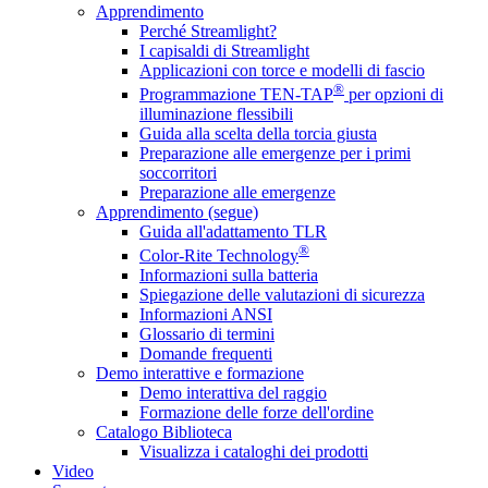
Apprendimento
Perché Streamlight?
I capisaldi di Streamlight
Applicazioni con torce e modelli di fascio
®
Programmazione TEN-TAP
per opzioni di
illuminazione flessibili
Guida alla scelta della torcia giusta
Preparazione alle emergenze per i primi
soccorritori
Preparazione alle emergenze
Apprendimento (segue)
Guida all'adattamento TLR
®
Color-Rite Technology
Informazioni sulla batteria
Spiegazione delle valutazioni di sicurezza
Informazioni ANSI
Glossario di termini
Domande frequenti
Demo interattive e formazione
Demo interattiva del raggio
Formazione delle forze dell'ordine
Catalogo Biblioteca
Visualizza i cataloghi dei prodotti
Video