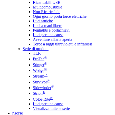
Ricaricabili USB
Multicombustibile
Non Ricaricabile
Ogni giorno porta torce elettriche
Luci tattiche
Luci a mani libere
Penlights e portachiavi
Luci per una causa
Avventure all'aria aperta
Torce a raggi ultravioletti e infrarossi
Serie di prodotti
TLR
®
ProTac
®
Stinger
®
Wedge
™
Stream
®
Survivor
®
Sidewinder
®
Strion
®
Color-Rite
Luci per una causa
Visualizza tutte le serie
risorse