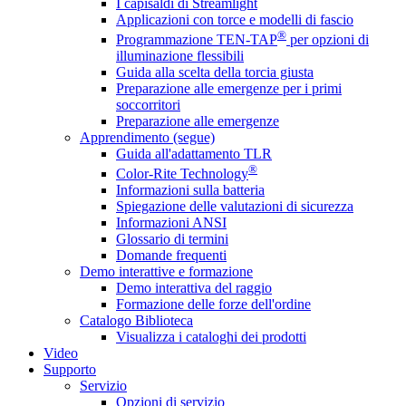
I capisaldi di Streamlight
Applicazioni con torce e modelli di fascio
®
Programmazione TEN-TAP
per opzioni di
illuminazione flessibili
Guida alla scelta della torcia giusta
Preparazione alle emergenze per i primi
soccorritori
Preparazione alle emergenze
Apprendimento (segue)
Guida all'adattamento TLR
®
Color-Rite Technology
Informazioni sulla batteria
Spiegazione delle valutazioni di sicurezza
Informazioni ANSI
Glossario di termini
Domande frequenti
Demo interattive e formazione
Demo interattiva del raggio
Formazione delle forze dell'ordine
Catalogo Biblioteca
Visualizza i cataloghi dei prodotti
Video
Supporto
Servizio
Opzioni di servizio