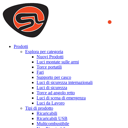
We use cookies to ensure that we provide you the best experience
on our website. By continuing to browse this website, you accept
that cookies are used to help us analyze how the website is used and
to offer you a better experience. To learn more or to find out how
you can disable cookies, you can access our
Privacy Policy
.
ACCEPT AND CLOSE
Prodotti
Esplora per categoria
Nuovi Prodotti
Luci montate sulle armi
Torce portatili
Fari
Supporto per casco
Luci di sicurezza internazionali
Luci di sicurezza
Torce ad angolo retto
Luci di scena di emergenza
Luci da Lavoro
Tipi di prodotto
Ricaricabili
Ricaricabili USB
Multicombustibile