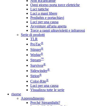
Non Ricaricabile
Ogni giorno porta torce elettriche
Luci tattiche
Luci a mani libere
Penlights e portachiavi
Luci per una causa
Avventure all'aria aperta
Torce a raggi ultravioletti e infrarossi
Serie di prodotti
TLR
®
ProTac
®
Stinger
®
Wedge
™
Stream
®
Survivor
®
Sidewinder
®
Strion
®
Color-Rite
Luci per una causa
Visualizza tutte le serie
risorse
Apprendimento
Perché Streamlight?