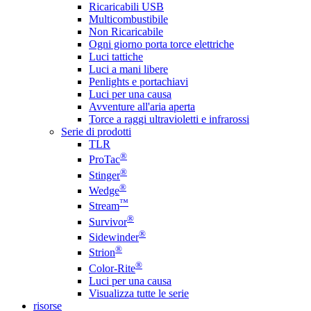
Ricaricabili USB
Multicombustibile
Non Ricaricabile
Ogni giorno porta torce elettriche
Luci tattiche
Luci a mani libere
Penlights e portachiavi
Luci per una causa
Avventure all'aria aperta
Torce a raggi ultravioletti e infrarossi
Serie di prodotti
TLR
®
ProTac
®
Stinger
®
Wedge
™
Stream
®
Survivor
®
Sidewinder
®
Strion
®
Color-Rite
Luci per una causa
Visualizza tutte le serie
risorse