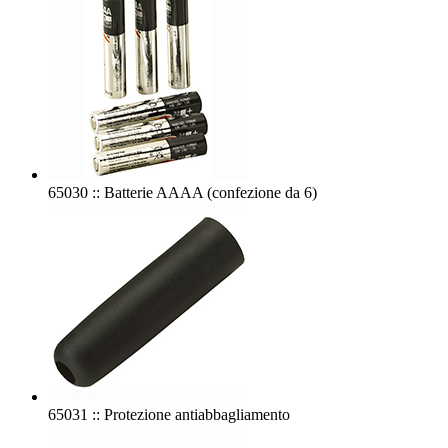
65030 :: Batterie AAAA (confezione da 6)
65031 :: Protezione antiabbagliamento