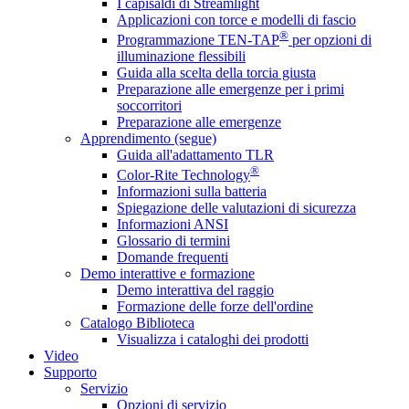
I capisaldi di Streamlight
Applicazioni con torce e modelli di fascio
®
Programmazione TEN-TAP
per opzioni di
illuminazione flessibili
Guida alla scelta della torcia giusta
Preparazione alle emergenze per i primi
soccorritori
Preparazione alle emergenze
Apprendimento (segue)
Guida all'adattamento TLR
®
Color-Rite Technology
Informazioni sulla batteria
Spiegazione delle valutazioni di sicurezza
Informazioni ANSI
Glossario di termini
Domande frequenti
Demo interattive e formazione
Demo interattiva del raggio
Formazione delle forze dell'ordine
Catalogo Biblioteca
Visualizza i cataloghi dei prodotti
Video
Supporto
Servizio
Opzioni di servizio