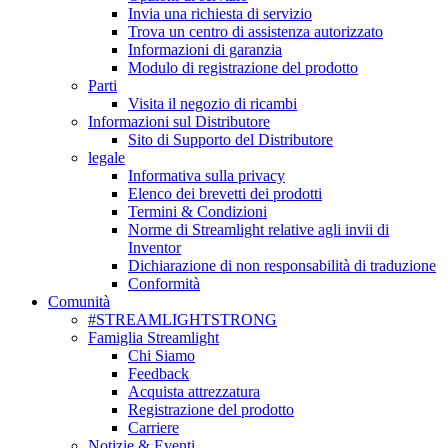
Invia una richiesta di servizio
Trova un centro di assistenza autorizzato
Informazioni di garanzia
Modulo di registrazione del prodotto
Parti
Visita il negozio di ricambi
Informazioni sul Distributore
Sito di Supporto del Distributore
legale
Informativa sulla privacy
Elenco dei brevetti dei prodotti
Termini & Condizioni
Norme di Streamlight relative agli invii di
Inventor
Dichiarazione di non responsabilità di traduzione
Conformità
Comunità
#STREAMLIGHTSTRONG
Famiglia Streamlight
Chi Siamo
Feedback
Acquista attrezzatura
Registrazione del prodotto
Carriere
Notizie & Eventi