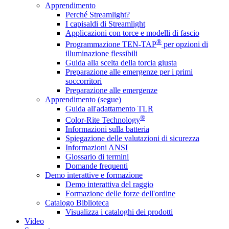
Apprendimento
Perché Streamlight?
I capisaldi di Streamlight
Applicazioni con torce e modelli di fascio
®
Programmazione TEN-TAP
per opzioni di
illuminazione flessibili
Guida alla scelta della torcia giusta
Preparazione alle emergenze per i primi
soccorritori
Preparazione alle emergenze
Apprendimento (segue)
Guida all'adattamento TLR
®
Color-Rite Technology
Informazioni sulla batteria
Spiegazione delle valutazioni di sicurezza
Informazioni ANSI
Glossario di termini
Domande frequenti
Demo interattive e formazione
Demo interattiva del raggio
Formazione delle forze dell'ordine
Catalogo Biblioteca
Visualizza i cataloghi dei prodotti
Video