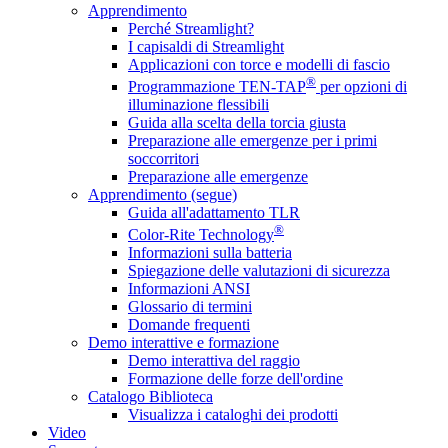
Apprendimento
Perché Streamlight?
I capisaldi di Streamlight
Applicazioni con torce e modelli di fascio
®
Programmazione TEN-TAP
per opzioni di
illuminazione flessibili
Guida alla scelta della torcia giusta
Preparazione alle emergenze per i primi
soccorritori
Preparazione alle emergenze
Apprendimento (segue)
Guida all'adattamento TLR
®
Color-Rite Technology
Informazioni sulla batteria
Spiegazione delle valutazioni di sicurezza
Informazioni ANSI
Glossario di termini
Domande frequenti
Demo interattive e formazione
Demo interattiva del raggio
Formazione delle forze dell'ordine
Catalogo Biblioteca
Visualizza i cataloghi dei prodotti
Video