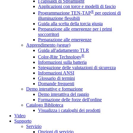
I capisaldi di Streamlight
Applicazioni con torce e modelli di fascio
®
Programmazione TEN-TAP
per opzioni di
illuminazione flessibili
Guida alla scelta della torcia giusta
Preparazione alle emergenze per i primi
soccorritori
Preparazione alle emergenze
Apprendimento (segue)
Guida all'adattamento TLR
®
Color-Rite Technology
Informazioni sulla batteria
Spiegazione delle valutazioni di sicurezza
Informazioni ANSI
Glossario di termini
Domande frequenti
Demo interattive e formazione
Demo interattiva del raggio
Formazione delle forze dell'ordine
Catalogo Biblioteca
Visualizza i cataloghi dei prodotti
Video
Supporto
Servizio
Opzioni di servizio