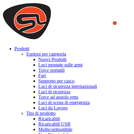
We use cookies to ensure that we provide you the best experience
on our website. By continuing to browse this website, you accept
that cookies are used to help us analyze how the website is used and
to offer you a better experience. To learn more or to find out how
you can disable cookies, you can access our
Privacy Policy
.
ACCEPT AND CLOSE
Prodotti
Esplora per categoria
Nuovi Prodotti
Luci montate sulle armi
Torce portatili
Fari
Supporto per casco
Luci di sicurezza internazionali
Luci di sicurezza
Torce ad angolo retto
Luci di scena di emergenza
Luci da Lavoro
Tipi di prodotto
Ricaricabili
Ricaricabili USB
Multicombustibile