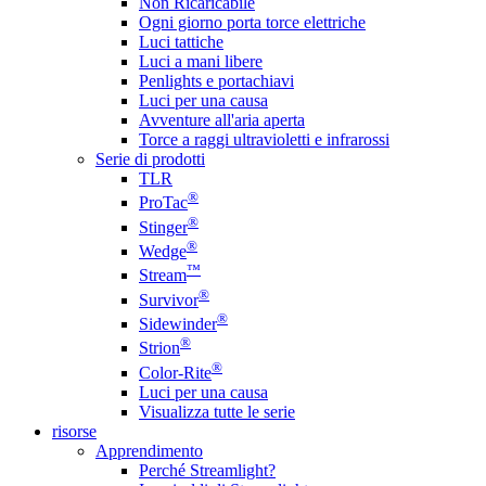
Non Ricaricabile
Ogni giorno porta torce elettriche
Luci tattiche
Luci a mani libere
Penlights e portachiavi
Luci per una causa
Avventure all'aria aperta
Torce a raggi ultravioletti e infrarossi
Serie di prodotti
TLR
®
ProTac
®
Stinger
®
Wedge
™
Stream
®
Survivor
®
Sidewinder
®
Strion
®
Color-Rite
Luci per una causa
Visualizza tutte le serie
risorse
Apprendimento
Perché Streamlight?