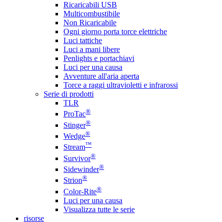
Ricaricabili USB
Multicombustibile
Non Ricaricabile
Ogni giorno porta torce elettriche
Luci tattiche
Luci a mani libere
Penlights e portachiavi
Luci per una causa
Avventure all'aria aperta
Torce a raggi ultravioletti e infrarossi
Serie di prodotti
TLR
®
ProTac
®
Stinger
®
Wedge
™
Stream
®
Survivor
®
Sidewinder
®
Strion
®
Color-Rite
Luci per una causa
Visualizza tutte le serie
risorse