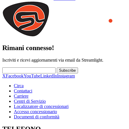
Rimani connesso!
Iscriviti e ricevi aggiornamenti via email da Streamlight.
Subscribe
X
Facebook
YouTube
LinkedIn
Instagram
Circa
Contattaci
Carriere
Centri di Servizio
Localizzatore di concessionari
Accesso concessionario
Documenti di conformità
TELEFONO