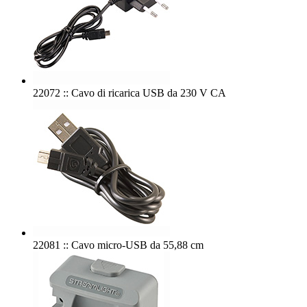
22072 :: Cavo di ricarica USB da 230 V CA
22081 :: Cavo micro-USB da 55,88 cm