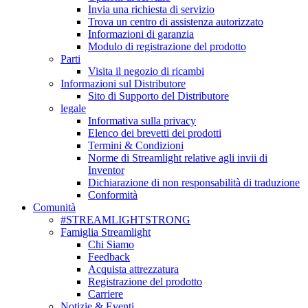
Invia una richiesta di servizio
Trova un centro di assistenza autorizzato
Informazioni di garanzia
Modulo di registrazione del prodotto
Parti
Visita il negozio di ricambi
Informazioni sul Distributore
Sito di Supporto del Distributore
legale
Informativa sulla privacy
Elenco dei brevetti dei prodotti
Termini & Condizioni
Norme di Streamlight relative agli invii di
Inventor
Dichiarazione di non responsabilità di traduzione
Conformità
Comunità
#STREAMLIGHTSTRONG
Famiglia Streamlight
Chi Siamo
Feedback
Acquista attrezzatura
Registrazione del prodotto
Carriere
Notizie & Eventi