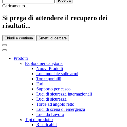
Caricamento...
Si prega di attendere il recupero dei
risultati...
Chiudi e continua
Smetti di cercare
Prodotti
Esplora per categoria
Nuovi Prodotti
Luci montate sulle armi
Torce portatili
Fari
Supporto per casco
Luci di sicurezza internazionali
Luci di sicurezza
Torce ad angolo retto
Luci di scena di emergenza
Luci da Lavoro
Tipi di prodotto
Ricaricabili