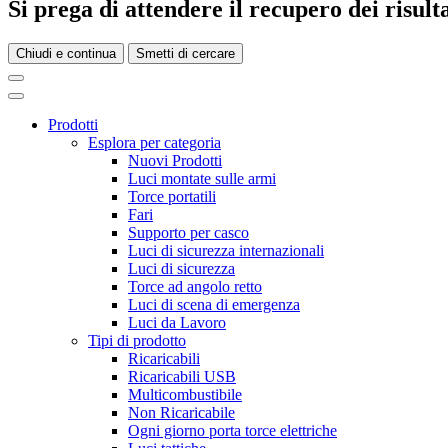
Si prega di attendere il recupero dei risultat
Chiudi e continua
Smetti di cercare
Prodotti
Esplora per categoria
Nuovi Prodotti
Luci montate sulle armi
Torce portatili
Fari
Supporto per casco
Luci di sicurezza internazionali
Luci di sicurezza
Torce ad angolo retto
Luci di scena di emergenza
Luci da Lavoro
Tipi di prodotto
Ricaricabili
Ricaricabili USB
Multicombustibile
Non Ricaricabile
Ogni giorno porta torce elettriche