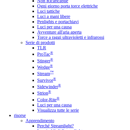
Non Ricaricabile
Ogni giorno porta torce elettriche
Luci tattiche
Luci a mani libere
Penlights e portachiavi
Luci per una causa
Avventure all'aria aperta
Torce a raggi ultravioletti e infrarossi
Serie di prodotti
TLR
®
ProTac
®
Stinger
®
Wedge
™
Stream
®
Survivor
®
Sidewinder
®
Strion
®
Color-Rite
Luci per una causa
Visualizza tutte le serie
risorse
Apprendimento
Perché Streamlight?