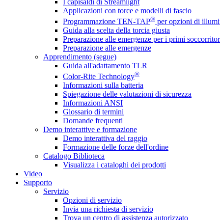
I capisaldi di Streamlight
Applicazioni con torce e modelli di fascio
®
Programmazione TEN-TAP
per opzioni di illumi
Guida alla scelta della torcia giusta
Preparazione alle emergenze per i primi soccorritor
Preparazione alle emergenze
Apprendimento (segue)
Guida all'adattamento TLR
®
Color-Rite Technology
Informazioni sulla batteria
Spiegazione delle valutazioni di sicurezza
Informazioni ANSI
Glossario di termini
Domande frequenti
Demo interattive e formazione
Demo interattiva del raggio
Formazione delle forze dell'ordine
Catalogo Biblioteca
Visualizza i cataloghi dei prodotti
Video
Supporto
Servizio
Opzioni di servizio
Invia una richiesta di servizio
Trova un centro di assistenza autorizzato