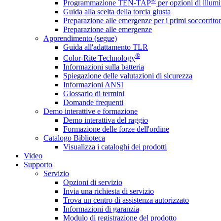
®
Programmazione TEN-TAP
per opzioni di illumi
Guida alla scelta della torcia giusta
Preparazione alle emergenze per i primi soccorritor
Preparazione alle emergenze
Apprendimento (segue)
Guida all'adattamento TLR
®
Color-Rite Technology
Informazioni sulla batteria
Spiegazione delle valutazioni di sicurezza
Informazioni ANSI
Glossario di termini
Domande frequenti
Demo interattive e formazione
Demo interattiva del raggio
Formazione delle forze dell'ordine
Catalogo Biblioteca
Visualizza i cataloghi dei prodotti
Video
Supporto
Servizio
Opzioni di servizio
Invia una richiesta di servizio
Trova un centro di assistenza autorizzato
Informazioni di garanzia
Modulo di registrazione del prodotto