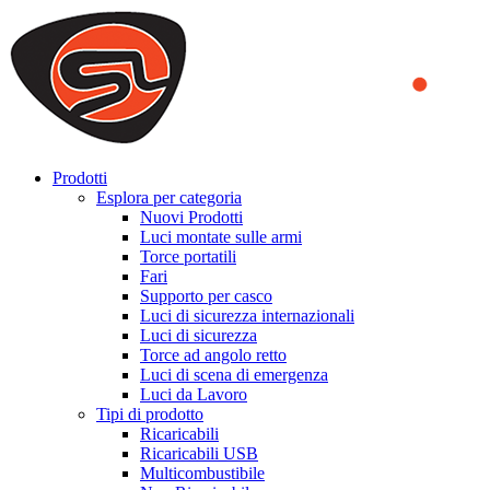
We use cookies to ensure that we provide you the best experience on o
you a better experience. To learn more or to find out how you can di
ACCEPT AND CLOSE
Prodotti
Esplora per categoria
Nuovi Prodotti
Luci montate sulle armi
Torce portatili
Fari
Supporto per casco
Luci di sicurezza internazionali
Luci di sicurezza
Torce ad angolo retto
Luci di scena di emergenza
Luci da Lavoro
Tipi di prodotto
Ricaricabili
Ricaricabili USB
Multicombustibile