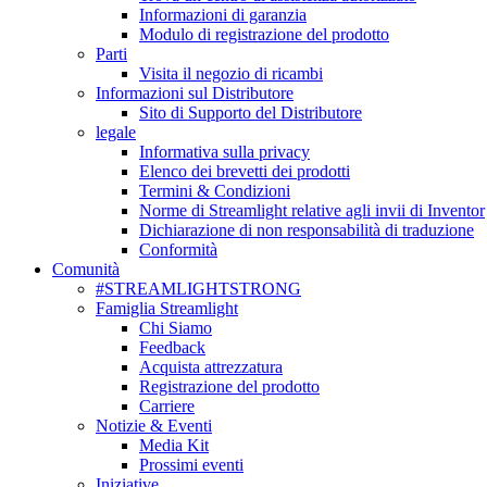
Informazioni di garanzia
Modulo di registrazione del prodotto
Parti
Visita il negozio di ricambi
Informazioni sul Distributore
Sito di Supporto del Distributore
legale
Informativa sulla privacy
Elenco dei brevetti dei prodotti
Termini & Condizioni
Norme di Streamlight relative agli invii di Inventor
Dichiarazione di non responsabilità di traduzione
Conformità
Comunità
#STREAMLIGHTSTRONG
Famiglia Streamlight
Chi Siamo
Feedback
Acquista attrezzatura
Registrazione del prodotto
Carriere
Notizie & Eventi
Media Kit
Prossimi eventi
Iniziative