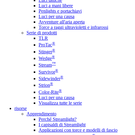
Luci tattiche
Luci a mani libere
Penlights e portachiavi
Luci per una causa
Avventure all'aria aperta
Torce a raggi ultravioletti e infrarossi
Serie di prodotti
TLR
®
ProTac
®
Stinger
®
Wedge
™
Stream
®
Survivor
®
Sidewinder
®
Strion
®
Color-Rite
Luci per una causa
Visualizza tutte le serie
risorse
Apprendimento
Perché Streamlight?
I capisaldi di Streamlight
Applicazioni con torce e modelli di fascio