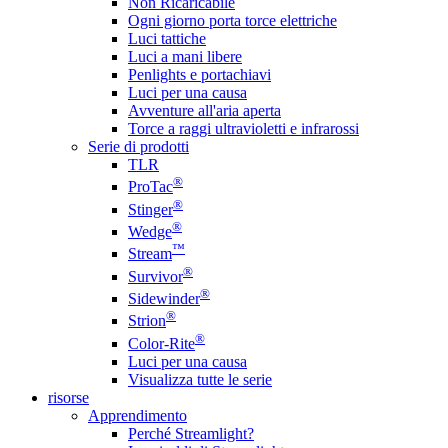
Non Ricaricabile
Ogni giorno porta torce elettriche
Luci tattiche
Luci a mani libere
Penlights e portachiavi
Luci per una causa
Avventure all'aria aperta
Torce a raggi ultravioletti e infrarossi
Serie di prodotti
TLR
®
ProTac
®
Stinger
®
Wedge
™
Stream
®
Survivor
®
Sidewinder
®
Strion
®
Color-Rite
Luci per una causa
Visualizza tutte le serie
risorse
Apprendimento
Perché Streamlight?