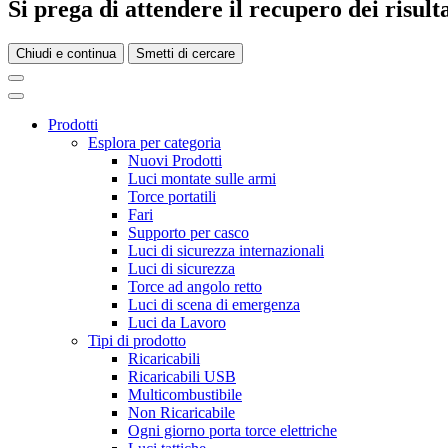
Si prega di attendere il recupero dei risultat
Chiudi e continua
Smetti di cercare
Prodotti
Esplora per categoria
Nuovi Prodotti
Luci montate sulle armi
Torce portatili
Fari
Supporto per casco
Luci di sicurezza internazionali
Luci di sicurezza
Torce ad angolo retto
Luci di scena di emergenza
Luci da Lavoro
Tipi di prodotto
Ricaricabili
Ricaricabili USB
Multicombustibile
Non Ricaricabile
Ogni giorno porta torce elettriche