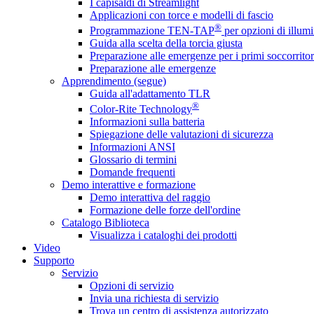
I capisaldi di Streamlight
Applicazioni con torce e modelli di fascio
®
Programmazione TEN-TAP
per opzioni di illumi
Guida alla scelta della torcia giusta
Preparazione alle emergenze per i primi soccorritor
Preparazione alle emergenze
Apprendimento (segue)
Guida all'adattamento TLR
®
Color-Rite Technology
Informazioni sulla batteria
Spiegazione delle valutazioni di sicurezza
Informazioni ANSI
Glossario di termini
Domande frequenti
Demo interattive e formazione
Demo interattiva del raggio
Formazione delle forze dell'ordine
Catalogo Biblioteca
Visualizza i cataloghi dei prodotti
Video
Supporto
Servizio
Opzioni di servizio
Invia una richiesta di servizio
Trova un centro di assistenza autorizzato