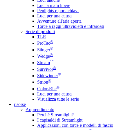
Luci tattiche
Luci a mani libere
Penlights e portachiavi
Luci per una causa
Avventure all'aria aperta
Torce a raggi ultravioletti e infrarossi
Serie di prodotti
TLR
®
ProTac
®
Stinger
®
Wedge
™
Stream
®
Survivor
®
Sidewinder
®
Strion
®
Color-Rite
Luci per una causa
Visualizza tutte le serie
risorse
Apprendimento
Perché Streamlight?
I capisaldi di Streamlight
Applicazioni con torce e modelli di fascio