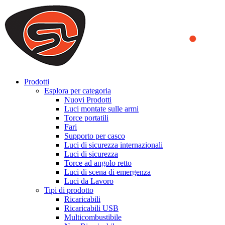
We use cookies to ensure that we provide you the best experience on o
you a better experience. To learn more or to find out how you can di
ACCEPT AND CLOSE
Prodotti
Esplora per categoria
Nuovi Prodotti
Luci montate sulle armi
Torce portatili
Fari
Supporto per casco
Luci di sicurezza internazionali
Luci di sicurezza
Torce ad angolo retto
Luci di scena di emergenza
Luci da Lavoro
Tipi di prodotto
Ricaricabili
Ricaricabili USB
Multicombustibile