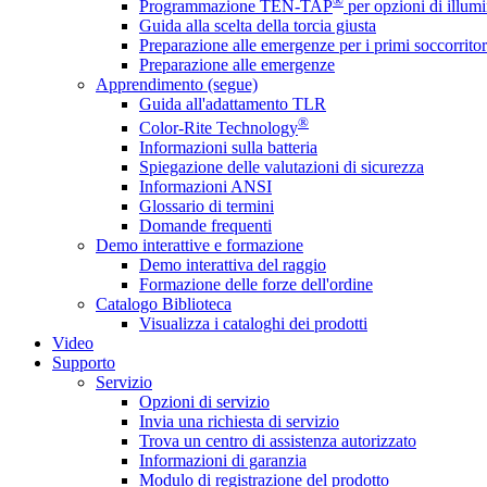
®
Programmazione TEN-TAP
per opzioni di illumi
Guida alla scelta della torcia giusta
Preparazione alle emergenze per i primi soccorritor
Preparazione alle emergenze
Apprendimento (segue)
Guida all'adattamento TLR
®
Color-Rite Technology
Informazioni sulla batteria
Spiegazione delle valutazioni di sicurezza
Informazioni ANSI
Glossario di termini
Domande frequenti
Demo interattive e formazione
Demo interattiva del raggio
Formazione delle forze dell'ordine
Catalogo Biblioteca
Visualizza i cataloghi dei prodotti
Video
Supporto
Servizio
Opzioni di servizio
Invia una richiesta di servizio
Trova un centro di assistenza autorizzato
Informazioni di garanzia
Modulo di registrazione del prodotto