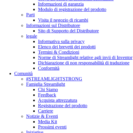
Informazioni di garanzia
Modulo di registrazione del prodotto
Parti
Visita il negozio di ricambi
Informazioni sul Distributore
Sito di Supporto del Distributore
legale
Informativa sulla privacy
Elenco dei brevetti dei prodotti
Termini & Condizioni
Norme di Streamlight relative agli invii di Inventor
Dichiarazione di non responsabilità di traduzione
Conformità
Comunità
#STREAMLIGHTSTRONG
Famiglia Streamlight
Chi Siamo
Feedback
Acquista attrezzatura
Registrazione del prodotto
Carriere
Notizie & Eventi
Media Kit
Prossimi eventi
Iniziative