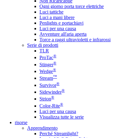
Non Ricaricabile
Ogni giorno porta torce elettriche
Luci tattiche
Luci a mani libere
Penlights e portachiavi
Luci per una causa
Avventure all'aria aperta
Torce a raggi ultravioletti e infrarossi
Serie di prodotti
TLR
®
ProTac
®
Stinger
®
Wedge
™
Stream
®
Survivor
®
Sidewinder
®
Strion
®
Color-Rite
Luci per una causa
Visualizza tutte le serie
risorse
Apprendimento
Perché Streamlight?