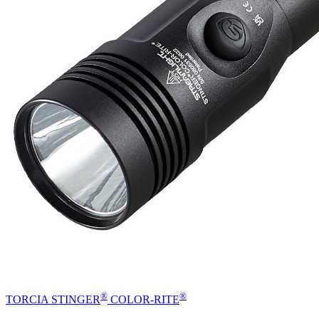
®
®
TORCIA STINGER
COLOR-RITE