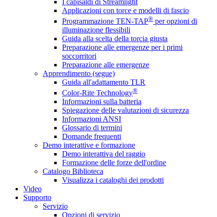
I capisaldi di Streamlight
Applicazioni con torce e modelli di fascio
®
Programmazione TEN-TAP
per opzioni di
illuminazione flessibili
Guida alla scelta della torcia giusta
Preparazione alle emergenze per i primi
soccorritori
Preparazione alle emergenze
Apprendimento (segue)
Guida all'adattamento TLR
®
Color-Rite Technology
Informazioni sulla batteria
Spiegazione delle valutazioni di sicurezza
Informazioni ANSI
Glossario di termini
Domande frequenti
Demo interattive e formazione
Demo interattiva del raggio
Formazione delle forze dell'ordine
Catalogo Biblioteca
Visualizza i cataloghi dei prodotti
Video
Supporto
Servizio
Opzioni di servizio