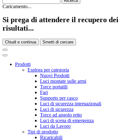
Caricamento...
Si prega di attendere il recupero dei
risultati...
Chiudi e continua
Smetti di cercare
Prodotti
Esplora per categoria
Nuovi Prodotti
Luci montate sulle armi
Torce portatili
Fari
Supporto per casco
Luci di sicurezza internazionali
Luci di sicurezza
Torce ad angolo retto
Luci di scena di emergenza
Luci da Lavoro
Tipi di prodotto
Ricaricabili