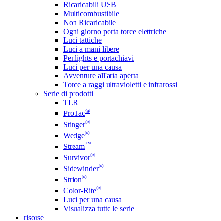
Ricaricabili USB
Multicombustibile
Non Ricaricabile
Ogni giorno porta torce elettriche
Luci tattiche
Luci a mani libere
Penlights e portachiavi
Luci per una causa
Avventure all'aria aperta
Torce a raggi ultravioletti e infrarossi
Serie di prodotti
TLR
®
ProTac
®
Stinger
®
Wedge
™
Stream
®
Survivor
®
Sidewinder
®
Strion
®
Color-Rite
Luci per una causa
Visualizza tutte le serie
risorse