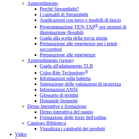
Apprendimento
Perché Streamlight?
I capisaldi di Streamlight
Applicazioni con torce e modelli di fascio
®
Programmazione TEN-TAP
per opzioni di
illuminazione flessibili
Guida alla scelta della torcia giusta
Preparazione alle emergenze per i primi
soccorritori
Preparazione alle emergenze
Apprendimento (segue)
Guida all'adattamento TLR
®
Color-Rite Technology
Informazioni sulla batteria
Spiegazione delle valutazioni di sicurezza
Informazioni ANSI
Glossario di termini
Domande frequenti
Demo interattive e formazione
Demo interattiva del raggio
Formazione delle forze dell'ordine
Catalogo Biblioteca
Visualizza i cataloghi dei prodotti
Video