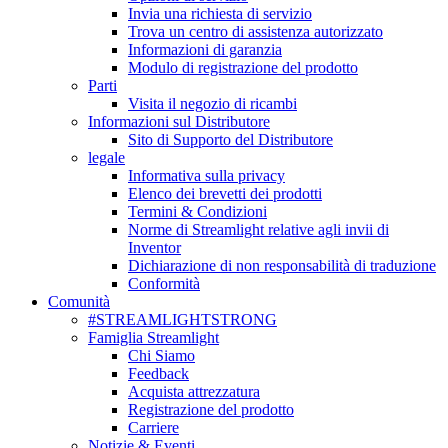
Invia una richiesta di servizio
Trova un centro di assistenza autorizzato
Informazioni di garanzia
Modulo di registrazione del prodotto
Parti
Visita il negozio di ricambi
Informazioni sul Distributore
Sito di Supporto del Distributore
legale
Informativa sulla privacy
Elenco dei brevetti dei prodotti
Termini & Condizioni
Norme di Streamlight relative agli invii di
Inventor
Dichiarazione di non responsabilità di traduzione
Conformità
Comunità
#STREAMLIGHTSTRONG
Famiglia Streamlight
Chi Siamo
Feedback
Acquista attrezzatura
Registrazione del prodotto
Carriere
Notizie & Eventi