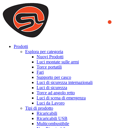
We use cookies to ensure that we provide you the best experience
on our website. By continuing to browse this website, you accept
that cookies are used to help us analyze how the website is used and
to offer you a better experience. To learn more or to find out how
you can disable cookies, you can access our
Privacy Policy
.
ACCEPT AND CLOSE
Prodotti
Esplora per categoria
Nuovi Prodotti
Luci montate sulle armi
Torce portatili
Fari
Supporto per casco
Luci di sicurezza internazionali
Luci di sicurezza
Torce ad angolo retto
Luci di scena di emergenza
Luci da Lavoro
Tipi di prodotto
Ricaricabili
Ricaricabili USB
Multicombustibile