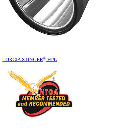
®
TORCIA STINGER
HPL