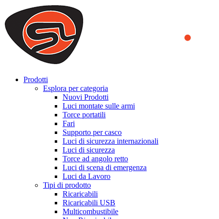
We use cookies to ensure that we provide you the best experience
on our website. By continuing to browse this website, you accept
that cookies are used to help us analyze how the website is used and
to offer you a better experience. To learn more or to find out how
you can disable cookies, you can access our
Privacy Policy
.
ACCEPT AND CLOSE
Prodotti
Esplora per categoria
Nuovi Prodotti
Luci montate sulle armi
Torce portatili
Fari
Supporto per casco
Luci di sicurezza internazionali
Luci di sicurezza
Torce ad angolo retto
Luci di scena di emergenza
Luci da Lavoro
Tipi di prodotto
Ricaricabili
Ricaricabili USB
Multicombustibile