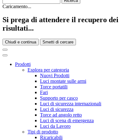
Caricamento...
Si prega di attendere il recupero dei
risultati...
Chiudi e continua
Smetti di cercare
Prodotti
Esplora per categoria
Nuovi Prodotti
Luci montate sulle armi
Torce portatili
Fari
Supporto per casco
Luci di sicurezza internazionali
Luci di sicurezza
Torce ad angolo retto
Luci di scena di emergenza
Luci da Lavoro
Tipi di prodotto
Ricaricabili