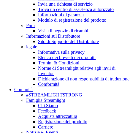
Invia una richiesta di servizio
Trova un centro di assistenza autorizzato
Informazioni di garanzia
Modulo di registrazione del prodotto
Parti
Visita il negozio di ricambi
Informazioni sul Distributore
Sito di Supporto del Distributore
legale
Informativa sulla privacy
Elenco dei brevetti dei prodotti
Termini & Condizioni
Norme di Streamlight relative agli invii di
Inventor
Dichiarazione di non responsabilità di traduzione
Conformità
Comunità
#STREAMLIGHTSTRONG
Famiglia Streamlight
Chi Siamo
Feedback
Acquista attrezzatura
Registrazione del prodotto
Carriere
Notizie & Eventi