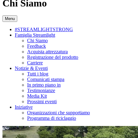
Chi Siamo
Menu
#STREAMLIGHTSTRONG
Famiglia Streamlight
Chi Siamo
Feedback
Acquista attrezzatura
Registrazione del prodotto
Carriere
Notizie & Eventi
Tutti i blog
Comunicati stampa
In primo piano in
Testimonianze
Media Kit
Prossimi eventi
Iniziative
Organizzazioni che supportiamo
Programma di riciclaggio