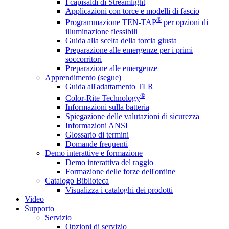
I capisaldi di Streamlight
Applicazioni con torce e modelli di fascio
®
Programmazione TEN-TAP
per opzioni di
illuminazione flessibili
Guida alla scelta della torcia giusta
Preparazione alle emergenze per i primi
soccorritori
Preparazione alle emergenze
Apprendimento (segue)
Guida all'adattamento TLR
®
Color-Rite Technology
Informazioni sulla batteria
Spiegazione delle valutazioni di sicurezza
Informazioni ANSI
Glossario di termini
Domande frequenti
Demo interattive e formazione
Demo interattiva del raggio
Formazione delle forze dell'ordine
Catalogo Biblioteca
Visualizza i cataloghi dei prodotti
Video
Supporto
Servizio
Opzioni di servizio