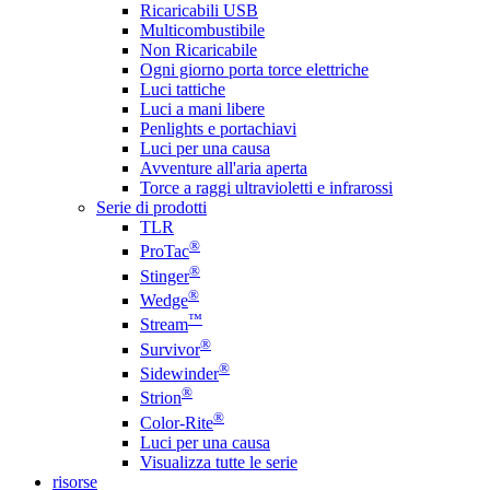
Ricaricabili USB
Multicombustibile
Non Ricaricabile
Ogni giorno porta torce elettriche
Luci tattiche
Luci a mani libere
Penlights e portachiavi
Luci per una causa
Avventure all'aria aperta
Torce a raggi ultravioletti e infrarossi
Serie di prodotti
TLR
®
ProTac
®
Stinger
®
Wedge
™
Stream
®
Survivor
®
Sidewinder
®
Strion
®
Color-Rite
Luci per una causa
Visualizza tutte le serie
risorse