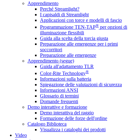
Apprendimento
Perché Streamlight?
I capisaldi di Streamlight
Applicazioni con torce e modelli di fascio
®
Programmazione TEN-TAP
per opzioni di
illuminazione flessibili
Guida alla scelta della torcia giusta
Preparazione alle emergenze per i primi
soccorritori
Preparazione alle emergenze
Apprendimento (segue)
Guida all'adattamento TLR
®
Color-Rite Technology
Informazioni sulla batteria
Spiegazione delle valutazioni di sicurezza
Informazioni ANSI
Glossario di termini
Domande frequenti
Demo interattive e formazione
Demo interattiva del raggio
Formazione delle forze dell'ordine
Catalogo Biblioteca
Visualizza i cataloghi dei prodotti
Video