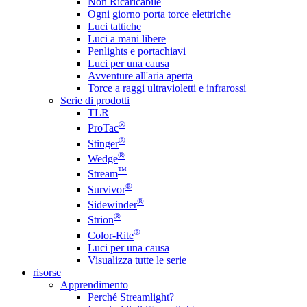
Non Ricaricabile
Ogni giorno porta torce elettriche
Luci tattiche
Luci a mani libere
Penlights e portachiavi
Luci per una causa
Avventure all'aria aperta
Torce a raggi ultravioletti e infrarossi
Serie di prodotti
TLR
®
ProTac
®
Stinger
®
Wedge
™
Stream
®
Survivor
®
Sidewinder
®
Strion
®
Color-Rite
Luci per una causa
Visualizza tutte le serie
risorse
Apprendimento
Perché Streamlight?