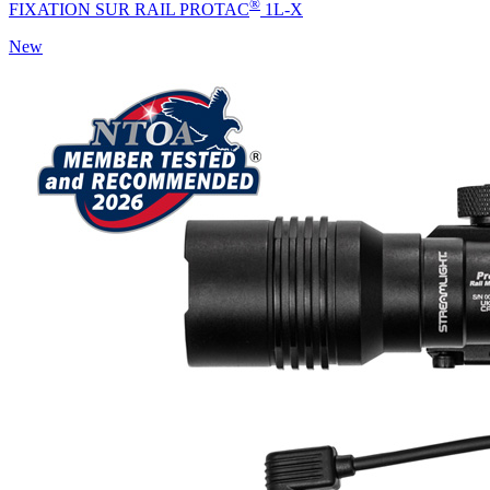
®
FIXATION SUR RAIL PROTAC
1L-X
New