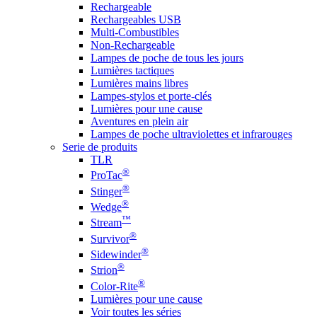
Rechargeable
Rechargeables USB
Multi-Combustibles
Non-Rechargeable
Lampes de poche de tous les jours
Lumières tactiques
Lumières mains libres
Lampes-stylos et porte-clés
Lumières pour une cause
Aventures en plein air
Lampes de poche ultraviolettes et infrarouges
Serie de produits
TLR
®
ProTac
®
Stinger
®
Wedge
™
Stream
®
Survivor
®
Sidewinder
®
Strion
®
Color-Rite
Lumières pour une cause
Voir toutes les séries