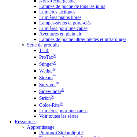
Non-Rechargeable
Lampes de poche de tous les jours
Lumières tactiques
Lumières mains libres
Lampes-stylos et porte-clés
Lumières pour une cause
Aventures en plein air
Lampes de poche ultraviolettes et infrarouges
Serie de produits
TLR
®
ProTac
®
Stinger
®
Wedge
™
Stream
®
Survivor
®
Sidewinder
®
Strion
®
Color-Rite
Lumières pour une cause
Voir toutes les séries
Ressources
Apprentissage
Pourquoi Streamlight ?