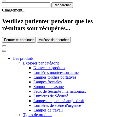
Chargement...
Veuillez patienter pendant que les
résultats sont récupérés...
Fermer et continuer
Arrêtez de chercher
Des produits
Explorer par catégorie
Nouveaux produits
Lumières montées sur arme
Lampes torches portatives
Lampes frontales
Support de casque
Feux de Sécurité Internationaux
Lumières de Sécurité
Lampes de poche à angle droit
Lumières de scène d'urgence
Lampes de travail
Types de produits