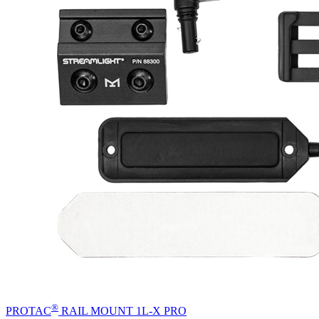
®
PROTAC
RAIL MOUNT 1L-X PRO