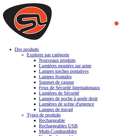
We use cookies to ensure that we provide you the best experience
on our website. By continuing to browse this website, you accept
that cookies are used to help us analyze how the website is used and
to offer you a better experience. To learn more or to find out how
you can disable cookies, you can access our
Privacy Policy
.
ACCEPT AND CLOSE
Des produits
Explorer par catégorie
Nouveaux produits
Lumières montées sur arme
Lampes torches portatives
Lampes frontales
Support de casque
Feux de Sécurité Internationaux
Lumières de Sécurité
Lampes de poche à angle droit
Lumières de scène d'urgence
Lampes de travail
Types de produits
Rechargeable
Rechargeables USB
Multi-Combustibles