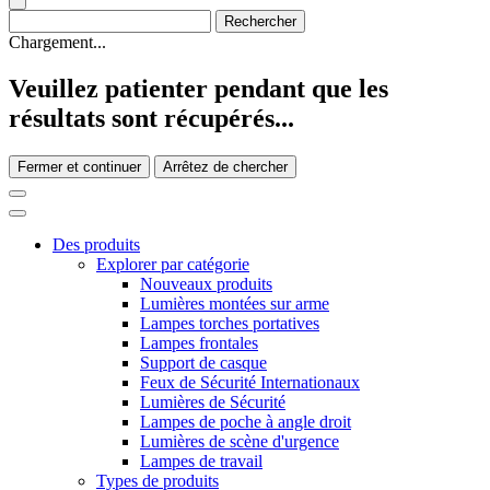
Chargement...
Veuillez patienter pendant que les
résultats sont récupérés...
Fermer et continuer
Arrêtez de chercher
Des produits
Explorer par catégorie
Nouveaux produits
Lumières montées sur arme
Lampes torches portatives
Lampes frontales
Support de casque
Feux de Sécurité Internationaux
Lumières de Sécurité
Lampes de poche à angle droit
Lumières de scène d'urgence
Lampes de travail
Types de produits