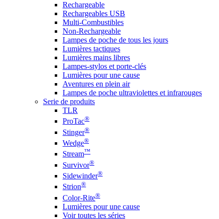
Rechargeable
Rechargeables USB
Multi-Combustibles
Non-Rechargeable
Lampes de poche de tous les jours
Lumières tactiques
Lumières mains libres
Lampes-stylos et porte-clés
Lumières pour une cause
Aventures en plein air
Lampes de poche ultraviolettes et infrarouges
Serie de produits
TLR
®
ProTac
®
Stinger
®
Wedge
™
Stream
®
Survivor
®
Sidewinder
®
Strion
®
Color-Rite
Lumières pour une cause
Voir toutes les séries