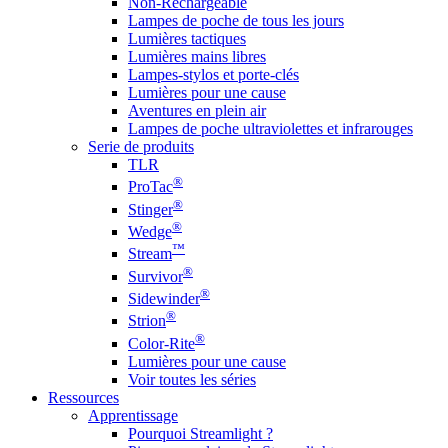
Non-Rechargeable
Lampes de poche de tous les jours
Lumières tactiques
Lumières mains libres
Lampes-stylos et porte-clés
Lumières pour une cause
Aventures en plein air
Lampes de poche ultraviolettes et infrarouges
Serie de produits
TLR
®
ProTac
®
Stinger
®
Wedge
™
Stream
®
Survivor
®
Sidewinder
®
Strion
®
Color-Rite
Lumières pour une cause
Voir toutes les séries
Ressources
Apprentissage
Pourquoi Streamlight ?