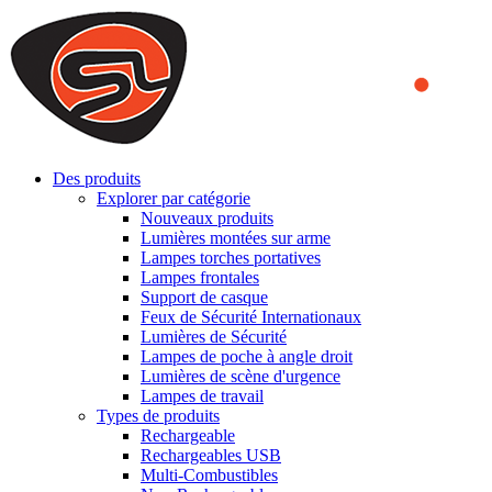
We use cookies to ensure that we provide you the best experience
on our website. By continuing to browse this website, you accept
that cookies are used to help us analyze how the website is used and
to offer you a better experience. To learn more or to find out how
you can disable cookies, you can access our
Privacy Policy
.
ACCEPT AND CLOSE
Des produits
Explorer par catégorie
Nouveaux produits
Lumières montées sur arme
Lampes torches portatives
Lampes frontales
Support de casque
Feux de Sécurité Internationaux
Lumières de Sécurité
Lampes de poche à angle droit
Lumières de scène d'urgence
Lampes de travail
Types de produits
Rechargeable
Rechargeables USB
Multi-Combustibles