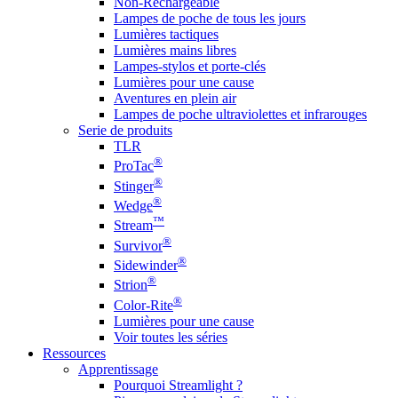
Non-Rechargeable
Lampes de poche de tous les jours
Lumières tactiques
Lumières mains libres
Lampes-stylos et porte-clés
Lumières pour une cause
Aventures en plein air
Lampes de poche ultraviolettes et infrarouges
Serie de produits
TLR
®
ProTac
®
Stinger
®
Wedge
™
Stream
®
Survivor
®
Sidewinder
®
Strion
®
Color-Rite
Lumières pour une cause
Voir toutes les séries
Ressources
Apprentissage
Pourquoi Streamlight ?