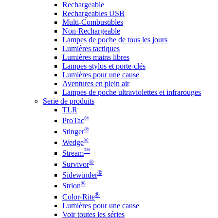
Rechargeable
Rechargeables USB
Multi-Combustibles
Non-Rechargeable
Lampes de poche de tous les jours
Lumières tactiques
Lumières mains libres
Lampes-stylos et porte-clés
Lumières pour une cause
Aventures en plein air
Lampes de poche ultraviolettes et infrarouges
Serie de produits
TLR
®
ProTac
®
Stinger
®
Wedge
™
Stream
®
Survivor
®
Sidewinder
®
Strion
®
Color-Rite
Lumières pour une cause
Voir toutes les séries