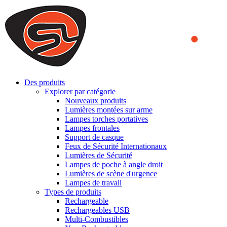
We use cookies to ensure that we provide you the best experience
on our website. By continuing to browse this website, you accept
that cookies are used to help us analyze how the website is used and
to offer you a better experience. To learn more or to find out how
you can disable cookies, you can access our
Privacy Policy
.
ACCEPT AND CLOSE
Des produits
Explorer par catégorie
Nouveaux produits
Lumières montées sur arme
Lampes torches portatives
Lampes frontales
Support de casque
Feux de Sécurité Internationaux
Lumières de Sécurité
Lampes de poche à angle droit
Lumières de scène d'urgence
Lampes de travail
Types de produits
Rechargeable
Rechargeables USB
Multi-Combustibles