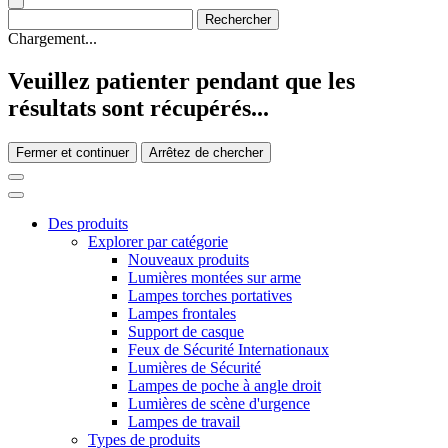
Chargement...
Veuillez patienter pendant que les
résultats sont récupérés...
Fermer et continuer
Arrêtez de chercher
Des produits
Explorer par catégorie
Nouveaux produits
Lumières montées sur arme
Lampes torches portatives
Lampes frontales
Support de casque
Feux de Sécurité Internationaux
Lumières de Sécurité
Lampes de poche à angle droit
Lumières de scène d'urgence
Lampes de travail
Types de produits