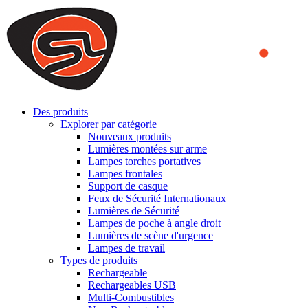
We use cookies to ensure that we provide you the best experience
on our website. By continuing to browse this website, you accept
that cookies are used to help us analyze how the website is used and
to offer you a better experience. To learn more or to find out how
you can disable cookies, you can access our
Privacy Policy
.
ACCEPT AND CLOSE
Des produits
Explorer par catégorie
Nouveaux produits
Lumières montées sur arme
Lampes torches portatives
Lampes frontales
Support de casque
Feux de Sécurité Internationaux
Lumières de Sécurité
Lampes de poche à angle droit
Lumières de scène d'urgence
Lampes de travail
Types de produits
Rechargeable
Rechargeables USB
Multi-Combustibles