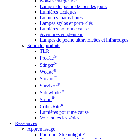
Non-Rechargeable
Lampes de poche de tous les jours
Lumières tactiques
Lumières mains libres
Lampes-stylos et porte-clés
Lumières pour une cause
Aventures en plein air
Lampes de poche ultraviolettes et infrarouges
Serie de produits
TLR
®
ProTac
®
Stinger
®
Wedge
™
Stream
®
Survivor
®
Sidewinder
®
Strion
®
Color-Rite
Lumières pour une cause
Voir toutes les séries
Ressources
Apprentissage
Pourquoi Streamlight ?