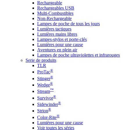
Rechargeable
Rechargeables USB
Multi-Combustibles
Non-Rechargeable
Lampes de poche de tous les jours
Lumières tactiques
Lumières mains libres
Lampes-stylos et porte-clés
Lumières pour une cause
Aventures en plein air
Lampes de poche ultraviolettes et infrarouges
Serie de produits
TLR
®
ProTac
®
Stinger
®
Wedge
™
Stream
®
Survivor
®
Sidewinder
®
Strion
®
Color-Rite
Lumières pour une cause
Voir toutes les séries