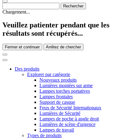
Chargement...
Veuillez patienter pendant que les
résultats sont récupérés...
Fermer et continuer
Arrêtez de chercher
Des produits
Explorer par catégorie
Nouveaux produits
Lumières montées sur arme
Lampes torches portatives
Lampes frontales
Support de casque
Feux de Sécurité Internationaux
Lumières de Sécurité
Lampes de poche à angle droit
Lumières de scène d'urgence
Lampes de travail
Types de produits