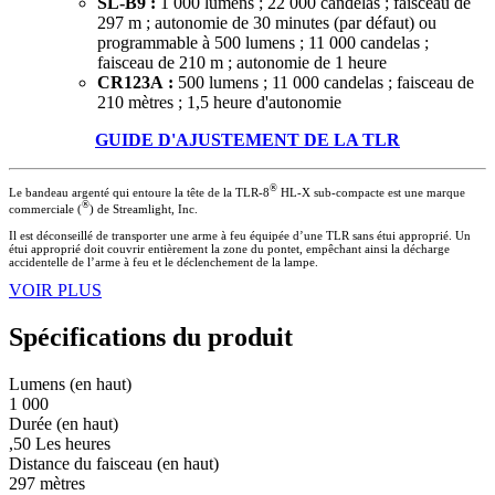
SL-B9 :
1 000 lumens ; 22 000 candelas ; faisceau de
297 m ; autonomie de 30 minutes (par défaut) ou
programmable à 500 lumens ; 11 000 candelas ;
faisceau de 210 m ; autonomie de 1 heure
CR123A :
500 lumens ; 11 000 candelas ; faisceau de
210 mètres ; 1,5 heure d'autonomie
GUIDE D'AJUSTEMENT DE LA TLR
®
Le bandeau argenté qui entoure la tête de la TLR-8
HL-X sub-compacte est une marque
®
commerciale (
) de Streamlight, Inc.
Il est déconseillé de transporter une arme à feu équipée d’une TLR sans étui approprié. Un
étui approprié doit couvrir entièrement la zone du pontet, empêchant ainsi la décharge
accidentelle de l’arme à feu et le déclenchement de la lampe.
VOIR PLUS
Spécifications du produit
Lumens (en haut)
1 000
Durée (en haut)
,50 Les heures
Distance du faisceau (en haut)
297 mètres