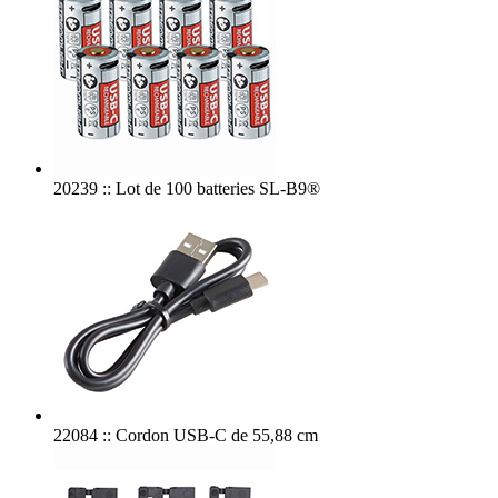
20239 :: Lot de 100 batteries SL-B9®
22084 :: Cordon USB-C de 55,88 cm