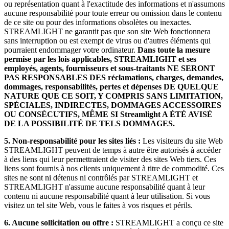
ou représentation quant à l'exactitude des informations et n'assumons
aucune responsabilité pour toute erreur ou omission dans le contenu
de ce site ou pour des informations obsolètes ou inexactes.
STREAMLIGHT ne garantit pas que son site Web fonctionnera
sans interruption ou est exempt de virus ou d'autres éléments qui
pourraient endommager votre ordinateur.
Dans toute la mesure
permise par les lois applicables, STREAMLIGHT et ses
employés, agents, fournisseurs et sous-traitants NE SERONT
PAS RESPONSABLES DES réclamations, charges, demandes,
dommages, responsabilités, pertes et dépenses DE QUELQUE
NATURE QUE CE SOIT, Y COMPRIS SANS LIMITATION,
SPÉCIALES, INDIRECTES, DOMMAGES ACCESSOIRES
OU CONSÉCUTIFS, MÊME SI Streamlight A ÉTÉ AVISÉ
DE LA POSSIBILITÉ DE TELS DOMMAGES.
5.
Non-responsabilité pour les sites liés :
Les visiteurs du site Web
STREAMLIGHT peuvent de temps à autre être autorisés à accéder
à des liens qui leur permettraient de visiter des sites Web tiers. Ces
liens sont fournis à nos clients uniquement à titre de commodité. Ces
sites ne sont ni détenus ni contrôlés par STREAMLIGHT et
STREAMLIGHT n'assume aucune responsabilité quant à leur
contenu ni aucune responsabilité quant à leur utilisation. Si vous
visitez un tel site Web, vous le faites à vos risques et périls.
6.
Aucune sollicitation ou offre :
STREAMLIGHT a conçu ce site