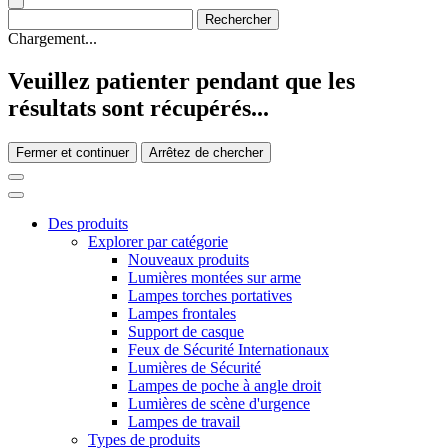
Chargement...
Veuillez patienter pendant que les
résultats sont récupérés...
Fermer et continuer
Arrêtez de chercher
Des produits
Explorer par catégorie
Nouveaux produits
Lumières montées sur arme
Lampes torches portatives
Lampes frontales
Support de casque
Feux de Sécurité Internationaux
Lumières de Sécurité
Lampes de poche à angle droit
Lumières de scène d'urgence
Lampes de travail
Types de produits