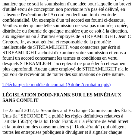
manière que ce soit la soumission d'une idée pour laquelle un brevet
d'utilité et/ou de conception non provisoire n'a pas été délivré, en
l'absence l'exécution de l'Accord en déclinant tout devoir de
confidentialité. Un exemple d'un tel accord est fourni ci-dessous.
Veuillez noter qu'une telle soumission ne sera pas montrée, copiée,
distribuée ou fournie de quelque manière que ce soit à la direction,
aux ingénieurs ou à d'autres employés de STREAMLIGHT. Jean C
Gregory, Jr., avocat général et responsable de la propriété
intellectuelle de STREAMLIGHT, vous contactera par écrit si
STREAMLIGHT a choisi d'examiner votre soumission et vous a
fourni un accord concernant les termes et conditions en vertu
desquels STREAMLIGHT accepterait de procéder à cet examen
plus approfondi. Aucun autre employé de STREAMLIGHT n'a le
pouvoir de recevoir ou de traiter des soumissions de cette nature.
Télécharger le modèle de contrat (Adobe Acrobat requis)
LÉGISLATION DODD-FRANK SUR LES MINÉRAUX
SANS CONFLIT
Le 22 août 2012, la Securities and Exchange Commission des États-
Unis (la“ SECONDE”) a publié les règles définitives relatives à
l'article 1502(b) de la loi Dodd-Frank sur la réforme de Wall Street
et la protection des consommateurs (“ Dodd-Frank”) qui obligent
toutes les entreprises publiques à divulguer et à signaler chaque