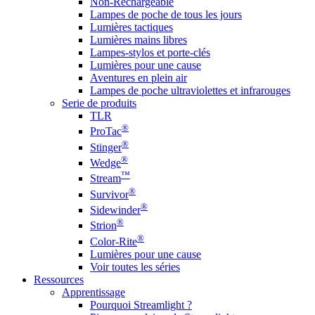
Non-Rechargeable
Lampes de poche de tous les jours
Lumières tactiques
Lumières mains libres
Lampes-stylos et porte-clés
Lumières pour une cause
Aventures en plein air
Lampes de poche ultraviolettes et infrarouges
Serie de produits
TLR
®
ProTac
®
Stinger
®
Wedge
™
Stream
®
Survivor
®
Sidewinder
®
Strion
®
Color-Rite
Lumières pour une cause
Voir toutes les séries
Ressources
Apprentissage
Pourquoi Streamlight ?