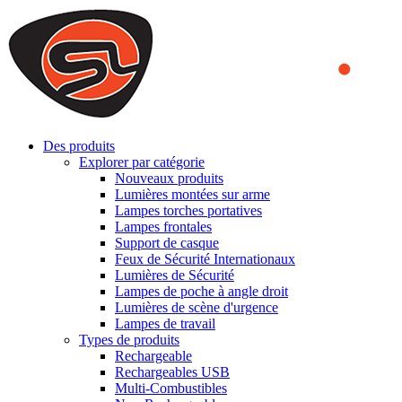
We use cookies to ensure that we provide you the best experience
on our website. By continuing to browse this website, you accept
that cookies are used to help us analyze how the website is used and
to offer you a better experience. To learn more or to find out how
you can disable cookies, you can access our
Privacy Policy
.
ACCEPT AND CLOSE
Des produits
Explorer par catégorie
Nouveaux produits
Lumières montées sur arme
Lampes torches portatives
Lampes frontales
Support de casque
Feux de Sécurité Internationaux
Lumières de Sécurité
Lampes de poche à angle droit
Lumières de scène d'urgence
Lampes de travail
Types de produits
Rechargeable
Rechargeables USB
Multi-Combustibles