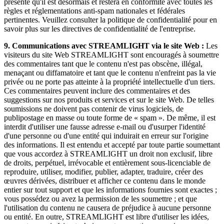
présente qu'il est désormais et restera en conformité avec toutes les
règles et réglementations anti-spam nationales et fédérales
pertinentes. Veuillez consulter la politique de confidentialité pour en
savoir plus sur les directives de confidentialité de l'entreprise.
9.
Communications avec STREAMLIGHT via le site Web :
Les
visiteurs du site Web STREAMLIGHT sont encouragés à soumettre
des commentaires tant que le contenu n'est pas obscène, illégal,
menaçant ou diffamatoire et tant que le contenu n'enfreint pas la vie
privée ou ne porte pas atteinte à la propriété intellectuelle d'un tiers.
Ces commentaires peuvent inclure des commentaires et des
suggestions sur nos produits et services et sur le site Web. De telles
soumissions ne doivent pas contenir de virus logiciels, de
publipostage en masse ou toute forme de « spam ». De même, il est
interdit d'utiliser une fausse adresse e-mail ou d'usurper l'identité
d'une personne ou d'une entité qui induirait en erreur sur l'origine
des informations. Il est entendu et accepté par toute partie soumettant
que vous accordez à STREAMLIGHT un droit non exclusif, libre
de droits, perpétuel, irrévocable et entièrement sous-licenciable de
reproduire, utiliser, modifier, publier, adapter, traduire, créer des
œuvres dérivées, distribuer et afficher ce contenu dans le monde
entier sur tout support et que les informations fournies sont exactes ;
vous possédez ou avez la permission de les soumettre ; et que
l'utilisation du contenu ne causera de préjudice à aucune personne
ou entité. En outre, STREAMLIGHT est libre d'utiliser les idées,