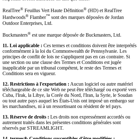
®
®
RealTree
Feuillus Vert Haute Définition
(HD) et RealTree
®
™
Hardwoods
Flamber
sont des marques déposées de Jordan
Outdoor Enterprises, Ltd.
®
Buckmasters
est une marque déposée de Buckmasters, Ltd.
11.
Loi applicable :
Ces termes et conditions doivent être interprétés
conformément à la loi du Commonwealth de Pennsylvanie. Les
principes de conflit de lois ne s'appliquent pas en cas contraire. Si
une section ou une clause des Termes et Conditions est jugée
inapplicable par un tribunal compétent, le reste des Termes et
Conditions sera en vigueur.
12.
Restrictions à l'exportation :
Aucun logiciel ou autre matériel
téléchargeable de ce site Web ne peut être téléchargé ou exporté vers
Cuba, l'Irak, la Libye, la Corée du Nord, l'Iran, la Syrie, le Soudan
ou tout autre pays auquel les États-Unis ont imposé un embargo sur
les marchandises, ni à un ressortissant ou résident de tel pays.
13.
Réserve de droits :
Les droits non expressément accordés ou
autrement traités dans les présentes conditions générales sont
réservés par STREAMLIGHT.
14.
termes& Conditions susceptibles d'être modifiées :