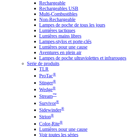
Rechargeable
Rechargeables USB
Multi-Combustibles
Non-Rechargeable
Lampes de poche de tous les jours
Lumières tactiques
Lumières mains libres
Lampes-stylos et porte-clés
Lumières pour une cause
Aventures en plein air
Lampes de poche ultraviolettes et infrarouges
Serie de produits
TLR
®
ProTac
®
Stinger
®
Wedge
™
Stream
®
Survivor
®
Sidewinder
®
Strion
®
Color-Rite
Lumières pour une cause
Voir toutes les séries