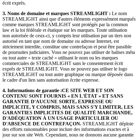
écrit exprès.
3.
Noms de domaine et marques STREAMLIGHT :
Le nom
STREAMLIGHT ainsi que d'autres éléments expressément marqués
comme marques STREAMLIGHT sont protégés par la common
law et la loi fédérale et étatique sur les marques. Toute utilisation
non autorisée de ceux-ci, y compris leur utilisation par un tiers non
autorisé en tant que nom de domaine ou adresse Internet, est
strictement interdite, constitue une contrefaçon et peut être passible
de poursuites judiciaires. Vous ne pouvez pas utiliser de balises méta
ou tout autre « texte caché » utilisant le nom ou les marques
commerciales de STREAMLIGHT sans le consentement écrit
exprès de STREAMLIGHT. Vous ne pouvez pas utiliser le logo
STREAMLIGHT ou tout autre graphique ou marque déposée dans
le cadre d'un lien sans autorisation écrite expresse.
4.
Informations de garantie :
CE SITE WEB ET SON
CONTENU SONT FOURNIS « EN L'ÉTAT » ET SANS
GARANTIE D'AUCUNE SORTE, EXPRESSE OU
IMPLICITE, Y COMPRIS, MAIS SANS S'Y LIMITER, LES
GARANTIES IMPLICITES DE QUALITÉ MARCHANDE,
D'ADÉQUATION À UN USAGE PARTICULIER OU
D'ABSENCE DE CONTREFAÇON.
STREAMLIGHT déploie
des efforts raisonnables pour inclure des informations exactes et à
jour sur son site Web. Cependant, nous ne donnons aucune garantie