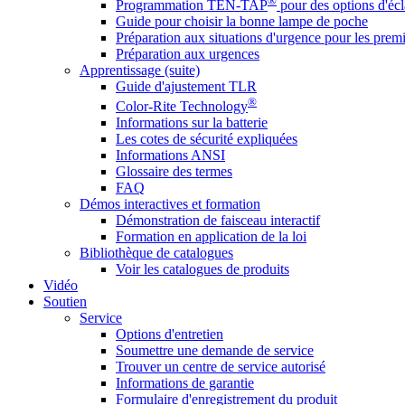
®
Programmation TEN-TAP
pour des options d'écl
Guide pour choisir la bonne lampe de poche
Préparation aux situations d'urgence pour les premi
Préparation aux urgences
Apprentissage (suite)
Guide d'ajustement TLR
®
Color-Rite Technology
Informations sur la batterie
Les cotes de sécurité expliquées
Informations ANSI
Glossaire des termes
FAQ
Démos interactives et formation
Démonstration de faisceau interactif
Formation en application de la loi
Bibliothèque de catalogues
Voir les catalogues de produits
Vidéo
Soutien
Service
Options d'entretien
Soumettre une demande de service
Trouver un centre de service autorisé
Informations de garantie
Formulaire d'enregistrement du produit