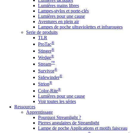
Lumières tactiques
Lumières mains libres
Lampes-stylos et porte-clés
Lumières pour une cause
Aventures en plein air
Lampes de poche ultraviolettes et infrarouges
Serie de produits
TLR
®
ProTac
®
Stinger
®
Wedge
™
Stream
®
Survivor
®
Sidewinder
®
Strion
®
Color-Rite
Lumières pour une cause
Voir toutes les séries
Ressources
Apprentissage
Pourquoi Streamlight ?
Pierres angulaires de Streamlight
Lampe de poche Applications et motifs faisceau