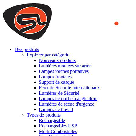
We use cookies to ensure that we provide you the best experience on o
you a better experience. To learn more or to find out how you can di
ACCEPT AND CLOSE
Des produits
Explorer par catégorie
Nouveaux produits
Lumières montées sur arme
Lampes torches portatives
Lampes frontales
Support de casque
Feux de Sécurité Internationaux
Lumières de Sécurité
Lampes de poche à angle droit
Lumières de scène d'urgence
Lampes de travail
Types de produits
Rechargeable
Rechargeables USB
Multi-Combustibles