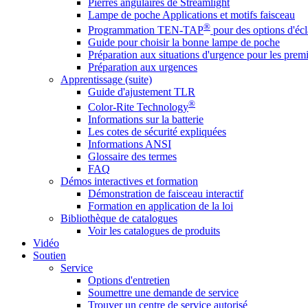
Pierres angulaires de Streamlight
Lampe de poche Applications et motifs faisceau
®
Programmation TEN-TAP
pour des options d'écl
Guide pour choisir la bonne lampe de poche
Préparation aux situations d'urgence pour les premi
Préparation aux urgences
Apprentissage (suite)
Guide d'ajustement TLR
®
Color-Rite Technology
Informations sur la batterie
Les cotes de sécurité expliquées
Informations ANSI
Glossaire des termes
FAQ
Démos interactives et formation
Démonstration de faisceau interactif
Formation en application de la loi
Bibliothèque de catalogues
Voir les catalogues de produits
Vidéo
Soutien
Service
Options d'entretien
Soumettre une demande de service
Trouver un centre de service autorisé