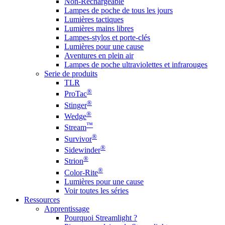
Non-Rechargeable
Lampes de poche de tous les jours
Lumières tactiques
Lumières mains libres
Lampes-stylos et porte-clés
Lumières pour une cause
Aventures en plein air
Lampes de poche ultraviolettes et infrarouges
Serie de produits
TLR
®
ProTac
®
Stinger
®
Wedge
™
Stream
®
Survivor
®
Sidewinder
®
Strion
®
Color-Rite
Lumières pour une cause
Voir toutes les séries
Ressources
Apprentissage
Pourquoi Streamlight ?