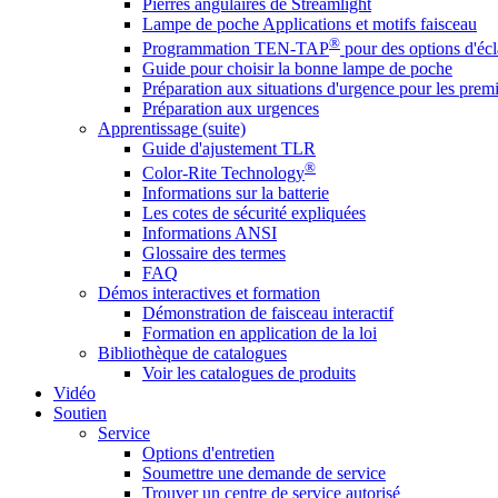
Pierres angulaires de Streamlight
Lampe de poche Applications et motifs faisceau
®
Programmation TEN-TAP
pour des options d'écl
Guide pour choisir la bonne lampe de poche
Préparation aux situations d'urgence pour les premi
Préparation aux urgences
Apprentissage (suite)
Guide d'ajustement TLR
®
Color-Rite Technology
Informations sur la batterie
Les cotes de sécurité expliquées
Informations ANSI
Glossaire des termes
FAQ
Démos interactives et formation
Démonstration de faisceau interactif
Formation en application de la loi
Bibliothèque de catalogues
Voir les catalogues de produits
Vidéo
Soutien
Service
Options d'entretien
Soumettre une demande de service
Trouver un centre de service autorisé