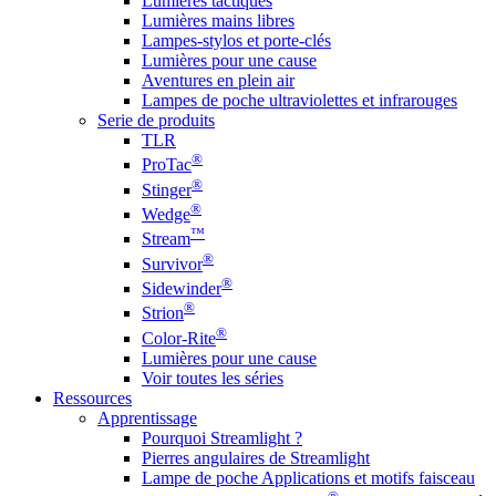
Lumières tactiques
Lumières mains libres
Lampes-stylos et porte-clés
Lumières pour une cause
Aventures en plein air
Lampes de poche ultraviolettes et infrarouges
Serie de produits
TLR
®
ProTac
®
Stinger
®
Wedge
™
Stream
®
Survivor
®
Sidewinder
®
Strion
®
Color-Rite
Lumières pour une cause
Voir toutes les séries
Ressources
Apprentissage
Pourquoi Streamlight ?
Pierres angulaires de Streamlight
Lampe de poche Applications et motifs faisceau