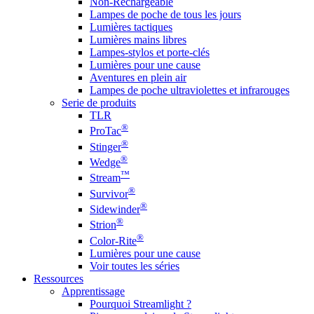
Non-Rechargeable
Lampes de poche de tous les jours
Lumières tactiques
Lumières mains libres
Lampes-stylos et porte-clés
Lumières pour une cause
Aventures en plein air
Lampes de poche ultraviolettes et infrarouges
Serie de produits
TLR
®
ProTac
®
Stinger
®
Wedge
™
Stream
®
Survivor
®
Sidewinder
®
Strion
®
Color-Rite
Lumières pour une cause
Voir toutes les séries
Ressources
Apprentissage
Pourquoi Streamlight ?