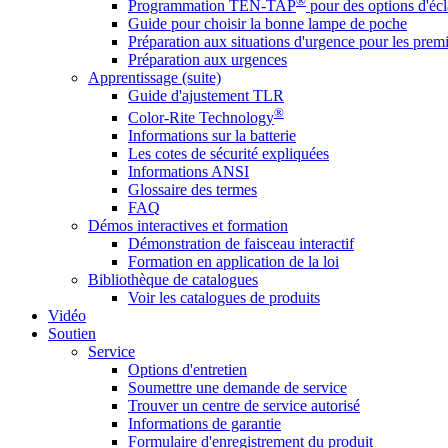
®
Programmation TEN-TAP
pour des options d'écl
Guide pour choisir la bonne lampe de poche
Préparation aux situations d'urgence pour les premi
Préparation aux urgences
Apprentissage (suite)
Guide d'ajustement TLR
®
Color-Rite Technology
Informations sur la batterie
Les cotes de sécurité expliquées
Informations ANSI
Glossaire des termes
FAQ
Démos interactives et formation
Démonstration de faisceau interactif
Formation en application de la loi
Bibliothèque de catalogues
Voir les catalogues de produits
Vidéo
Soutien
Service
Options d'entretien
Soumettre une demande de service
Trouver un centre de service autorisé
Informations de garantie
Formulaire d'enregistrement du produit