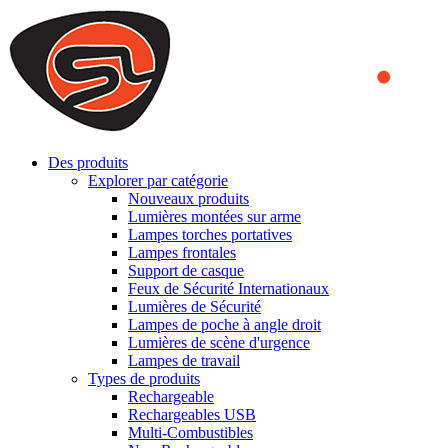
We use cookies to ensure that we provide you the best experience on o
you a better experience. To learn more or to find out how you can di
ACCEPT AND CLOSE
Des produits
Explorer par catégorie
Nouveaux produits
Lumières montées sur arme
Lampes torches portatives
Lampes frontales
Support de casque
Feux de Sécurité Internationaux
Lumières de Sécurité
Lampes de poche à angle droit
Lumières de scène d'urgence
Lampes de travail
Types de produits
Rechargeable
Rechargeables USB
Multi-Combustibles