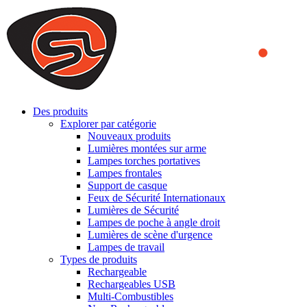
We use cookies to ensure that we provide you the best experience
on our website. By continuing to browse this website, you accept
that cookies are used to help us analyze how the website is used and
to offer you a better experience. To learn more or to find out how
you can disable cookies, you can access our
Privacy Policy
.
ACCEPT AND CLOSE
Des produits
Explorer par catégorie
Nouveaux produits
Lumières montées sur arme
Lampes torches portatives
Lampes frontales
Support de casque
Feux de Sécurité Internationaux
Lumières de Sécurité
Lampes de poche à angle droit
Lumières de scène d'urgence
Lampes de travail
Types de produits
Rechargeable
Rechargeables USB
Multi-Combustibles