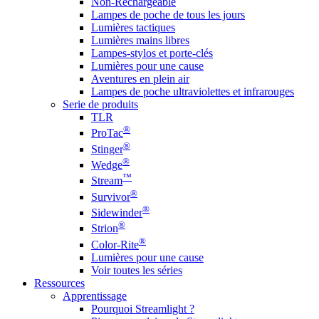
Non-Rechargeable
Lampes de poche de tous les jours
Lumières tactiques
Lumières mains libres
Lampes-stylos et porte-clés
Lumières pour une cause
Aventures en plein air
Lampes de poche ultraviolettes et infrarouges
Serie de produits
TLR
®
ProTac
®
Stinger
®
Wedge
™
Stream
®
Survivor
®
Sidewinder
®
Strion
®
Color-Rite
Lumières pour une cause
Voir toutes les séries
Ressources
Apprentissage
Pourquoi Streamlight ?