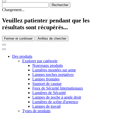
Chargement...
Veuillez patienter pendant que les
résultats sont récupérés...
Fermer et continuer
Arrêtez de chercher
Des produits
Explorer par catégorie
Nouveaux produits
Lumières montées sur arme
Lampes torches portatives
Lampes frontales
Support de casque
Feux de Sécurité Internationaux
Lumières de Sécurité
Lampes de poche à angle droit
Lumières de scène d'urgence
Lampes de travail
Types de produits