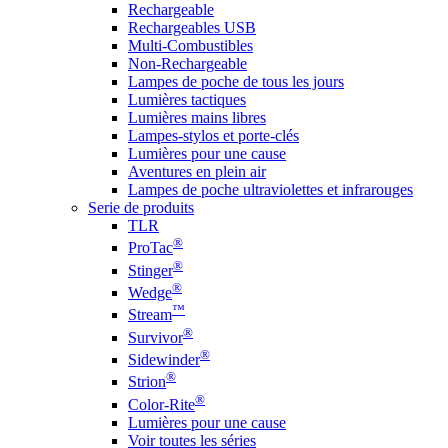
Rechargeable
Rechargeables USB
Multi-Combustibles
Non-Rechargeable
Lampes de poche de tous les jours
Lumières tactiques
Lumières mains libres
Lampes-stylos et porte-clés
Lumières pour une cause
Aventures en plein air
Lampes de poche ultraviolettes et infrarouges
Serie de produits
TLR
®
ProTac
®
Stinger
®
Wedge
™
Stream
®
Survivor
®
Sidewinder
®
Strion
®
Color-Rite
Lumières pour une cause
Voir toutes les séries