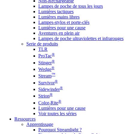
Non-Rechargeable
Lampes de poche de tous les jours
Lumières tactiques
Lumières mains libres
Lampes-stylos et porte-clés
Lumières pour une cause
Aventures en plein air
Lampes de poche ultraviolettes et infrarouges
Serie de produits
TLR
®
ProTac
®
Stinger
®
Wedge
™
Stream
®
Survivor
®
Sidewinder
®
Strion
®
Color-Rite
Lumières pour une cause
Voir toutes les séries
Ressources
Apprentissage
Pourquoi Streamlight ?