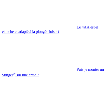
Le 4AA est-il
étanche et adapté à la plongée loisir ?
Puis-je monter un
®
Stinger
sur une arme ?