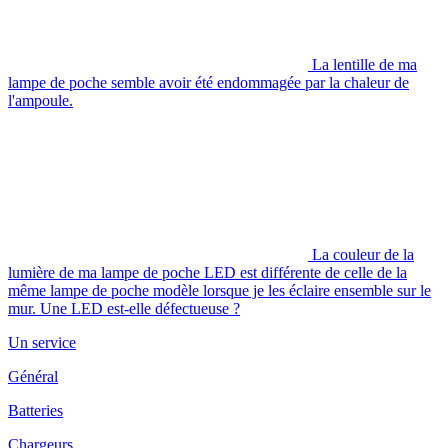
La lentille de ma
lampe de poche semble avoir été endommagée par la chaleur de
l'ampoule.
La couleur de la
lumière de ma lampe de poche LED est différente de celle de la
même lampe de poche modèle lorsque je les éclaire ensemble sur le
mur. Une LED est-elle défectueuse ?
Un service
Général
Batteries
Chargeurs