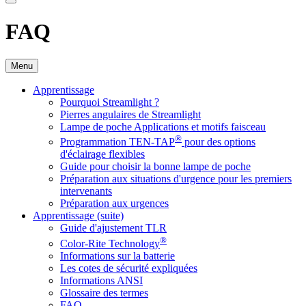
FAQ
Menu
Apprentissage
Pourquoi Streamlight ?
Pierres angulaires de Streamlight
Lampe de poche Applications et motifs faisceau
®
Programmation TEN-TAP
pour des options
d'éclairage flexibles
Guide pour choisir la bonne lampe de poche
Préparation aux situations d'urgence pour les premiers
intervenants
Préparation aux urgences
Apprentissage (suite)
Guide d'ajustement TLR
®
Color-Rite Technology
Informations sur la batterie
Les cotes de sécurité expliquées
Informations ANSI
Glossaire des termes
FAQ