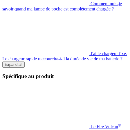
Comment puis-je
savoir quand ma lampe de poche est complètement chargée ?
J'ai le chargeur fixe.
Le chargeur rapide raccourcira-t-il la durée de vie de ma batterie ?
Expand all
Spécifique au produit
®
Le Fire Vulcan