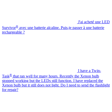
J'ai acheté une LED
®
Survivor
avec une batterie alcaline. Puis-je passer à une batterie
rechargeable ?
I have a Twin-
®
Task
that ran well for many hours. Recently the Xenon bulb
stopped working but the LEDs still function. I have replaced the
Xenon bulb but it still does not light. Do I need to send the flashlight
for repair?