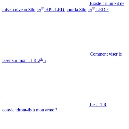
Existe-t-il un kit de
®
®
mise à niveau Stinger
HPL LED pour la Stinger
LED ?
Comment viser le
®
laser sur mon TLR-2
?
Les TLR
conviendront-ils à mon arme ?