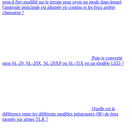
peut-il être modifié sur le terrain pour avoir un mode dans lequel
l'ampoule principale est allumée en continu et les feux arrière
clignotent ?
Puis-je convertir
mon SL-20, SL-20X, SL-20XP ou SL-35X en un modèle LED ?
Quelle est la
différence entre les différents modèles infrarouges (IR) de feux
montés sur armes TLR ?