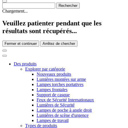
Chargement...
Veuillez patienter pendant que les
résultats sont récupérés...
Fermer et continuer
Arrêtez de chercher
Des produits
Explorer par catégorie
Nouveaux produits
Lumières montées sur arme
Lampes torches portatives
Lampes frontales
Support de casque
Feux de Sécurité Internationaux
Lumières de Sécurité
Lampes de poche à angle droit
Lumières de scène d'urgence
Lampes de travail
Types de produits