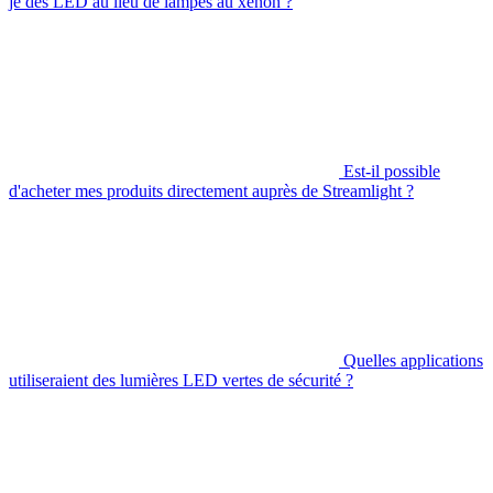
je des LED au lieu de lampes au xénon ?
Est-il possible
d'acheter mes produits directement auprès de Streamlight ?
Quelles applications
utiliseraient des lumières LED vertes de sécurité ?