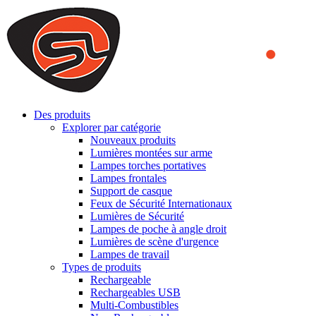
We use cookies to ensure that we provide you the best experience
on our website. By continuing to browse this website, you accept
that cookies are used to help us analyze how the website is used and
to offer you a better experience. To learn more or to find out how
you can disable cookies, you can access our
Privacy Policy
.
ACCEPT AND CLOSE
Des produits
Explorer par catégorie
Nouveaux produits
Lumières montées sur arme
Lampes torches portatives
Lampes frontales
Support de casque
Feux de Sécurité Internationaux
Lumières de Sécurité
Lampes de poche à angle droit
Lumières de scène d'urgence
Lampes de travail
Types de produits
Rechargeable
Rechargeables USB
Multi-Combustibles