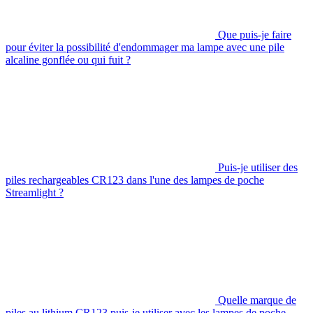
Que puis-je faire
pour éviter la possibilité d'endommager ma lampe avec une pile
alcaline gonflée ou qui fuit ?
Puis-je utiliser des
piles rechargeables CR123 dans l'une des lampes de poche
Streamlight ?
Quelle marque de
piles au lithium CR123 puis-je utiliser avec les lampes de poche