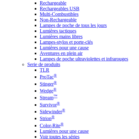
Rechargeable
Rechargeables USB
Multi-Combustibles
Non-Rechargeable
Lampes de poche de tous les jours
Lumières tactiques
Lumières mains libres
Lampes-stylos et porte-clés
Lumières pour une cause
Aventures en plein air
Lampes de poche ultraviolettes et infrarouges
Serie de produits
TLR
®
ProTac
®
Stinger
®
Wedge
™
Stream
®
Survivor
®
Sidewinder
®
Strion
®
Color-Rite
Lumières pour une cause
Voir toutes les séries