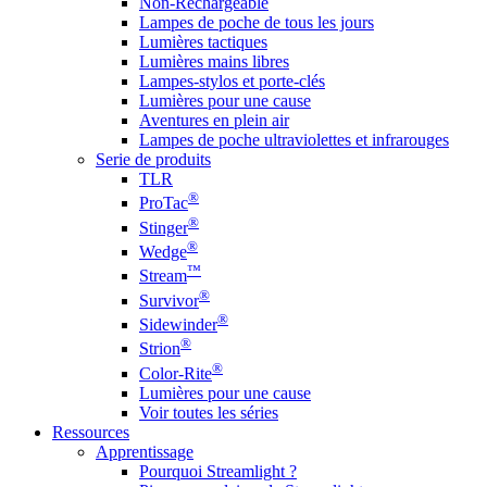
Non-Rechargeable
Lampes de poche de tous les jours
Lumières tactiques
Lumières mains libres
Lampes-stylos et porte-clés
Lumières pour une cause
Aventures en plein air
Lampes de poche ultraviolettes et infrarouges
Serie de produits
TLR
®
ProTac
®
Stinger
®
Wedge
™
Stream
®
Survivor
®
Sidewinder
®
Strion
®
Color-Rite
Lumières pour une cause
Voir toutes les séries
Ressources
Apprentissage
Pourquoi Streamlight ?