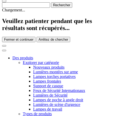
Chargement...
Veuillez patienter pendant que les
résultats sont récupérés...
Fermer et continuer
Arrêtez de chercher
Des produits
Explorer par catégorie
Nouveaux produits
Lumières montées sur arme
Lampes torches portatives
Lampes frontales
Support de casque
Feux de Sécurité Internationaux
Lumières de Sécurité
Lampes de poche à angle droit
Lumières de scène d'urgence
Lampes de travail
Types de produits