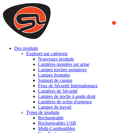
We use cookies to ensure that we provide you the best experience
on our website. By continuing to browse this website, you accept
that cookies are used to help us analyze how the website is used and
to offer you a better experience. To learn more or to find out how
you can disable cookies, you can access our
Privacy Policy
.
ACCEPT AND CLOSE
Des produits
Explorer par catégorie
Nouveaux produits
Lumières montées sur arme
Lampes torches portatives
Lampes frontales
Support de casque
Feux de Sécurité Internationaux
Lumières de Sécurité
Lampes de poche à angle droit
Lumières de scène d'urgence
Lampes de travail
Types de produits
Rechargeable
Rechargeables USB
Multi-Combustibles