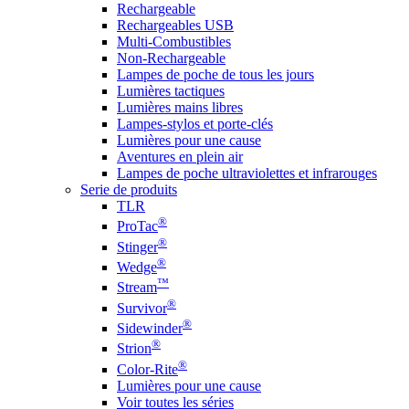
Rechargeable
Rechargeables USB
Multi-Combustibles
Non-Rechargeable
Lampes de poche de tous les jours
Lumières tactiques
Lumières mains libres
Lampes-stylos et porte-clés
Lumières pour une cause
Aventures en plein air
Lampes de poche ultraviolettes et infrarouges
Serie de produits
TLR
®
ProTac
®
Stinger
®
Wedge
™
Stream
®
Survivor
®
Sidewinder
®
Strion
®
Color-Rite
Lumières pour une cause
Voir toutes les séries