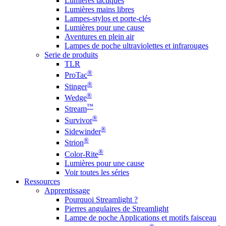
Lumières tactiques
Lumières mains libres
Lampes-stylos et porte-clés
Lumières pour une cause
Aventures en plein air
Lampes de poche ultraviolettes et infrarouges
Serie de produits
TLR
®
ProTac
®
Stinger
®
Wedge
™
Stream
®
Survivor
®
Sidewinder
®
Strion
®
Color-Rite
Lumières pour une cause
Voir toutes les séries
Ressources
Apprentissage
Pourquoi Streamlight ?
Pierres angulaires de Streamlight
Lampe de poche Applications et motifs faisceau