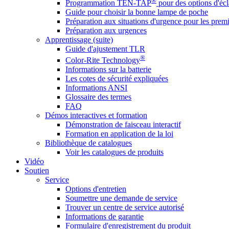
®
Programmation TEN-TAP
pour des options d'écl
Guide pour choisir la bonne lampe de poche
Préparation aux situations d'urgence pour les premi
Préparation aux urgences
Apprentissage (suite)
Guide d'ajustement TLR
®
Color-Rite Technology
Informations sur la batterie
Les cotes de sécurité expliquées
Informations ANSI
Glossaire des termes
FAQ
Démos interactives et formation
Démonstration de faisceau interactif
Formation en application de la loi
Bibliothèque de catalogues
Voir les catalogues de produits
Vidéo
Soutien
Service
Options d'entretien
Soumettre une demande de service
Trouver un centre de service autorisé
Informations de garantie
Formulaire d'enregistrement du produit