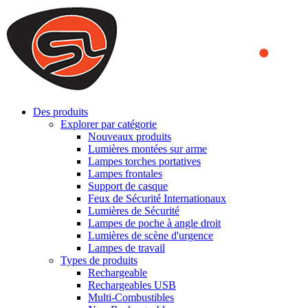
We use cookies to ensure that we provide you the best experience on o
you a better experience. To learn more or to find out how you can di
ACCEPT AND CLOSE
Des produits
Explorer par catégorie
Nouveaux produits
Lumières montées sur arme
Lampes torches portatives
Lampes frontales
Support de casque
Feux de Sécurité Internationaux
Lumières de Sécurité
Lampes de poche à angle droit
Lumières de scène d'urgence
Lampes de travail
Types de produits
Rechargeable
Rechargeables USB
Multi-Combustibles