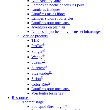
Non-Rechargeable
Lampes de poche de tous les jours
Lumières tactiques
Lumières mains libres
Lampes-stylos et porte-clés
Lumières pour une cause
Aventures en plein air
Lampes de poche ultraviolettes et infrarouges
Serie de produits
TLR
®
ProTac
®
Stinger
®
Wedge
™
Stream
®
Survivor
®
Sidewinder
®
Strion
®
Color-Rite
Lumières pour une cause
Voir toutes les séries
Ressources
Apprentissage
Pourquoi Streamlight ?