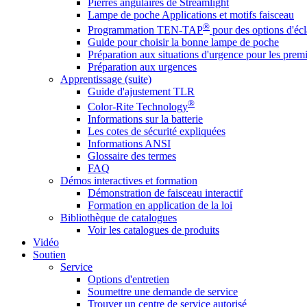
Pierres angulaires de Streamlight
Lampe de poche Applications et motifs faisceau
®
Programmation TEN-TAP
pour des options d'écl
Guide pour choisir la bonne lampe de poche
Préparation aux situations d'urgence pour les premi
Préparation aux urgences
Apprentissage (suite)
Guide d'ajustement TLR
®
Color-Rite Technology
Informations sur la batterie
Les cotes de sécurité expliquées
Informations ANSI
Glossaire des termes
FAQ
Démos interactives et formation
Démonstration de faisceau interactif
Formation en application de la loi
Bibliothèque de catalogues
Voir les catalogues de produits
Vidéo
Soutien
Service
Options d'entretien
Soumettre une demande de service
Trouver un centre de service autorisé