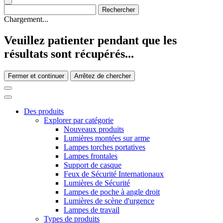
Chargement...
Veuillez patienter pendant que les
résultats sont récupérés...
Fermer et continuer
Arrêtez de chercher
Des produits
Explorer par catégorie
Nouveaux produits
Lumières montées sur arme
Lampes torches portatives
Lampes frontales
Support de casque
Feux de Sécurité Internationaux
Lumières de Sécurité
Lampes de poche à angle droit
Lumières de scène d'urgence
Lampes de travail
Types de produits