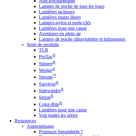
Non-Rechargeable
Lampes de poche de tous les jours
Lumières tactiques
Lumières mains libres
Lampes-stylos et porte-clés
Lumières pour une cause
Aventures en plein air
Lampes de poche ultraviolettes et infrarouges
Serie de produits
TLR
®
ProTac
®
Stinger
®
Wedge
™
Stream
®
Survivor
®
Sidewinder
®
Strion
®
Color-Rite
Lumières pour une cause
Voir toutes les séries
Ressources
Apprentissage
Pourquoi Streamlight ?