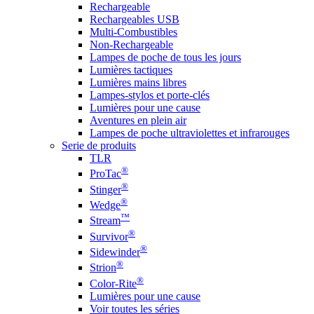
Rechargeable
Rechargeables USB
Multi-Combustibles
Non-Rechargeable
Lampes de poche de tous les jours
Lumières tactiques
Lumières mains libres
Lampes-stylos et porte-clés
Lumières pour une cause
Aventures en plein air
Lampes de poche ultraviolettes et infrarouges
Serie de produits
TLR
®
ProTac
®
Stinger
®
Wedge
™
Stream
®
Survivor
®
Sidewinder
®
Strion
®
Color-Rite
Lumières pour une cause
Voir toutes les séries