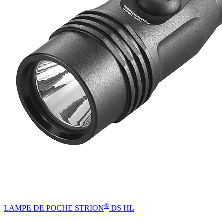
®
LAMPE DE POCHE STRION
DS HL