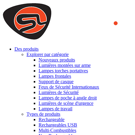
We use cookies to ensure that we provide you the best experience
on our website. By continuing to browse this website, you accept
that cookies are used to help us analyze how the website is used and
to offer you a better experience. To learn more or to find out how
you can disable cookies, you can access our
Privacy Policy
.
ACCEPT AND CLOSE
Des produits
Explorer par catégorie
Nouveaux produits
Lumières montées sur arme
Lampes torches portatives
Lampes frontales
Support de casque
Feux de Sécurité Internationaux
Lumières de Sécurité
Lampes de poche à angle droit
Lumières de scène d'urgence
Lampes de travail
Types de produits
Rechargeable
Rechargeables USB
Multi-Combustibles