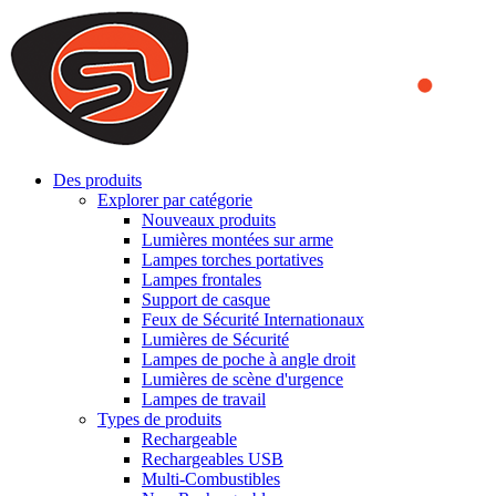
We use cookies to ensure that we provide you the best experience
on our website. By continuing to browse this website, you accept
that cookies are used to help us analyze how the website is used and
to offer you a better experience. To learn more or to find out how
you can disable cookies, you can access our
Privacy Policy
.
ACCEPT AND CLOSE
Des produits
Explorer par catégorie
Nouveaux produits
Lumières montées sur arme
Lampes torches portatives
Lampes frontales
Support de casque
Feux de Sécurité Internationaux
Lumières de Sécurité
Lampes de poche à angle droit
Lumières de scène d'urgence
Lampes de travail
Types de produits
Rechargeable
Rechargeables USB
Multi-Combustibles