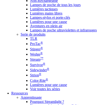
Non-Rechargeable
Lampes de poche de tous les jours
Lumières tactiques
Lumières mains libres
Lampes-stylos et porte-clés
Lumières pour une cause
Aventures en plein air
Lampes de poche ultraviolettes et infrarouges
Serie de produits
TLR
®
ProTac
®
Stinger
®
Wedge
™
Stream
®
Survivor
®
Sidewinder
®
Strion
®
Color-Rite
Lumières pour une cause
Voir toutes les séries
Ressources
Apprentissage
Pourquoi Streamlight ?