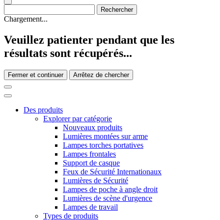
Chargement...
Veuillez patienter pendant que les
résultats sont récupérés...
Fermer et continuer
Arrêtez de chercher
Des produits
Explorer par catégorie
Nouveaux produits
Lumières montées sur arme
Lampes torches portatives
Lampes frontales
Support de casque
Feux de Sécurité Internationaux
Lumières de Sécurité
Lampes de poche à angle droit
Lumières de scène d'urgence
Lampes de travail
Types de produits