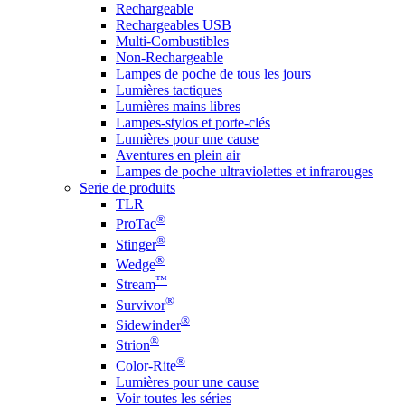
Rechargeable
Rechargeables USB
Multi-Combustibles
Non-Rechargeable
Lampes de poche de tous les jours
Lumières tactiques
Lumières mains libres
Lampes-stylos et porte-clés
Lumières pour une cause
Aventures en plein air
Lampes de poche ultraviolettes et infrarouges
Serie de produits
TLR
®
ProTac
®
Stinger
®
Wedge
™
Stream
®
Survivor
®
Sidewinder
®
Strion
®
Color-Rite
Lumières pour une cause
Voir toutes les séries