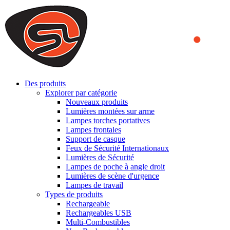
We use cookies to ensure that we provide you the best experience
on our website. By continuing to browse this website, you accept
that cookies are used to help us analyze how the website is used and
to offer you a better experience. To learn more or to find out how
you can disable cookies, you can access our
Privacy Policy
.
ACCEPT AND CLOSE
Des produits
Explorer par catégorie
Nouveaux produits
Lumières montées sur arme
Lampes torches portatives
Lampes frontales
Support de casque
Feux de Sécurité Internationaux
Lumières de Sécurité
Lampes de poche à angle droit
Lumières de scène d'urgence
Lampes de travail
Types de produits
Rechargeable
Rechargeables USB
Multi-Combustibles