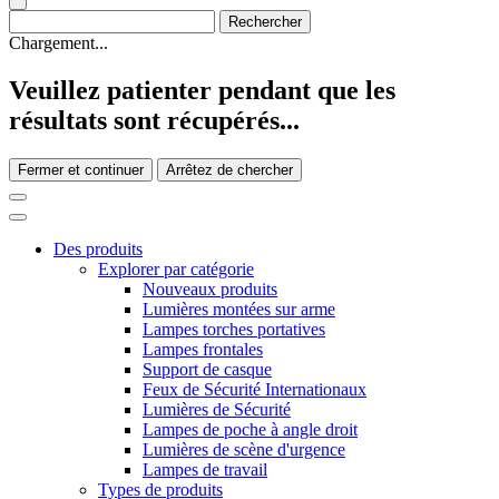
Chargement...
Veuillez patienter pendant que les
résultats sont récupérés...
Fermer et continuer
Arrêtez de chercher
Des produits
Explorer par catégorie
Nouveaux produits
Lumières montées sur arme
Lampes torches portatives
Lampes frontales
Support de casque
Feux de Sécurité Internationaux
Lumières de Sécurité
Lampes de poche à angle droit
Lumières de scène d'urgence
Lampes de travail
Types de produits