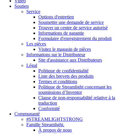
Vidéo
Soutien
Service
Options d'entretien
Soumettre une demande de service
Trouver un centre de service autorisé
Informations de garantie
Formulaire d'enregistrement du produit
Les pièces
Visitez le magasin de pièces
Informations sur le Distributeur
Site d'assistance aux Distributeurs
Légal
Politique de confidentialité
Liste des brevets des produits
Termes et conditions
Politique de Streamlight concernant les
soumissions d’Inventor
Clause de non-responsabilité relative à la
traduction
Conformité
Communauté
#STREAMLIGHTSTRONG
Famille Streamlight.
À propos de nous