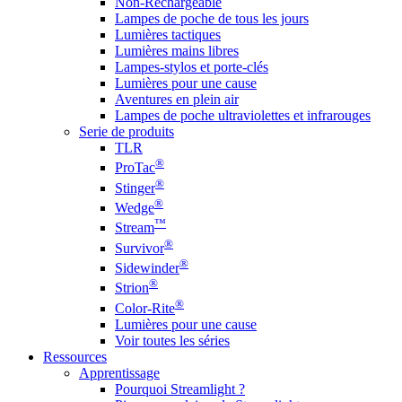
Non-Rechargeable
Lampes de poche de tous les jours
Lumières tactiques
Lumières mains libres
Lampes-stylos et porte-clés
Lumières pour une cause
Aventures en plein air
Lampes de poche ultraviolettes et infrarouges
Serie de produits
TLR
®
ProTac
®
Stinger
®
Wedge
™
Stream
®
Survivor
®
Sidewinder
®
Strion
®
Color-Rite
Lumières pour une cause
Voir toutes les séries
Ressources
Apprentissage
Pourquoi Streamlight ?