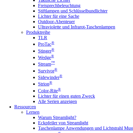
Taktische Lichter
Freisprechbeleuchtung
Stiftlampen und Schlüsselbundlichter
Lichter für eine Sache
Outdoor-Abenteuer
Ultraviolette und Infrarot-Taschenlampen
Produktreihe
TLR
®
ProTac
®
Stinger
®
Wedge
™
Stream
®
Survivor
®
Sidewinder
®
Strion
®
Color-Rite
Lichter für einen guten Zweck
Alle Serien anzeigen
Ressourcen
Lernen
Warum Streamlight?
Eckpfeiler von Streamlight
Taschenlampe Anwendungen und Lichtstrahl Must