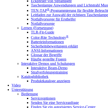
Eckpfeiler von Streamlight
Taschenlampe Anwendungen und Lichtstrahl Must
®
TEN-TAP
-Programmierung für flexible Beleuch
Leitfaden zur Auswahl der richtigen Taschenlamp
Notfallvorsorge für Ersthelfer
Notfallvorsorge
Lernen (Fortsetzung)
TLR-Fit-Guide
®
Color-Rite Technology
Batterieinformationen
Sicherheitsbewertungen erklärt
ANSI-Informationen
Glossar der Begriffe
Häufig gestellte Fragen
Interaktive Demos und Schulungen
Interaktive Beam-Demo
Strafverfolgungstraining
Katalogbibliothek
Produktkataloge anzeigen
Video
Unterstützung
Bedienung
Serviceoptionen
Senden Sie eine Serviceanfrage
Finden Sie ein autorisiertes Service-Center