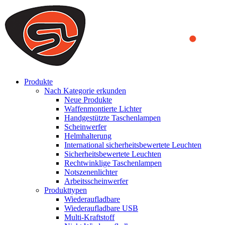
We use cookies to ensure that we provide you the best experience on o
you a better experience. To learn more or to find out how you can di
ACCEPT AND CLOSE
Produkte
Nach Kategorie erkunden
Neue Produkte
Waffenmontierte Lichter
Handgestützte Taschenlampen
Scheinwerfer
Helmhalterung
International sicherheitsbewertete Leuchten
Sicherheitsbewertete Leuchten
Rechtwinklige Taschenlampen
Notszenenlichter
Arbeitsscheinwerfer
Produkttypen
Wiederaufladbare
Wiederaufladbare USB
Multi-Kraftstoff