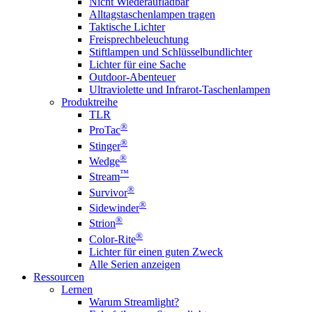
Nicht Wiederaufladbar
Alltagstaschenlampen tragen
Taktische Lichter
Freisprechbeleuchtung
Stiftlampen und Schlüsselbundlichter
Lichter für eine Sache
Outdoor-Abenteuer
Ultraviolette und Infrarot-Taschenlampen
Produktreihe
TLR
®
ProTac
®
Stinger
®
Wedge
™
Stream
®
Survivor
®
Sidewinder
®
Strion
®
Color-Rite
Lichter für einen guten Zweck
Alle Serien anzeigen
Ressourcen
Lernen
Warum Streamlight?