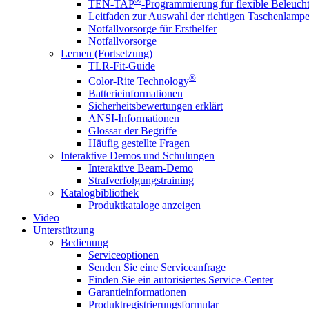
®
TEN-TAP
-Programmierung für flexible Beleuch
Leitfaden zur Auswahl der richtigen Taschenlamp
Notfallvorsorge für Ersthelfer
Notfallvorsorge
Lernen (Fortsetzung)
TLR-Fit-Guide
®
Color-Rite Technology
Batterieinformationen
Sicherheitsbewertungen erklärt
ANSI-Informationen
Glossar der Begriffe
Häufig gestellte Fragen
Interaktive Demos und Schulungen
Interaktive Beam-Demo
Strafverfolgungstraining
Katalogbibliothek
Produktkataloge anzeigen
Video
Unterstützung
Bedienung
Serviceoptionen
Senden Sie eine Serviceanfrage
Finden Sie ein autorisiertes Service-Center
Garantieinformationen
Produktregistrierungsformular