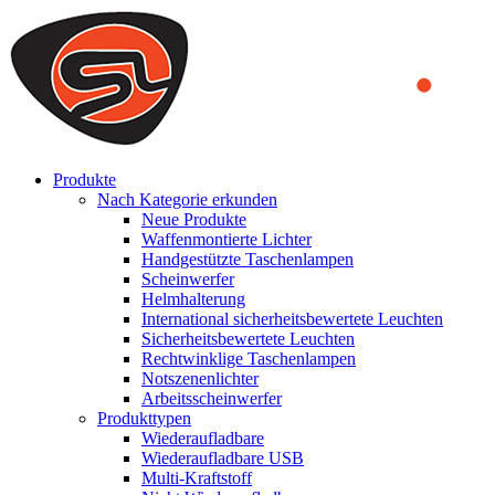
We use cookies to ensure that we provide you the best experience on o
you a better experience. To learn more or to find out how you can di
ACCEPT AND CLOSE
Produkte
Nach Kategorie erkunden
Neue Produkte
Waffenmontierte Lichter
Handgestützte Taschenlampen
Scheinwerfer
Helmhalterung
International sicherheitsbewertete Leuchten
Sicherheitsbewertete Leuchten
Rechtwinklige Taschenlampen
Notszenenlichter
Arbeitsscheinwerfer
Produkttypen
Wiederaufladbare
Wiederaufladbare USB
Multi-Kraftstoff