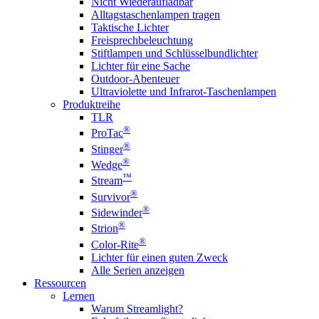
Nicht Wiederaufladbar
Alltagstaschenlampen tragen
Taktische Lichter
Freisprechbeleuchtung
Stiftlampen und Schlüsselbundlichter
Lichter für eine Sache
Outdoor-Abenteuer
Ultraviolette und Infrarot-Taschenlampen
Produktreihe
TLR
®
ProTac
®
Stinger
®
Wedge
™
Stream
®
Survivor
®
Sidewinder
®
Strion
®
Color-Rite
Lichter für einen guten Zweck
Alle Serien anzeigen
Ressourcen
Lernen
Warum Streamlight?