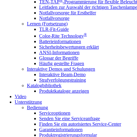
®
TEN-TAP
-Programmierung für flexible Beleuch
Leitfaden zur Auswahl der richtigen Taschenlamp
Notfallvorsorge für Ersthelfer
Notfallvorsorge
Lernen (Fortsetzung)
TLR-Fit-Guide
®
Color-Rite Technology
Batterieinformationen
Sicherheitsbewertungen erklärt
ANSI-Informationen
Glossar der Begriffe
Häufig gestellte Fragen
Interaktive Demos und Schulungen
Interaktive Beam-Demo
Strafverfolgungstraining
Katalogbibliothek
Produktkataloge anzeigen
Video
Unterstützung
Bedienung
Serviceoptionen
Senden Sie eine Serviceanfrage
Finden Sie ein autorisiertes Service-Center
Garantieinformationen
Produktregistrierungsformular