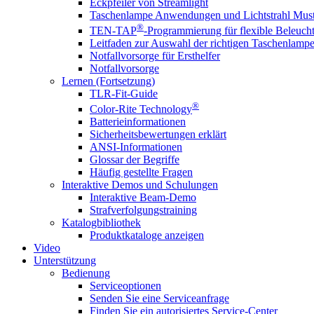
Eckpfeiler von Streamlight
Taschenlampe Anwendungen und Lichtstrahl Must
®
TEN-TAP
-Programmierung für flexible Beleuch
Leitfaden zur Auswahl der richtigen Taschenlamp
Notfallvorsorge für Ersthelfer
Notfallvorsorge
Lernen (Fortsetzung)
TLR-Fit-Guide
®
Color-Rite Technology
Batterieinformationen
Sicherheitsbewertungen erklärt
ANSI-Informationen
Glossar der Begriffe
Häufig gestellte Fragen
Interaktive Demos und Schulungen
Interaktive Beam-Demo
Strafverfolgungstraining
Katalogbibliothek
Produktkataloge anzeigen
Video
Unterstützung
Bedienung
Serviceoptionen
Senden Sie eine Serviceanfrage
Finden Sie ein autorisiertes Service-Center