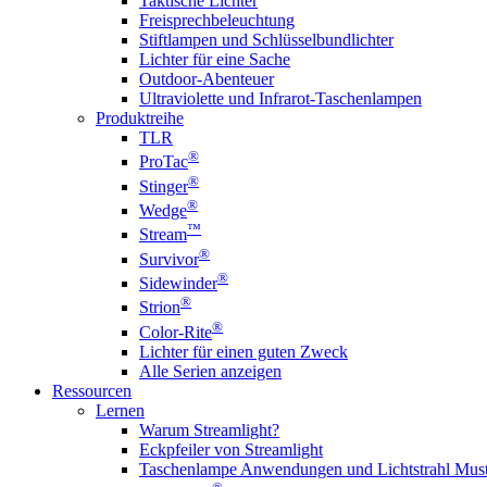
Taktische Lichter
Freisprechbeleuchtung
Stiftlampen und Schlüsselbundlichter
Lichter für eine Sache
Outdoor-Abenteuer
Ultraviolette und Infrarot-Taschenlampen
Produktreihe
TLR
®
ProTac
®
Stinger
®
Wedge
™
Stream
®
Survivor
®
Sidewinder
®
Strion
®
Color-Rite
Lichter für einen guten Zweck
Alle Serien anzeigen
Ressourcen
Lernen
Warum Streamlight?
Eckpfeiler von Streamlight
Taschenlampe Anwendungen und Lichtstrahl Must