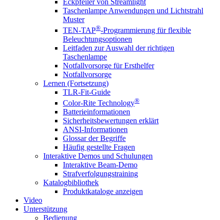
Eckpfeiler von Streamlight
Taschenlampe Anwendungen und Lichtstrahl
Muster
®
TEN-TAP
-Programmierung für flexible
Beleuchtungsoptionen
Leitfaden zur Auswahl der richtigen
Taschenlampe
Notfallvorsorge für Ersthelfer
Notfallvorsorge
Lernen (Fortsetzung)
TLR-Fit-Guide
®
Color-Rite Technology
Batterieinformationen
Sicherheitsbewertungen erklärt
ANSI-Informationen
Glossar der Begriffe
Häufig gestellte Fragen
Interaktive Demos und Schulungen
Interaktive Beam-Demo
Strafverfolgungstraining
Katalogbibliothek
Produktkataloge anzeigen
Video
Unterstützung
Bedienung