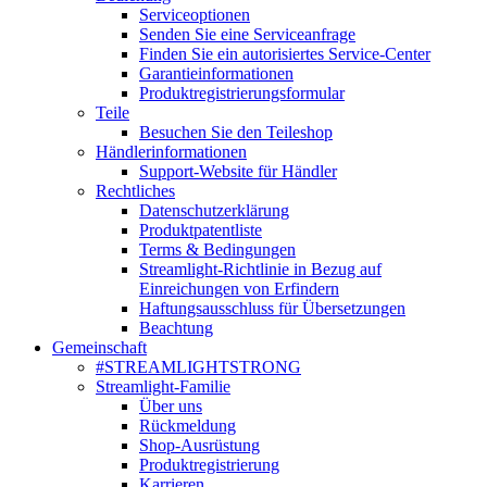
Serviceoptionen
Senden Sie eine Serviceanfrage
Finden Sie ein autorisiertes Service-Center
Garantieinformationen
Produktregistrierungsformular
Teile
Besuchen Sie den Teileshop
Händlerinformationen
Support-Website für Händler
Rechtliches
Datenschutzerklärung
Produktpatentliste
Terms & Bedingungen
Streamlight-Richtlinie in Bezug auf
Einreichungen von Erfindern
Haftungsausschluss für Übersetzungen
Beachtung
Gemeinschaft
#STREAMLIGHTSTRONG
Streamlight-Familie
Über uns
Rückmeldung
Shop-Ausrüstung
Produktregistrierung
Karrieren