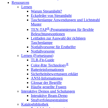
Ressourcen
Lernen
Warum Streamlight?
Eckpfeiler von Streamlight
Taschenlampe Anwendungen und Lichtstrahl
Muster
®
TEN-TAP
-Programmierung für flexible
Beleuchtungsoptionen
Leitfaden zur Auswahl der richtigen
Taschenlampe
Notfallvorsorge für Ersthelfer
Notfallvorsorge
Lernen (Fortsetzung)
TLR-Fit-Guide
®
Color-Rite Technology
Batterieinformationen
Sicherheitsbewertungen erklärt
ANSI-Informationen
Glossar der Begriffe
Häufig gestellte Fragen
Interaktive Demos und Schulungen
Interaktive Beam-Demo
Strafverfolgungstraining
Katalogbibliothek