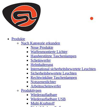
We use cookies to ensure that we provide you the best experience
on our website. By continuing to browse this website, you accept
that cookies are used to help us analyze how the website is used and
to offer you a better experience. To learn more or to find out how
you can disable cookies, you can access our
Privacy Policy
.
ACCEPT AND CLOSE
Produkte
Nach Kategorie erkunden
Neue Produkte
Waffenmontierte Lichter
Handgestützte Taschenlampen
Scheinwerfer
Helmhalterung
International sicherheitsbewertete Leuchten
Sicherheitsbewertete Leuchten
Rechtwinklige Taschenlampen
Notszenenlichter
Arbeitsscheinwerfer
Produkttypen
Wiederaufladbare
Wiederaufladbare USB
Multi-Kraftstoff