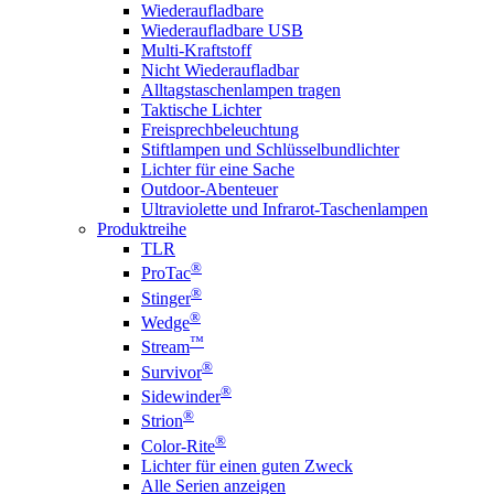
Wiederaufladbare
Wiederaufladbare USB
Multi-Kraftstoff
Nicht Wiederaufladbar
Alltagstaschenlampen tragen
Taktische Lichter
Freisprechbeleuchtung
Stiftlampen und Schlüsselbundlichter
Lichter für eine Sache
Outdoor-Abenteuer
Ultraviolette und Infrarot-Taschenlampen
Produktreihe
TLR
®
ProTac
®
Stinger
®
Wedge
™
Stream
®
Survivor
®
Sidewinder
®
Strion
®
Color-Rite
Lichter für einen guten Zweck
Alle Serien anzeigen