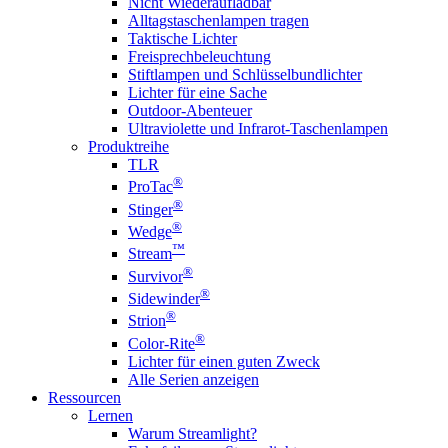
Nicht Wiederaufladbar
Alltagstaschenlampen tragen
Taktische Lichter
Freisprechbeleuchtung
Stiftlampen und Schlüsselbundlichter
Lichter für eine Sache
Outdoor-Abenteuer
Ultraviolette und Infrarot-Taschenlampen
Produktreihe
TLR
®
ProTac
®
Stinger
®
Wedge
™
Stream
®
Survivor
®
Sidewinder
®
Strion
®
Color-Rite
Lichter für einen guten Zweck
Alle Serien anzeigen
Ressourcen
Lernen
Warum Streamlight?