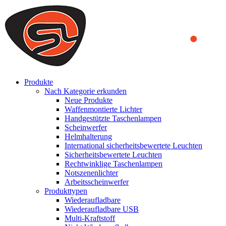
We use cookies to ensure that we provide you the best experience on o
you a better experience. To learn more or to find out how you can di
ACCEPT AND CLOSE
Produkte
Nach Kategorie erkunden
Neue Produkte
Waffenmontierte Lichter
Handgestützte Taschenlampen
Scheinwerfer
Helmhalterung
International sicherheitsbewertete Leuchten
Sicherheitsbewertete Leuchten
Rechtwinklige Taschenlampen
Notszenenlichter
Arbeitsscheinwerfer
Produkttypen
Wiederaufladbare
Wiederaufladbare USB
Multi-Kraftstoff