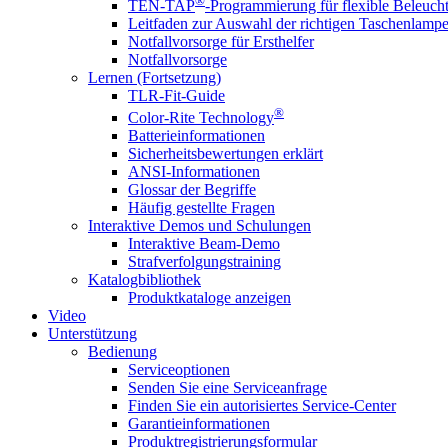
®
TEN-TAP
-Programmierung für flexible Beleuch
Leitfaden zur Auswahl der richtigen Taschenlamp
Notfallvorsorge für Ersthelfer
Notfallvorsorge
Lernen (Fortsetzung)
TLR-Fit-Guide
®
Color-Rite Technology
Batterieinformationen
Sicherheitsbewertungen erklärt
ANSI-Informationen
Glossar der Begriffe
Häufig gestellte Fragen
Interaktive Demos und Schulungen
Interaktive Beam-Demo
Strafverfolgungstraining
Katalogbibliothek
Produktkataloge anzeigen
Video
Unterstützung
Bedienung
Serviceoptionen
Senden Sie eine Serviceanfrage
Finden Sie ein autorisiertes Service-Center
Garantieinformationen
Produktregistrierungsformular