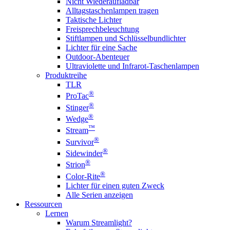
Nicht Wiederaufladbar
Alltagstaschenlampen tragen
Taktische Lichter
Freisprechbeleuchtung
Stiftlampen und Schlüsselbundlichter
Lichter für eine Sache
Outdoor-Abenteuer
Ultraviolette und Infrarot-Taschenlampen
Produktreihe
TLR
®
ProTac
®
Stinger
®
Wedge
™
Stream
®
Survivor
®
Sidewinder
®
Strion
®
Color-Rite
Lichter für einen guten Zweck
Alle Serien anzeigen
Ressourcen
Lernen
Warum Streamlight?