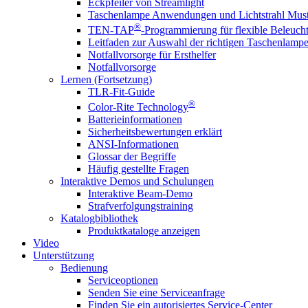
Eckpfeiler von Streamlight
Taschenlampe Anwendungen und Lichtstrahl Must
®
TEN-TAP
-Programmierung für flexible Beleuch
Leitfaden zur Auswahl der richtigen Taschenlamp
Notfallvorsorge für Ersthelfer
Notfallvorsorge
Lernen (Fortsetzung)
TLR-Fit-Guide
®
Color-Rite Technology
Batterieinformationen
Sicherheitsbewertungen erklärt
ANSI-Informationen
Glossar der Begriffe
Häufig gestellte Fragen
Interaktive Demos und Schulungen
Interaktive Beam-Demo
Strafverfolgungstraining
Katalogbibliothek
Produktkataloge anzeigen
Video
Unterstützung
Bedienung
Serviceoptionen
Senden Sie eine Serviceanfrage
Finden Sie ein autorisiertes Service-Center