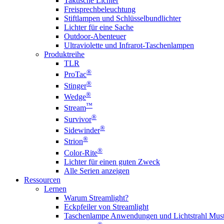
Taktische Lichter
Freisprechbeleuchtung
Stiftlampen und Schlüsselbundlichter
Lichter für eine Sache
Outdoor-Abenteuer
Ultraviolette und Infrarot-Taschenlampen
Produktreihe
TLR
®
ProTac
®
Stinger
®
Wedge
™
Stream
®
Survivor
®
Sidewinder
®
Strion
®
Color-Rite
Lichter für einen guten Zweck
Alle Serien anzeigen
Ressourcen
Lernen
Warum Streamlight?
Eckpfeiler von Streamlight
Taschenlampe Anwendungen und Lichtstrahl Must