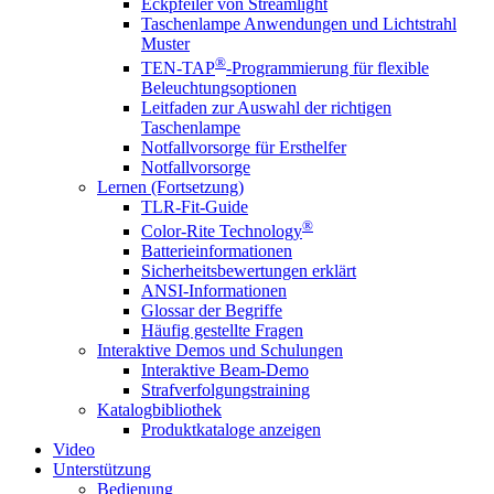
Eckpfeiler von Streamlight
Taschenlampe Anwendungen und Lichtstrahl
Muster
®
TEN-TAP
-Programmierung für flexible
Beleuchtungsoptionen
Leitfaden zur Auswahl der richtigen
Taschenlampe
Notfallvorsorge für Ersthelfer
Notfallvorsorge
Lernen (Fortsetzung)
TLR-Fit-Guide
®
Color-Rite Technology
Batterieinformationen
Sicherheitsbewertungen erklärt
ANSI-Informationen
Glossar der Begriffe
Häufig gestellte Fragen
Interaktive Demos und Schulungen
Interaktive Beam-Demo
Strafverfolgungstraining
Katalogbibliothek
Produktkataloge anzeigen
Video
Unterstützung
Bedienung