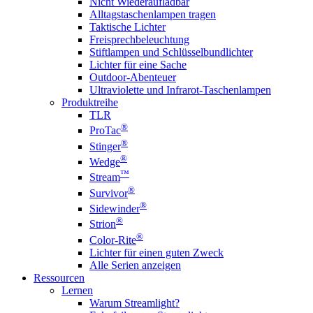
Nicht Wiederaufladbar
Alltagstaschenlampen tragen
Taktische Lichter
Freisprechbeleuchtung
Stiftlampen und Schlüsselbundlichter
Lichter für eine Sache
Outdoor-Abenteuer
Ultraviolette und Infrarot-Taschenlampen
Produktreihe
TLR
®
ProTac
®
Stinger
®
Wedge
™
Stream
®
Survivor
®
Sidewinder
®
Strion
®
Color-Rite
Lichter für einen guten Zweck
Alle Serien anzeigen
Ressourcen
Lernen
Warum Streamlight?