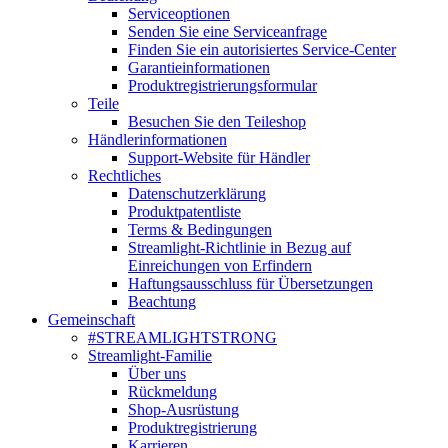
Serviceoptionen
Senden Sie eine Serviceanfrage
Finden Sie ein autorisiertes Service-Center
Garantieinformationen
Produktregistrierungsformular
Teile
Besuchen Sie den Teileshop
Händlerinformationen
Support-Website für Händler
Rechtliches
Datenschutzerklärung
Produktpatentliste
Terms & Bedingungen
Streamlight-Richtlinie in Bezug auf
Einreichungen von Erfindern
Haftungsausschluss für Übersetzungen
Beachtung
Gemeinschaft
#STREAMLIGHTSTRONG
Streamlight-Familie
Über uns
Rückmeldung
Shop-Ausrüstung
Produktregistrierung
Karrieren