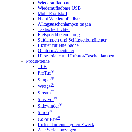
Wiederaufladbare
Wiederaufladbare USB
Multi-Kraftstoff
Nicht Wiederaufladbar
Alltagstaschenlampen tragen
Taktische Lichter
Freisprechbeleuchtung
Stiftlampen und Schlüsselbundlichter
Lichter für eine Sache
Outdoor-Abenteuer
Ultraviolette und Infrarot-Taschenlampen
Produktreihe
TLR
®
ProTac
®
Stinger
®
Wedge
™
Stream
®
Survivor
®
Sidewinder
®
Strion
®
Color-Rite
Lichter für einen guten Zweck
Alle Serien anzeigen