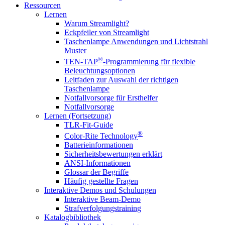
Ressourcen
Lernen
Warum Streamlight?
Eckpfeiler von Streamlight
Taschenlampe Anwendungen und Lichtstrahl
Muster
®
TEN-TAP
-Programmierung für flexible
Beleuchtungsoptionen
Leitfaden zur Auswahl der richtigen
Taschenlampe
Notfallvorsorge für Ersthelfer
Notfallvorsorge
Lernen (Fortsetzung)
TLR-Fit-Guide
®
Color-Rite Technology
Batterieinformationen
Sicherheitsbewertungen erklärt
ANSI-Informationen
Glossar der Begriffe
Häufig gestellte Fragen
Interaktive Demos und Schulungen
Interaktive Beam-Demo
Strafverfolgungstraining
Katalogbibliothek