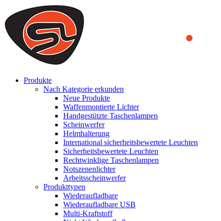
We use cookies to ensure that we provide you the best experience
on our website. By continuing to browse this website, you accept
that cookies are used to help us analyze how the website is used and
to offer you a better experience. To learn more or to find out how
you can disable cookies, you can access our
Privacy Policy
.
ACCEPT AND CLOSE
Produkte
Nach Kategorie erkunden
Neue Produkte
Waffenmontierte Lichter
Handgestützte Taschenlampen
Scheinwerfer
Helmhalterung
International sicherheitsbewertete Leuchten
Sicherheitsbewertete Leuchten
Rechtwinklige Taschenlampen
Notszenenlichter
Arbeitsscheinwerfer
Produkttypen
Wiederaufladbare
Wiederaufladbare USB
Multi-Kraftstoff