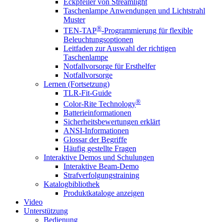
Eckpfeiler von Streamlight
Taschenlampe Anwendungen und Lichtstrahl
Muster
®
TEN-TAP
-Programmierung für flexible
Beleuchtungsoptionen
Leitfaden zur Auswahl der richtigen
Taschenlampe
Notfallvorsorge für Ersthelfer
Notfallvorsorge
Lernen (Fortsetzung)
TLR-Fit-Guide
®
Color-Rite Technology
Batterieinformationen
Sicherheitsbewertungen erklärt
ANSI-Informationen
Glossar der Begriffe
Häufig gestellte Fragen
Interaktive Demos und Schulungen
Interaktive Beam-Demo
Strafverfolgungstraining
Katalogbibliothek
Produktkataloge anzeigen
Video
Unterstützung
Bedienung