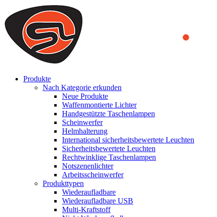
We use cookies to ensure that we provide you the best experience
on our website. By continuing to browse this website, you accept
that cookies are used to help us analyze how the website is used and
to offer you a better experience. To learn more or to find out how
you can disable cookies, you can access our
Privacy Policy
.
ACCEPT AND CLOSE
Produkte
Nach Kategorie erkunden
Neue Produkte
Waffenmontierte Lichter
Handgestützte Taschenlampen
Scheinwerfer
Helmhalterung
International sicherheitsbewertete Leuchten
Sicherheitsbewertete Leuchten
Rechtwinklige Taschenlampen
Notszenenlichter
Arbeitsscheinwerfer
Produkttypen
Wiederaufladbare
Wiederaufladbare USB
Multi-Kraftstoff