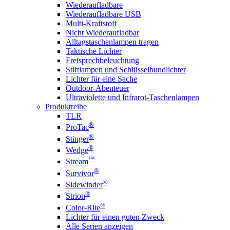
Wiederaufladbare
Wiederaufladbare USB
Multi-Kraftstoff
Nicht Wiederaufladbar
Alltagstaschenlampen tragen
Taktische Lichter
Freisprechbeleuchtung
Stiftlampen und Schlüsselbundlichter
Lichter für eine Sache
Outdoor-Abenteuer
Ultraviolette und Infrarot-Taschenlampen
Produktreihe
TLR
®
ProTac
®
Stinger
®
Wedge
™
Stream
®
Survivor
®
Sidewinder
®
Strion
®
Color-Rite
Lichter für einen guten Zweck
Alle Serien anzeigen