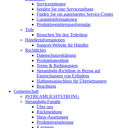
Serviceoptionen
Senden Sie eine Serviceanfrage
Finden Sie ein autorisiertes Service-Center
Garantieinformationen
Produktregistrierungsformular
Teile
Besuchen Sie den Teileshop
Händlerinformationen
Support-Website für Händler
Rechtliches
Datenschutzerklärung
Produktpatentliste
Terms & Bedingungen
Streamlight-Richtlinie in Bezug auf
Einreichungen von Erfindern
Haftungsausschluss für Übersetzungen
Beachtung
Gemeinschaft
#STREAMLIGHTSTRONG
Streamlight-Familie
Über uns
Rückmeldung
Shop-Ausrüstung
Produktregistrierung
Karrieren