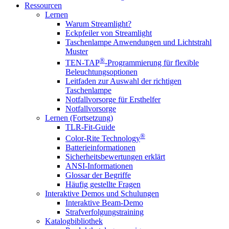
Ressourcen
Lernen
Warum Streamlight?
Eckpfeiler von Streamlight
Taschenlampe Anwendungen und Lichtstrahl
Muster
®
TEN-TAP
-Programmierung für flexible
Beleuchtungsoptionen
Leitfaden zur Auswahl der richtigen
Taschenlampe
Notfallvorsorge für Ersthelfer
Notfallvorsorge
Lernen (Fortsetzung)
TLR-Fit-Guide
®
Color-Rite Technology
Batterieinformationen
Sicherheitsbewertungen erklärt
ANSI-Informationen
Glossar der Begriffe
Häufig gestellte Fragen
Interaktive Demos und Schulungen
Interaktive Beam-Demo
Strafverfolgungstraining
Katalogbibliothek