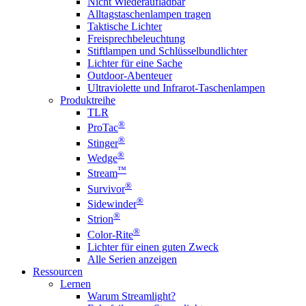
Nicht Wiederaufladbar
Alltagstaschenlampen tragen
Taktische Lichter
Freisprechbeleuchtung
Stiftlampen und Schlüsselbundlichter
Lichter für eine Sache
Outdoor-Abenteuer
Ultraviolette und Infrarot-Taschenlampen
Produktreihe
TLR
®
ProTac
®
Stinger
®
Wedge
™
Stream
®
Survivor
®
Sidewinder
®
Strion
®
Color-Rite
Lichter für einen guten Zweck
Alle Serien anzeigen
Ressourcen
Lernen
Warum Streamlight?