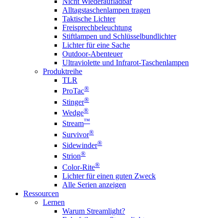
Nicht Wiederaufladbar
Alltagstaschenlampen tragen
Taktische Lichter
Freisprechbeleuchtung
Stiftlampen und Schlüsselbundlichter
Lichter für eine Sache
Outdoor-Abenteuer
Ultraviolette und Infrarot-Taschenlampen
Produktreihe
TLR
®
ProTac
®
Stinger
®
Wedge
™
Stream
®
Survivor
®
Sidewinder
®
Strion
®
Color-Rite
Lichter für einen guten Zweck
Alle Serien anzeigen
Ressourcen
Lernen
Warum Streamlight?