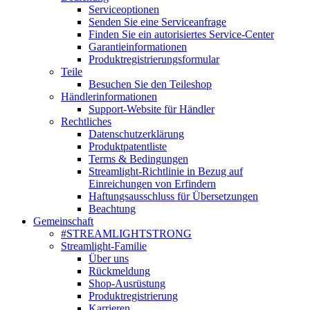
Serviceoptionen
Senden Sie eine Serviceanfrage
Finden Sie ein autorisiertes Service-Center
Garantieinformationen
Produktregistrierungsformular
Teile
Besuchen Sie den Teileshop
Händlerinformationen
Support-Website für Händler
Rechtliches
Datenschutzerklärung
Produktpatentliste
Terms & Bedingungen
Streamlight-Richtlinie in Bezug auf
Einreichungen von Erfindern
Haftungsausschluss für Übersetzungen
Beachtung
Gemeinschaft
#STREAMLIGHTSTRONG
Streamlight-Familie
Über uns
Rückmeldung
Shop-Ausrüstung
Produktregistrierung
Karrieren