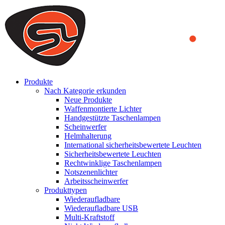
We use cookies to ensure that we provide you the best experience
on our website. By continuing to browse this website, you accept
that cookies are used to help us analyze how the website is used and
to offer you a better experience. To learn more or to find out how
you can disable cookies, you can access our
Privacy Policy
.
ACCEPT AND CLOSE
Produkte
Nach Kategorie erkunden
Neue Produkte
Waffenmontierte Lichter
Handgestützte Taschenlampen
Scheinwerfer
Helmhalterung
International sicherheitsbewertete Leuchten
Sicherheitsbewertete Leuchten
Rechtwinklige Taschenlampen
Notszenenlichter
Arbeitsscheinwerfer
Produkttypen
Wiederaufladbare
Wiederaufladbare USB
Multi-Kraftstoff