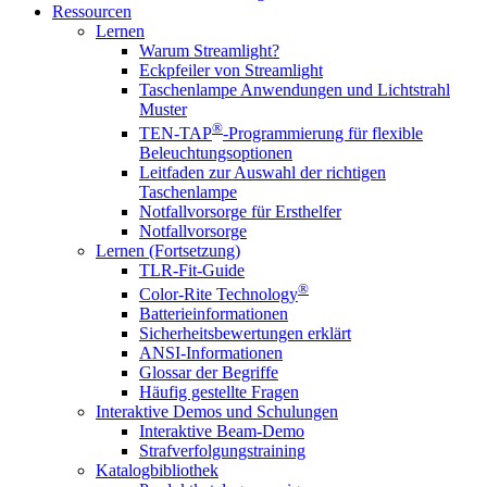
Ressourcen
Lernen
Warum Streamlight?
Eckpfeiler von Streamlight
Taschenlampe Anwendungen und Lichtstrahl
Muster
®
TEN-TAP
-Programmierung für flexible
Beleuchtungsoptionen
Leitfaden zur Auswahl der richtigen
Taschenlampe
Notfallvorsorge für Ersthelfer
Notfallvorsorge
Lernen (Fortsetzung)
TLR-Fit-Guide
®
Color-Rite Technology
Batterieinformationen
Sicherheitsbewertungen erklärt
ANSI-Informationen
Glossar der Begriffe
Häufig gestellte Fragen
Interaktive Demos und Schulungen
Interaktive Beam-Demo
Strafverfolgungstraining
Katalogbibliothek