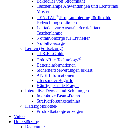
Eckpfeiler von Streamlight
Taschenlampe Anwendungen und Lichtstrahl
Muster
®
TEN-TAP
-Programmierung für flexible
Beleuchtungsoptionen
Leitfaden zur Auswahl der richtigen
Taschenlampe
Notfallvorsorge für Ersthelfer
Notfallvorsorge
Lernen (Fortsetzung)
TLR-Fit-Guide
®
Color-Rite Technology
Batterieinformationen
Sicherheitsbewertungen erklärt
ANSI-Informationen
Glossar der Begriffe
Häufig gestellte Fragen
Interaktive Demos und Schulungen
Interaktive Beam-Demo
Strafverfolgungstraining
Katalogbibliothek
Produktkataloge anzeigen
Video
Unterstützung
Bedienung