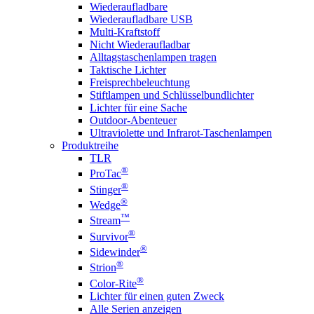
Wiederaufladbare
Wiederaufladbare USB
Multi-Kraftstoff
Nicht Wiederaufladbar
Alltagstaschenlampen tragen
Taktische Lichter
Freisprechbeleuchtung
Stiftlampen und Schlüsselbundlichter
Lichter für eine Sache
Outdoor-Abenteuer
Ultraviolette und Infrarot-Taschenlampen
Produktreihe
TLR
®
ProTac
®
Stinger
®
Wedge
™
Stream
®
Survivor
®
Sidewinder
®
Strion
®
Color-Rite
Lichter für einen guten Zweck
Alle Serien anzeigen