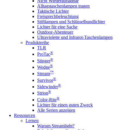
Nicht Wiederaufladbar
Alltagstaschenlampen tragen
Taktische Lichter
Freisprechbeleuchtung
Stiftlampen und Schlüsselbundlichter
Lichter für eine Sache
Outdoor-Abenteuer
Ultraviolette und Infrarot-Taschenlampen
Produktreihe
TLR
®
ProTac
®
Stinger
®
Wedge
™
Stream
®
Survivor
®
Sidewinder
®
Strion
®
Color-Rite
Lichter für einen guten Zweck
Alle Serien anzeigen
Ressourcen
Lernen
Warum Streamlight?