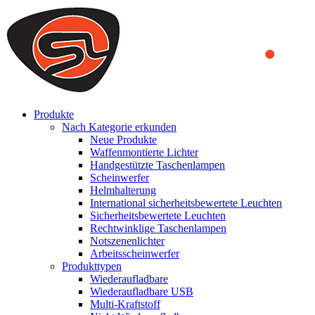
We use cookies to ensure that we provide you the best experience on o
you a better experience. To learn more or to find out how you can di
ACCEPT AND CLOSE
Produkte
Nach Kategorie erkunden
Neue Produkte
Waffenmontierte Lichter
Handgestützte Taschenlampen
Scheinwerfer
Helmhalterung
International sicherheitsbewertete Leuchten
Sicherheitsbewertete Leuchten
Rechtwinklige Taschenlampen
Notszenenlichter
Arbeitsscheinwerfer
Produkttypen
Wiederaufladbare
Wiederaufladbare USB
Multi-Kraftstoff