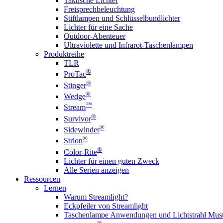
Taktische Lichter
Freisprechbeleuchtung
Stiftlampen und Schlüsselbundlichter
Lichter für eine Sache
Outdoor-Abenteuer
Ultraviolette und Infrarot-Taschenlampen
Produktreihe
TLR
®
ProTac
®
Stinger
®
Wedge
™
Stream
®
Survivor
®
Sidewinder
®
Strion
®
Color-Rite
Lichter für einen guten Zweck
Alle Serien anzeigen
Ressourcen
Lernen
Warum Streamlight?
Eckpfeiler von Streamlight
Taschenlampe Anwendungen und Lichtstrahl Must