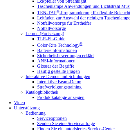
Eckpfeiler von Streamlight
Taschenlampe Anwendungen und Lichtstrahl Must
®
TEN-TAP
-Programmierung für flexible Beleuch
Leitfaden zur Auswahl der richtigen Taschenlamp
Notfallvorsorge für Ersthelfer
Notfallvorsorge
Lernen (Fortsetzung)
TLR-Fit-Guide
®
Color-Rite Technology
Batterieinformationen
Sicherheitsbewertungen erklärt
ANSI-Informationen
Glossar der Begriffe
Häufig gestellte Fragen
Interaktive Demos und Schulungen
Interaktive Beam-Demo
Strafverfolgungstraining
Katalogbibliothek
Produktkataloge anzeigen
Video
Unterstützung
Bedienung
Serviceoptionen
Senden Sie eine Serviceanfrage
Finden Sie ein autorisiertes Service-Center