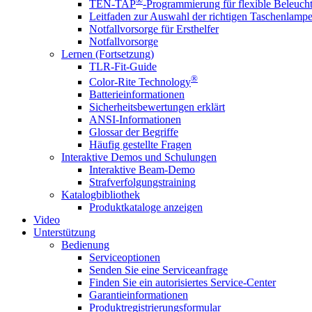
®
TEN-TAP
-Programmierung für flexible Beleuch
Leitfaden zur Auswahl der richtigen Taschenlamp
Notfallvorsorge für Ersthelfer
Notfallvorsorge
Lernen (Fortsetzung)
TLR-Fit-Guide
®
Color-Rite Technology
Batterieinformationen
Sicherheitsbewertungen erklärt
ANSI-Informationen
Glossar der Begriffe
Häufig gestellte Fragen
Interaktive Demos und Schulungen
Interaktive Beam-Demo
Strafverfolgungstraining
Katalogbibliothek
Produktkataloge anzeigen
Video
Unterstützung
Bedienung
Serviceoptionen
Senden Sie eine Serviceanfrage
Finden Sie ein autorisiertes Service-Center
Garantieinformationen
Produktregistrierungsformular