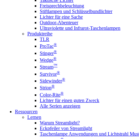
Taktische Lichter
Freisprechbeleuchtung
Stiftlampen und Schlüsselbundlichter
Lichter für eine Sache
Outdoor-Abenteuer
Ultraviolette und Infrarot-Taschenlampen
Produktreihe
TLR
®
ProTac
®
Stinger
®
Wedge
™
Stream
®
Survivor
®
Sidewinder
®
Strion
®
Color-Rite
Lichter für einen guten Zweck
Alle Serien anzeigen
Ressourcen
Lernen
Warum Streamlight?
Eckpfeiler von Streamlight
Taschenlampe Anwendungen und Lichtstrahl Must