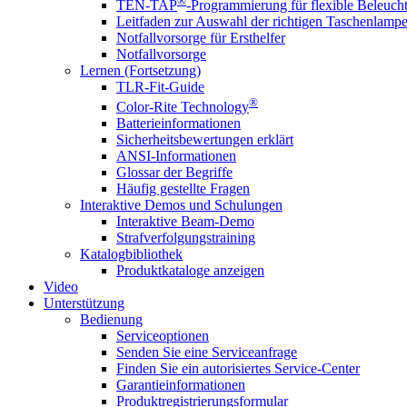
®
TEN-TAP
-Programmierung für flexible Beleuch
Leitfaden zur Auswahl der richtigen Taschenlamp
Notfallvorsorge für Ersthelfer
Notfallvorsorge
Lernen (Fortsetzung)
TLR-Fit-Guide
®
Color-Rite Technology
Batterieinformationen
Sicherheitsbewertungen erklärt
ANSI-Informationen
Glossar der Begriffe
Häufig gestellte Fragen
Interaktive Demos und Schulungen
Interaktive Beam-Demo
Strafverfolgungstraining
Katalogbibliothek
Produktkataloge anzeigen
Video
Unterstützung
Bedienung
Serviceoptionen
Senden Sie eine Serviceanfrage
Finden Sie ein autorisiertes Service-Center
Garantieinformationen
Produktregistrierungsformular