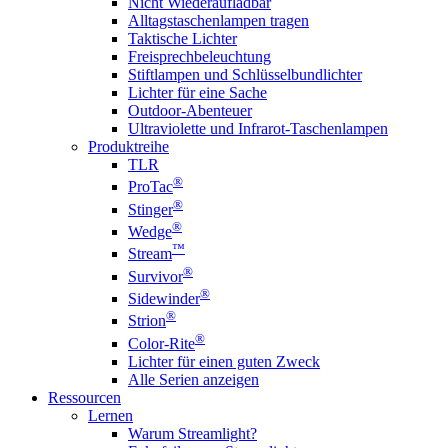
Nicht Wiederaufladbar
Alltagstaschenlampen tragen
Taktische Lichter
Freisprechbeleuchtung
Stiftlampen und Schlüsselbundlichter
Lichter für eine Sache
Outdoor-Abenteuer
Ultraviolette und Infrarot-Taschenlampen
Produktreihe
TLR
®
ProTac
®
Stinger
®
Wedge
™
Stream
®
Survivor
®
Sidewinder
®
Strion
®
Color-Rite
Lichter für einen guten Zweck
Alle Serien anzeigen
Ressourcen
Lernen
Warum Streamlight?