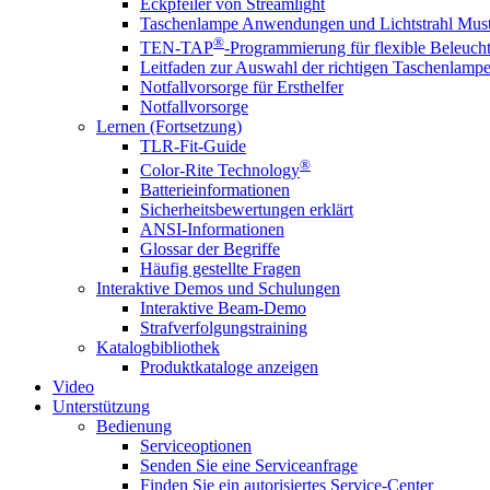
Eckpfeiler von Streamlight
Taschenlampe Anwendungen und Lichtstrahl Must
®
TEN-TAP
-Programmierung für flexible Beleuch
Leitfaden zur Auswahl der richtigen Taschenlamp
Notfallvorsorge für Ersthelfer
Notfallvorsorge
Lernen (Fortsetzung)
TLR-Fit-Guide
®
Color-Rite Technology
Batterieinformationen
Sicherheitsbewertungen erklärt
ANSI-Informationen
Glossar der Begriffe
Häufig gestellte Fragen
Interaktive Demos und Schulungen
Interaktive Beam-Demo
Strafverfolgungstraining
Katalogbibliothek
Produktkataloge anzeigen
Video
Unterstützung
Bedienung
Serviceoptionen
Senden Sie eine Serviceanfrage
Finden Sie ein autorisiertes Service-Center