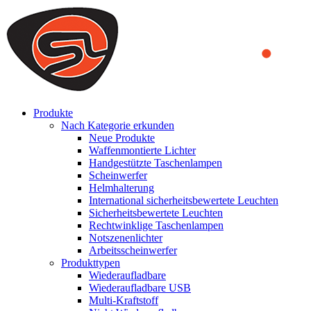
We use cookies to ensure that we provide you the best experience on o
you a better experience. To learn more or to find out how you can di
ACCEPT AND CLOSE
Produkte
Nach Kategorie erkunden
Neue Produkte
Waffenmontierte Lichter
Handgestützte Taschenlampen
Scheinwerfer
Helmhalterung
International sicherheitsbewertete Leuchten
Sicherheitsbewertete Leuchten
Rechtwinklige Taschenlampen
Notszenenlichter
Arbeitsscheinwerfer
Produkttypen
Wiederaufladbare
Wiederaufladbare USB
Multi-Kraftstoff