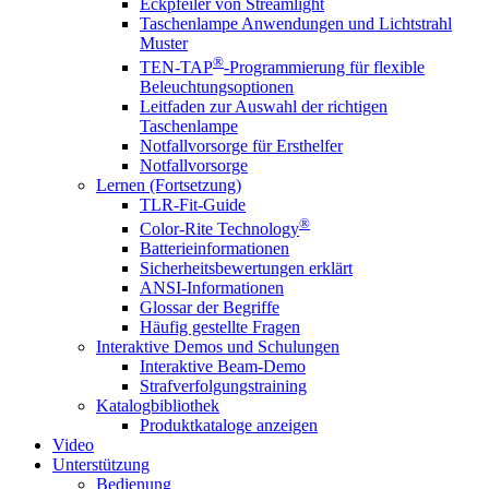
Eckpfeiler von Streamlight
Taschenlampe Anwendungen und Lichtstrahl
Muster
®
TEN-TAP
-Programmierung für flexible
Beleuchtungsoptionen
Leitfaden zur Auswahl der richtigen
Taschenlampe
Notfallvorsorge für Ersthelfer
Notfallvorsorge
Lernen (Fortsetzung)
TLR-Fit-Guide
®
Color-Rite Technology
Batterieinformationen
Sicherheitsbewertungen erklärt
ANSI-Informationen
Glossar der Begriffe
Häufig gestellte Fragen
Interaktive Demos und Schulungen
Interaktive Beam-Demo
Strafverfolgungstraining
Katalogbibliothek
Produktkataloge anzeigen
Video
Unterstützung
Bedienung