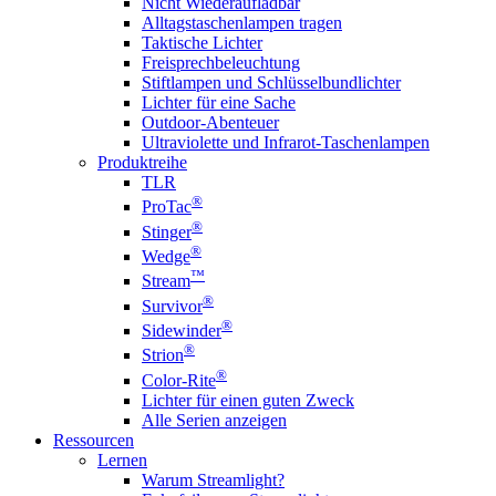
Nicht Wiederaufladbar
Alltagstaschenlampen tragen
Taktische Lichter
Freisprechbeleuchtung
Stiftlampen und Schlüsselbundlichter
Lichter für eine Sache
Outdoor-Abenteuer
Ultraviolette und Infrarot-Taschenlampen
Produktreihe
TLR
®
ProTac
®
Stinger
®
Wedge
™
Stream
®
Survivor
®
Sidewinder
®
Strion
®
Color-Rite
Lichter für einen guten Zweck
Alle Serien anzeigen
Ressourcen
Lernen
Warum Streamlight?