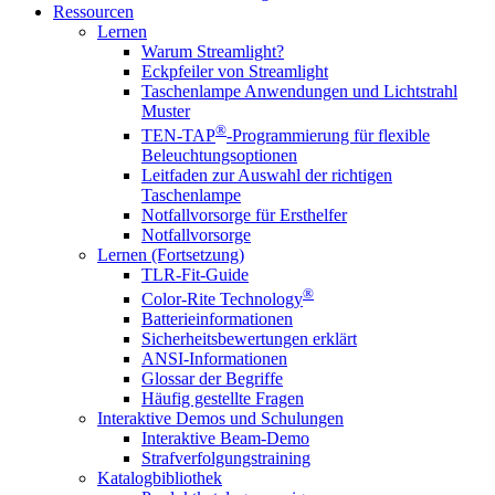
Ressourcen
Lernen
Warum Streamlight?
Eckpfeiler von Streamlight
Taschenlampe Anwendungen und Lichtstrahl
Muster
®
TEN-TAP
-Programmierung für flexible
Beleuchtungsoptionen
Leitfaden zur Auswahl der richtigen
Taschenlampe
Notfallvorsorge für Ersthelfer
Notfallvorsorge
Lernen (Fortsetzung)
TLR-Fit-Guide
®
Color-Rite Technology
Batterieinformationen
Sicherheitsbewertungen erklärt
ANSI-Informationen
Glossar der Begriffe
Häufig gestellte Fragen
Interaktive Demos und Schulungen
Interaktive Beam-Demo
Strafverfolgungstraining
Katalogbibliothek