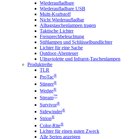
Wiederaufladbare
Wiederaufladbare USB
Multi-Kraftstoff
Nicht Wiederaufladbar
Alltagstaschenlampen tragen
Taktische Lichter
Freisprechbeleuchtung
Stiftlampen und Schlüsselbundlichter
Lichter für eine Sache
Outdoor-Abenteuer
Ultraviolette und Infrarot-Taschenlampen
Produktreihe
TLR
®
ProTac
®
Stinger
®
Wedge
™
Stream
®
Survivor
®
Sidewinder
®
Strion
®
Color-Rite
Lichter für einen guten Zweck
Alle Serien anzeigen