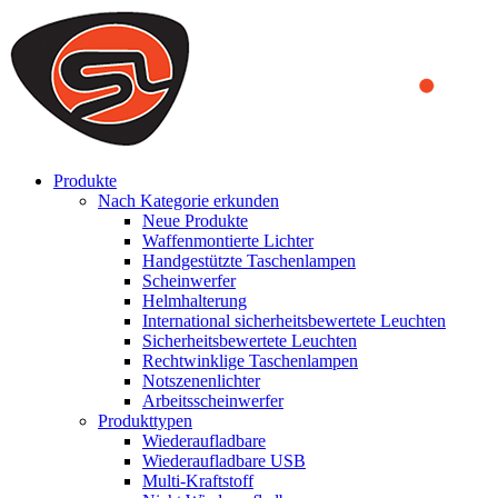
We use cookies to ensure that we provide you the best experience
on our website. By continuing to browse this website, you accept
that cookies are used to help us analyze how the website is used and
to offer you a better experience. To learn more or to find out how
you can disable cookies, you can access our
Privacy Policy
.
ACCEPT AND CLOSE
Produkte
Nach Kategorie erkunden
Neue Produkte
Waffenmontierte Lichter
Handgestützte Taschenlampen
Scheinwerfer
Helmhalterung
International sicherheitsbewertete Leuchten
Sicherheitsbewertete Leuchten
Rechtwinklige Taschenlampen
Notszenenlichter
Arbeitsscheinwerfer
Produkttypen
Wiederaufladbare
Wiederaufladbare USB
Multi-Kraftstoff