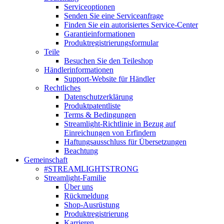
Serviceoptionen
Senden Sie eine Serviceanfrage
Finden Sie ein autorisiertes Service-Center
Garantieinformationen
Produktregistrierungsformular
Teile
Besuchen Sie den Teileshop
Händlerinformationen
Support-Website für Händler
Rechtliches
Datenschutzerklärung
Produktpatentliste
Terms & Bedingungen
Streamlight-Richtlinie in Bezug auf
Einreichungen von Erfindern
Haftungsausschluss für Übersetzungen
Beachtung
Gemeinschaft
#STREAMLIGHTSTRONG
Streamlight-Familie
Über uns
Rückmeldung
Shop-Ausrüstung
Produktregistrierung
Karrieren