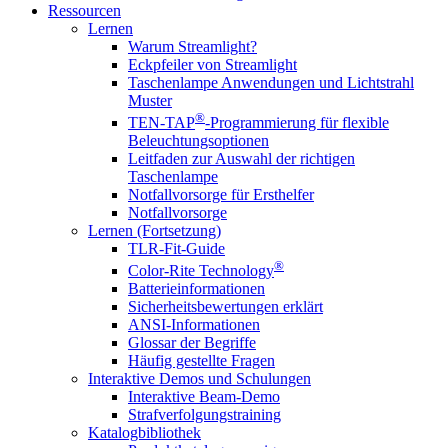
Ressourcen
Lernen
Warum Streamlight?
Eckpfeiler von Streamlight
Taschenlampe Anwendungen und Lichtstrahl
Muster
®
TEN-TAP
-Programmierung für flexible
Beleuchtungsoptionen
Leitfaden zur Auswahl der richtigen
Taschenlampe
Notfallvorsorge für Ersthelfer
Notfallvorsorge
Lernen (Fortsetzung)
TLR-Fit-Guide
®
Color-Rite Technology
Batterieinformationen
Sicherheitsbewertungen erklärt
ANSI-Informationen
Glossar der Begriffe
Häufig gestellte Fragen
Interaktive Demos und Schulungen
Interaktive Beam-Demo
Strafverfolgungstraining
Katalogbibliothek