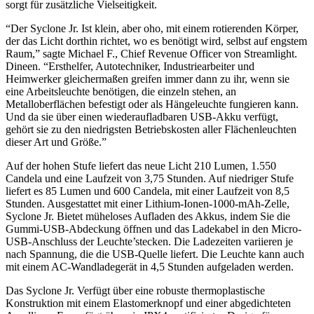
sorgt für zusätzliche Vielseitigkeit.
“Der Syclone Jr. Ist klein, aber oho, mit einem rotierenden Körper,
der das Licht dorthin richtet, wo es benötigt wird, selbst auf engstem
Raum,” sagte Michael F., Chief Revenue Officer von Streamlight.
Dineen. “Ersthelfer, Autotechniker, Industriearbeiter und
Heimwerker gleichermaßen greifen immer dann zu ihr, wenn sie
eine Arbeitsleuchte benötigen, die einzeln stehen, an
Metalloberflächen befestigt oder als Hängeleuchte fungieren kann.
Und da sie über einen wiederaufladbaren USB-Akku verfügt,
gehört sie zu den niedrigsten Betriebskosten aller Flächenleuchten
dieser Art und Größe.”
Auf der hohen Stufe liefert das neue Licht 210 Lumen, 1.550
Candela und eine Laufzeit von 3,75 Stunden. Auf niedriger Stufe
liefert es 85 Lumen und 600 Candela, mit einer Laufzeit von 8,5
Stunden. Ausgestattet mit einer Lithium-Ionen-1000-mAh-Zelle,
Syclone Jr. Bietet müheloses Aufladen des Akkus, indem Sie die
Gummi-USB-Abdeckung öffnen und das Ladekabel in den Micro-
USB-Anschluss der Leuchte’stecken. Die Ladezeiten variieren je
nach Spannung, die die USB-Quelle liefert. Die Leuchte kann auch
mit einem AC-Wandladegerät in 4,5 Stunden aufgeladen werden.
Das Syclone Jr. Verfügt über eine robuste thermoplastische
Konstruktion mit einem Elastomerknopf und einer abgedichteten