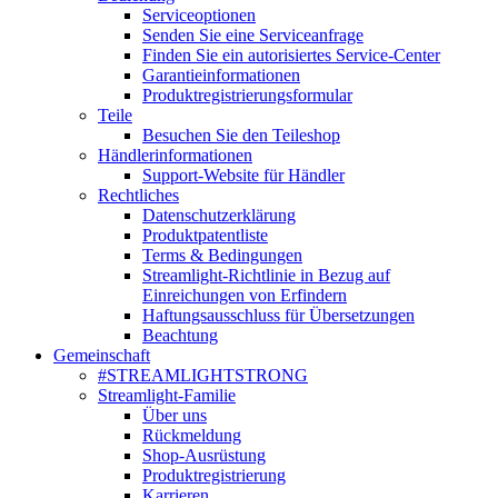
Serviceoptionen
Senden Sie eine Serviceanfrage
Finden Sie ein autorisiertes Service-Center
Garantieinformationen
Produktregistrierungsformular
Teile
Besuchen Sie den Teileshop
Händlerinformationen
Support-Website für Händler
Rechtliches
Datenschutzerklärung
Produktpatentliste
Terms & Bedingungen
Streamlight-Richtlinie in Bezug auf
Einreichungen von Erfindern
Haftungsausschluss für Übersetzungen
Beachtung
Gemeinschaft
#STREAMLIGHTSTRONG
Streamlight-Familie
Über uns
Rückmeldung
Shop-Ausrüstung
Produktregistrierung
Karrieren