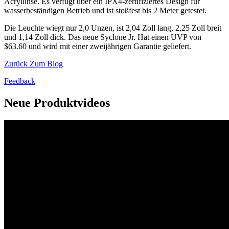
Acryllinse. Es verfügt über ein IPX4-zertifiziertes Design für
wasserbeständigen Betrieb und ist stoßfest bis 2 Meter getestet.
Die Leuchte wiegt nur 2,0 Unzen, ist 2,04 Zoll lang, 2,25 Zoll breit
und 1,14 Zoll dick. Das neue Syclone Jr. Hat einen UVP von
$63.60 und wird mit einer zweijährigen Garantie geliefert.
Zurück Zum Blog
Feedback
Neue Produktvideos