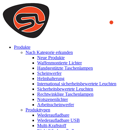
We use cookies to ensure that we provide you the best experience
on our website. By continuing to browse this website, you accept
that cookies are used to help us analyze how the website is used and
to offer you a better experience. To learn more or to find out how
you can disable cookies, you can access our
Privacy Policy
.
ACCEPT AND CLOSE
Produkte
Nach Kategorie erkunden
Neue Produkte
Waffenmontierte Lichter
Handgestützte Taschenlampen
Scheinwerfer
Helmhalterung
International sicherheitsbewertete Leuchten
Sicherheitsbewertete Leuchten
Rechtwinklige Taschenlampen
Notszenenlichter
Arbeitsscheinwerfer
Produkttypen
Wiederaufladbare
Wiederaufladbare USB
Multi-Kraftstoff