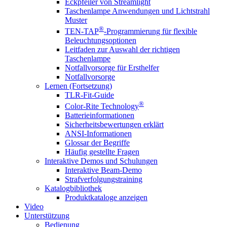
Eckpfeiler von Streamlight
Taschenlampe Anwendungen und Lichtstrahl
Muster
®
TEN-TAP
-Programmierung für flexible
Beleuchtungsoptionen
Leitfaden zur Auswahl der richtigen
Taschenlampe
Notfallvorsorge für Ersthelfer
Notfallvorsorge
Lernen (Fortsetzung)
TLR-Fit-Guide
®
Color-Rite Technology
Batterieinformationen
Sicherheitsbewertungen erklärt
ANSI-Informationen
Glossar der Begriffe
Häufig gestellte Fragen
Interaktive Demos und Schulungen
Interaktive Beam-Demo
Strafverfolgungstraining
Katalogbibliothek
Produktkataloge anzeigen
Video
Unterstützung
Bedienung