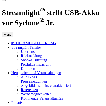
®
Streamlight
stellt USB-Akku
®
vor Syclone
Jr.
Menu
#STREAMLIGHTSTRONG
Streamlight-Familie
Über uns
Rückmeldung
Shop-Ausrüstung
Produktregistrierung
Karrieren
Neuigkeiten und Veranstaltungen
Alle Blogs
Pressemeldungen
Abgebildet sein in; charakterisiert in
Referenzen
Werbemöglichkeiten
Kommende Veranstaltungen
Initiativen