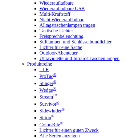
Wiederaufladbare
Wiederaufladbare USB
Multi-Kraftstoff
Nicht Wiederaufladbar
Alltagstaschenlampen tragen
Taktische Lichter
Freisprechbeleuchtung
Stiftlampen und Schlüsselbundlichter
Lichter für eine Sache
Outdoor-Abenteuer
Ultraviolette und Infrarot-Taschenlampen
Produktreihe
TLR
®
ProTac
®
Stinger
®
Wedge
™
Stream
®
Survivor
®
Sidewinder
®
Strion
®
Color-Rite
Lichter für einen guten Zweck
Alle Serien anzeigen