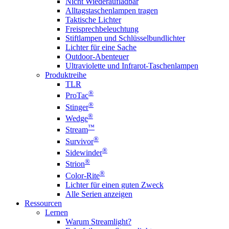
Nicht Wiederaufladbar
Alltagstaschenlampen tragen
Taktische Lichter
Freisprechbeleuchtung
Stiftlampen und Schlüsselbundlichter
Lichter für eine Sache
Outdoor-Abenteuer
Ultraviolette und Infrarot-Taschenlampen
Produktreihe
TLR
®
ProTac
®
Stinger
®
Wedge
™
Stream
®
Survivor
®
Sidewinder
®
Strion
®
Color-Rite
Lichter für einen guten Zweck
Alle Serien anzeigen
Ressourcen
Lernen
Warum Streamlight?