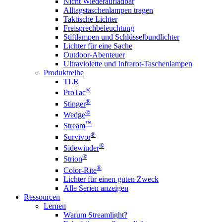
Nicht Wiederaufladbar
Alltagstaschenlampen tragen
Taktische Lichter
Freisprechbeleuchtung
Stiftlampen und Schlüsselbundlichter
Lichter für eine Sache
Outdoor-Abenteuer
Ultraviolette und Infrarot-Taschenlampen
Produktreihe
TLR
®
ProTac
®
Stinger
®
Wedge
™
Stream
®
Survivor
®
Sidewinder
®
Strion
®
Color-Rite
Lichter für einen guten Zweck
Alle Serien anzeigen
Ressourcen
Lernen
Warum Streamlight?