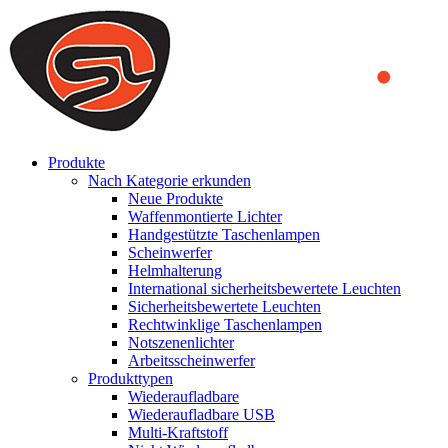
We use cookies to ensure that we provide you the best experience on o
you a better experience. To learn more or to find out how you can di
ACCEPT AND CLOSE
Produkte
Nach Kategorie erkunden
Neue Produkte
Waffenmontierte Lichter
Handgestützte Taschenlampen
Scheinwerfer
Helmhalterung
International sicherheitsbewertete Leuchten
Sicherheitsbewertete Leuchten
Rechtwinklige Taschenlampen
Notszenenlichter
Arbeitsscheinwerfer
Produkttypen
Wiederaufladbare
Wiederaufladbare USB
Multi-Kraftstoff