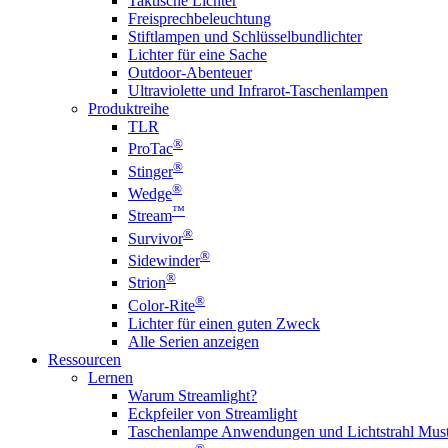
Taktische Lichter
Freisprechbeleuchtung
Stiftlampen und Schlüsselbundlichter
Lichter für eine Sache
Outdoor-Abenteuer
Ultraviolette und Infrarot-Taschenlampen
Produktreihe
TLR
®
ProTac
®
Stinger
®
Wedge
™
Stream
®
Survivor
®
Sidewinder
®
Strion
®
Color-Rite
Lichter für einen guten Zweck
Alle Serien anzeigen
Ressourcen
Lernen
Warum Streamlight?
Eckpfeiler von Streamlight
Taschenlampe Anwendungen und Lichtstrahl Must