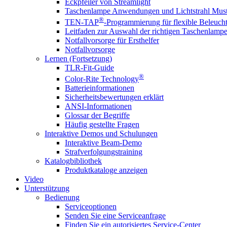
Eckpfeiler von Streamlight
Taschenlampe Anwendungen und Lichtstrahl Must
®
TEN-TAP
-Programmierung für flexible Beleuch
Leitfaden zur Auswahl der richtigen Taschenlamp
Notfallvorsorge für Ersthelfer
Notfallvorsorge
Lernen (Fortsetzung)
TLR-Fit-Guide
®
Color-Rite Technology
Batterieinformationen
Sicherheitsbewertungen erklärt
ANSI-Informationen
Glossar der Begriffe
Häufig gestellte Fragen
Interaktive Demos und Schulungen
Interaktive Beam-Demo
Strafverfolgungstraining
Katalogbibliothek
Produktkataloge anzeigen
Video
Unterstützung
Bedienung
Serviceoptionen
Senden Sie eine Serviceanfrage
Finden Sie ein autorisiertes Service-Center