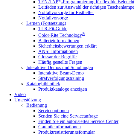
®
TEN-TAP
-Programmierung für flexible Beleuch
Leitfaden zur Auswahl der richtigen Taschenlamp
Notfallvorsorge für Ersthelfer
Notfallvorsorge
Lernen (Fortsetzung)
TLR-Fit-Guide
®
Color-Rite Technology
Batterieinformationen
Sicherheitsbewertungen erklärt
ANSI-Informationen
Glossar der Begriffe
Häufig gestellte Fragen
Interaktive Demos und Schulungen
Interaktive Beam-Demo
Strafverfolgungstraining
Katalogbibliothek
Produktkataloge anzeigen
Video
Unterstützung
Bedienung
Serviceoptionen
Senden Sie eine Serviceanfrage
Finden Sie ein autorisiertes Service-Center
Garantieinformationen
Produktregistrierungsformular